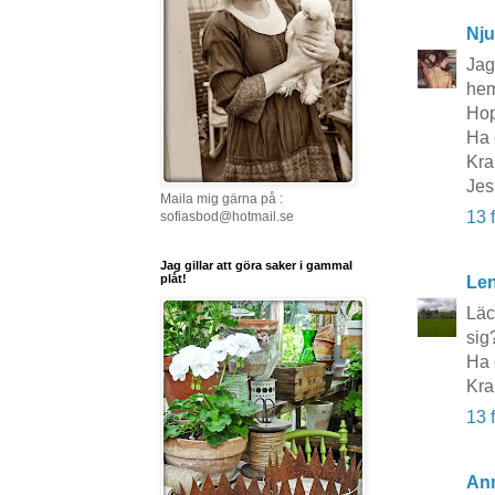
Nju
Jag
hem
Hop
Ha 
Kr
Jes
Maila mig gärna på :
13 
sofiasbod@hotmail.se
Jag gillar att göra saker i gammal
plåt!
Le
Läc
sig
Ha 
Kra
13 
Ann