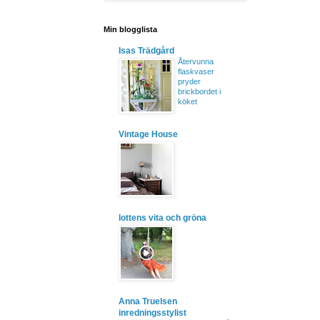
Min blogglista
Isas Trädgård
Återvunna
flaskvaser
pryder
brickbordet i
köket
Vintage House
lottens vita och gröna
Anna Truelsen
inredningsstylist