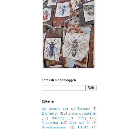
Leta i den här bloggen
Etiketter
Barnrum
(3)
alla hjärtans dag
(1)
Blommor
(85)
buketter
Bröllop
(1)
(17)
dukning
(9)
Familj
(12)
försäljning
(10)
Gott nytt år
(6)
Hallen
(7)
Gravdekorationer
(2)