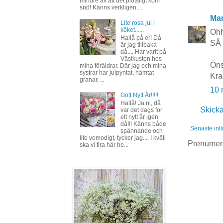
mindre av att det plötsligt kom
snö! Känns verkligen ...
Mar
Lite rosa jul i
köket......
Ohhh
Hallå på er! Då
SÅ 
är jag tillbaka
då.... Har varit på
Västkusten hos
Öns
mina föräldrar. Där jag och mina
systrar har julpyntat, hämtat
Kra
granar, ...
10 
Gott Nytt År!!!!!
Hallå! Ja ni, då
Skick
var det dags för
ett nytt år igen
då!!! Känns både
Senaste inl
spännande och
lite vemodigt, tycker jag.... I kväll
Prenumer
ska vi fira här he...