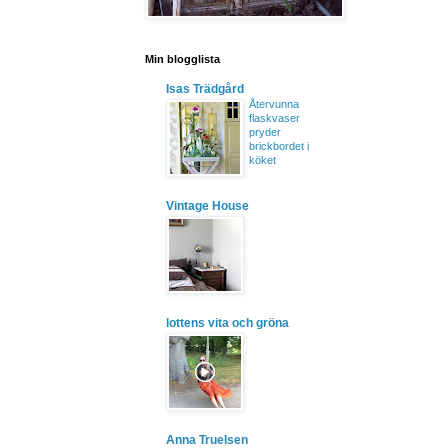
Min blogglista
Isas Trädgård
Återvunna
flaskvaser
pryder
brickbordet i
köket
Vintage House
lottens vita och gröna
Anna Truelsen