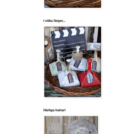
I olika färger...
Härliga hattar!