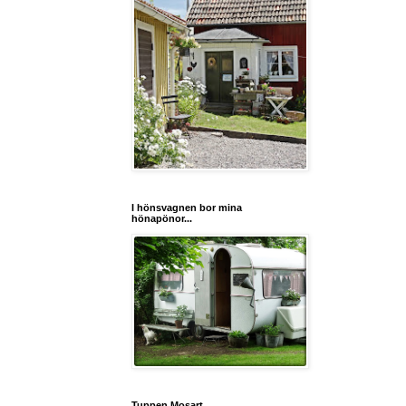
I hönsvagnen bor mina
hönapönor...
Tuppen Mosart