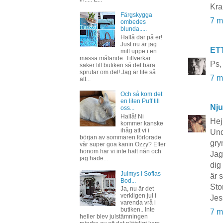
Kr
Färgskygga
7 m
ombedes
blunda.....
Hallå där på er!
Just nu är jag
ET
mitt uppe i en
massa målande. Tillverkar
Ps,
saker till butiken så det bara
sprutar om det! Jag är lite så
7 m
att...
Och så kom det
en liten Puff till
Nju
oss...
Hallå! Ni
Hej
kommer kanske
ihåg att vi i
Und
början av sommaren förlorade
gry
vår super goa kanin Ozzy? Efter
honom har vi inte haft nån och
Jag
jag hade...
dig
Julmys i Sofias
är s
Bod...
Sto
Ja, nu är det
verkligen jul i
Jes
varenda vrå i
butiken.. Inte
7 m
heller blev julstämningen