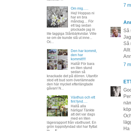
7 m
Om mig......
Hej! Hoppas ni
har en bra
måndag.... För
Ann
ett tag sedan
plockade jag in
Så 
lite taggiga Slånbärkvistar. Ville
Jag
se om de kunde slå ut inne...
Oc...
Så 
Allt
Den har kommit,
den har
Ann
kommit!!!!
Hallå! För bara
7 m
en liten stund
sedan så
knackade det på dörren. Utanför
stod ett bud som överlämnade
ET
den här mycket efterlängtade
gåvan! N...
Go
Per
Växthus och ett
fint fynd.....
när
Hallå alla
köp
härliga! Tänkte
att det var dags
Och
med en liten
lägg
lägesrapport från växthuset. En
grön loppisfyndad stol har flyttat
Ha 
in..... E...