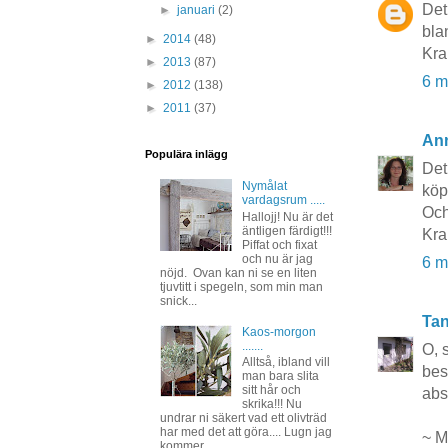
Det
►
januari
(2)
bla
►
2014
(48)
Kra
►
2013
(87)
6 m
►
2012
(138)
►
2011
(37)
An
Populära inlägg
Det
Nymålat
köp
vardagsrum .....
Och
Hallojj! Nu är det
äntligen färdigt!!!
Kr
Piffat och fixat
och nu är jag
6 m
nöjd. Ovan kan ni se en liten
tjuvtitt i spegeln, som min man
snick...
Tan
Kaos-morgon
.......
O, s
Alltså, ibland vill
bes
man bara slita
sitt hår och
abso
skrika!!! Nu
undrar ni säkert vad ett olivträd
har med det att göra.... Lugn jag
~ M
kommer ...