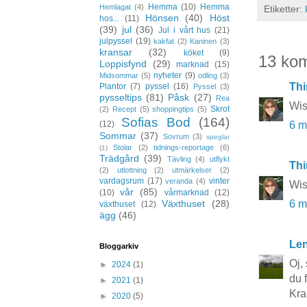
Hemma
(10)
Hemma
Hemlagat
(4)
Etiketter:
Hönsen
(40)
Höst
hos...
(11)
(39)
jul
(36)
Jul i vårt hus
(21)
julpyssel
(19)
kakfat
(2)
Kaninen
(3)
kransar
(32)
köket
(9)
13 ko
Loppisfynd
(29)
marknad
(15)
nyheter
(9)
Midsommar
(5)
odling
(3)
Thi
Plantor
(7)
pyssel
(16)
Pyssel
(3)
pysseltips
(81)
Påsk
(27)
Rea
Wis
Skrot
(2)
Recept
(5)
shoppingtips
(5)
Sofias Bod
(164)
(12)
6 m
Sommar
(37)
Sovrum
(3)
speglar
Stolar
(2)
tidnings-reportage
(6)
(1)
Trädgård
(39)
Tävling
(4)
utflykt
Thi
(2)
utlottning
(2)
utmärkelser
(2)
vardagsrum
(17)
vinter
veranda
(4)
Wis
vår
(85)
(10)
vårmarknad
(12)
Växthuset
(28)
6 m
växthuset
(12)
ägg
(46)
Le
Bloggarkiv
Oj,
►
2024
(1)
du 
►
2021
(1)
Kra
►
2020
(5)