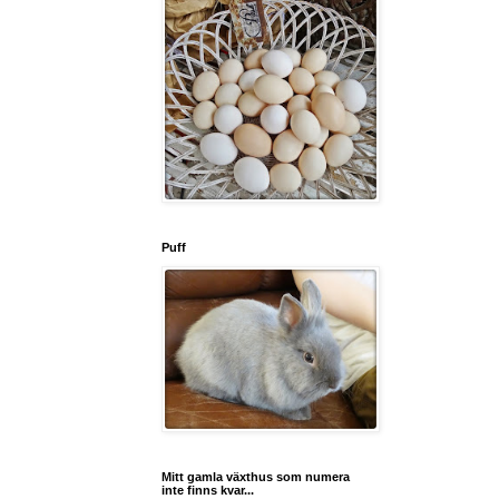
Puff
Mitt gamla växthus som numera
inte finns kvar...