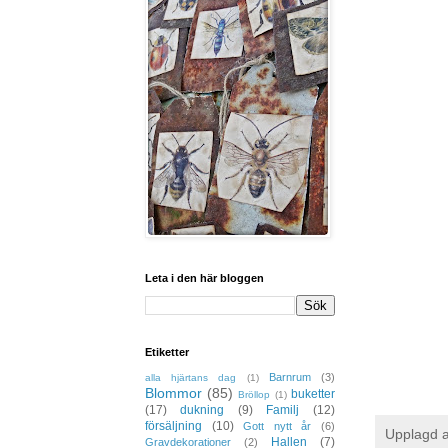
Leta i den här bloggen
Etiketter
Barnrum
(3)
alla hjärtans dag
(1)
Blommor
(85)
buketter
Bröllop
(1)
(17)
dukning
(9)
Familj
(12)
försäljning
(10)
Gott nytt år
(6)
Upplagd 
Hallen
(7)
Gravdekorationer
(2)