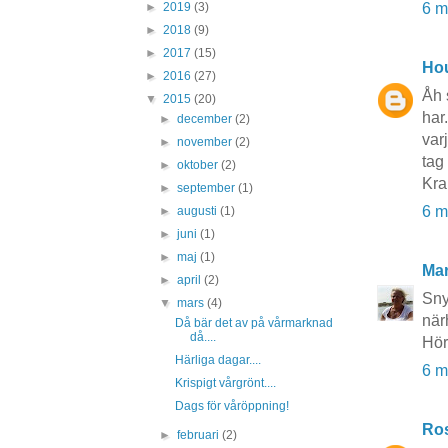
►
2019
(3)
6 m
►
2018
(9)
►
2017
(15)
Hou
►
2016
(27)
Åh 
▼
2015
(20)
har.
►
december
(2)
var
►
november
(2)
tag 
►
oktober
(2)
Kra
►
september
(1)
6 m
►
augusti
(1)
►
juni
(1)
►
maj
(1)
Ma
►
april
(2)
Sny
▼
mars
(4)
när
Då bär det av på vårmarknad
då....
Hör
Härliga dagar....
6 m
Krispigt vårgrönt....
Dags för våröppning!
Ros
►
februari
(2)