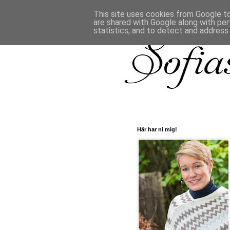
This site uses cookies from Google to 
are shared with Google along with per
statistics, and to detect and address
Här har ni mig!