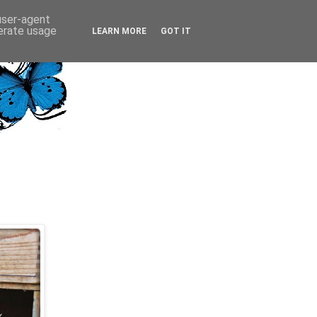
 user-agent
nerate usage
LEARN MORE
GOT IT