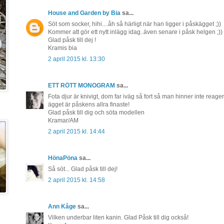
House and Garden by Bia
sa...
Söt som socker, hihi....åh så härligt när han ligger i påskägget ;))
Kommer att gör ett nytt inlägg idag..även senare i påsk helgen ;))
Glad påsk till dej !
Kramis bia
2 april 2015 kl. 13:30
ETT RÖTT MONOGRAM
sa...
Fota djur är knivigt, dom far iväg så fort så man hinner inte reager
ägget är påskens allra finaste!
Glad påsk till dig och söta modellen
Kramar/AM
2 april 2015 kl. 14:44
HönaPöna
sa...
Så söt... Glad påsk till dej!
2 april 2015 kl. 14:58
Ann Kåge
sa...
Vilken underbar liten kanin. Glad Påsk till dig också!