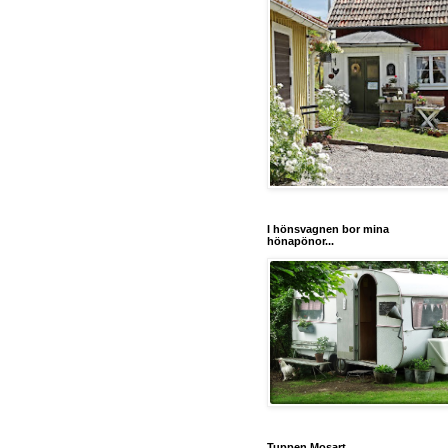
I hönsvagnen bor mina
hönapönor...
Tuppen Mosart