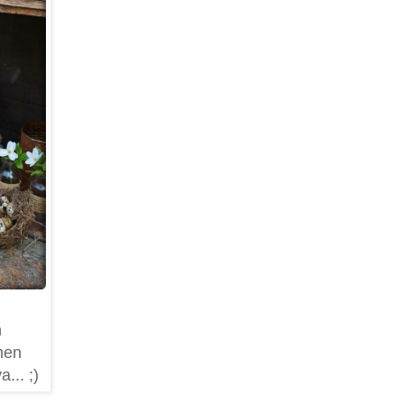
n
men
... ;)