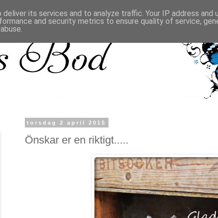
deliver its services and to analyze traffic. Your IP address and
formance and security metrics to ensure quality of service, ge
 abuse.
torsdag 2 april 2015
Önskar er en riktigt.....