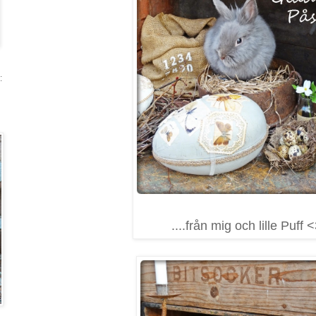
:
....från mig och lille Puff 