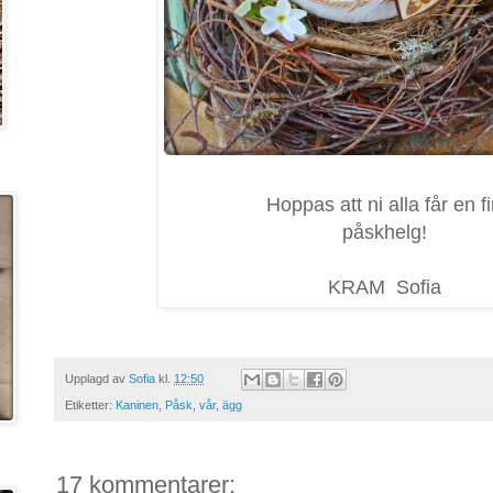
Hoppas att ni alla får en f
påskhelg!
KRAM Sofia
Upplagd av
Sofia
kl.
12:50
Etiketter:
Kaninen
,
Påsk
,
vår
,
ägg
17 kommentarer: