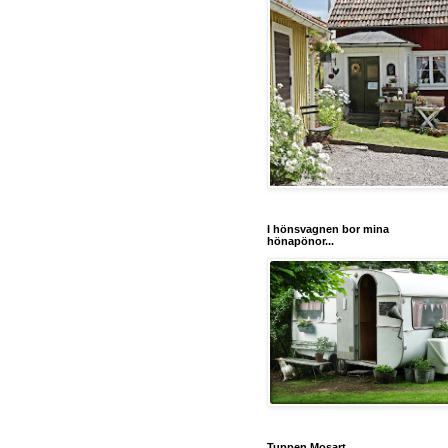
I hönsvagnen bor mina
hönapönor...
Tuppen Mosart