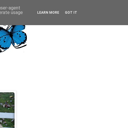
 user-agent
nerate usage
LEARN MORE
GOT IT