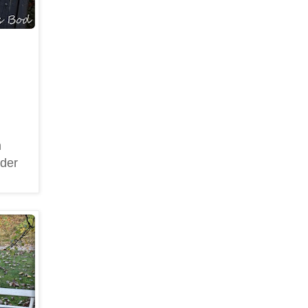
m
nder