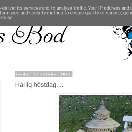
deliver its services and to analyze traffic. Your IP address and
formance and security metrics to ensure quality of service, ge
 abuse.
lördag 17 oktober 2015
Härlig höstdag....