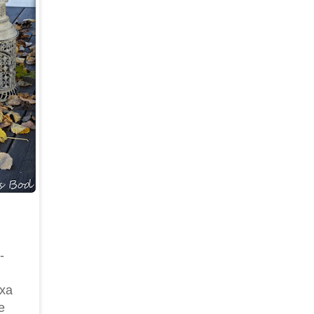
-
ixa
e