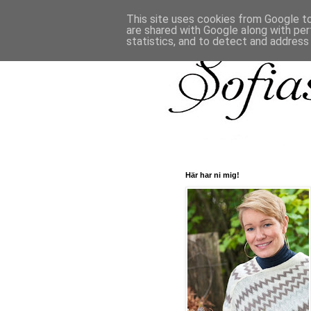
This site uses cookies from Google to 
are shared with Google along with per
statistics, and to detect and address
Här har ni mig!