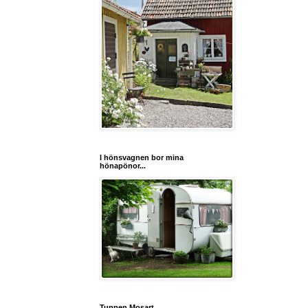
I hönsvagnen bor mina
hönapönor...
Tuppen Mosart