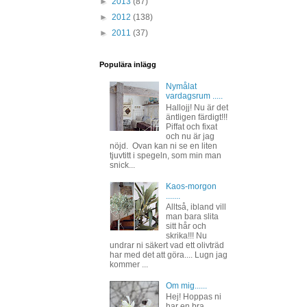
►
2013
(87)
►
2012
(138)
►
2011
(37)
Populära inlägg
Nymålat
vardagsrum .....
Hallojj! Nu är det
äntligen färdigt!!!
Piffat och fixat
och nu är jag
nöjd. Ovan kan ni se en liten
tjuvtitt i spegeln, som min man
snick...
Kaos-morgon
.......
Alltså, ibland vill
man bara slita
sitt hår och
skrika!!! Nu
undrar ni säkert vad ett olivträd
har med det att göra.... Lugn jag
kommer ...
Om mig......
Hej! Hoppas ni
har en bra