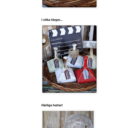
I olika färger...
Härliga hattar!