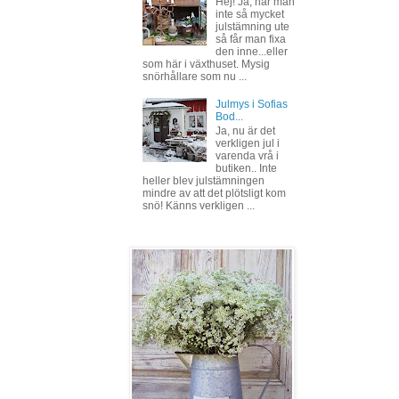
Hej! Ja, har man
inte så mycket
julstämning ute
så får man fixa
den inne...eller
som här i växthuset. Mysig
snörhållare som nu ...
Julmys i Sofias
Bod...
Ja, nu är det
verkligen jul i
varenda vrå i
butiken.. Inte
heller blev julstämningen
mindre av att det plötsligt kom
snö! Känns verkligen ...