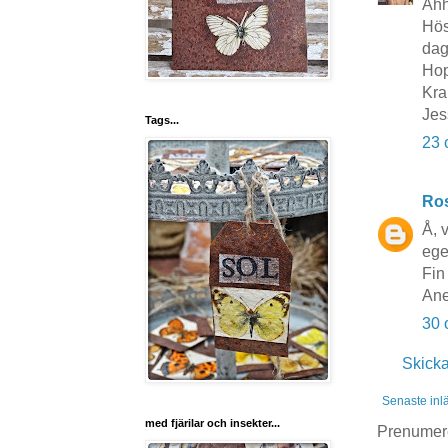
Åhh
Hös
dag
Hop
Kra
Jes
Tags...
23 
Ros
Å, 
ege
Fin
Ane
30 
Skick
Senaste inl
med fjärilar och insekter...
Prenumer