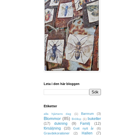
Leta i den här bloggen
Etiketter
Barnrum
(3)
alla hjärtans dag
(1)
Blommor
(85)
buketter
Bröllop
(1)
(17)
dukning
(9)
Familj
(12)
försäljning
(10)
Gott nytt år
(6)
Hallen
(7)
Gravdekorationer
(2)