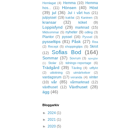
Hemma
(10)
Hemma
Hemlagat
(4)
Hönsen
(40)
Höst
hos...
(11)
(39)
jul
(36)
Jul i vårt hus
(21)
julpyssel
(19)
kakfat
(2)
Kaninen
(3)
kransar
(32)
köket
(9)
Loppisfynd
(29)
marknad
(15)
nyheter
(9)
Midsommar
(5)
odling
(3)
Plantor
(7)
pyssel
(16)
Pyssel
(3)
pysseltips
(81)
Påsk
(27)
Rea
Skrot
(2)
Recept
(5)
shoppingtips
(5)
Sofias Bod
(164)
(12)
Sommar
(37)
Sovrum
(3)
speglar
Stolar
(2)
tidnings-reportage
(6)
(1)
Trädgård
(39)
Tävling
(4)
utflykt
(2)
utlottning
(2)
utmärkelser
(2)
vardagsrum
(17)
vinter
veranda
(4)
vår
(85)
(10)
vårmarknad
(12)
Växthuset
(28)
växthuset
(12)
ägg
(46)
Bloggarkiv
►
2024
(1)
►
2021
(1)
►
2020
(5)