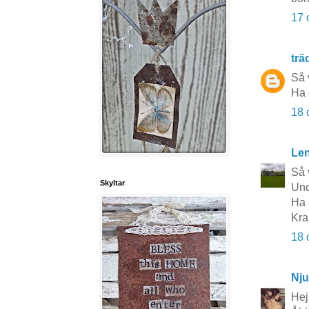
17 
tr
Så 
Ha 
18 
Le
Så 
Skyltar
Und
Ha 
Kra
18 
Nju
Hej