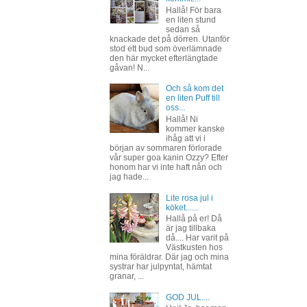
Hallå! För bara
en liten stund
sedan så
knackade det på dörren. Utanför
stod ett bud som överlämnade
den här mycket efterlängtade
gåvan! N...
Och så kom det
en liten Puff till
oss...
Hallå! Ni
kommer kanske
ihåg att vi i
början av sommaren förlorade
vår super goa kanin Ozzy? Efter
honom har vi inte haft nån och
jag hade...
Lite rosa jul i
köket......
Hallå på er! Då
är jag tillbaka
då.... Har varit på
Västkusten hos
mina föräldrar. Där jag och mina
systrar har julpyntat, hämtat
granar, ...
GOD JUL....