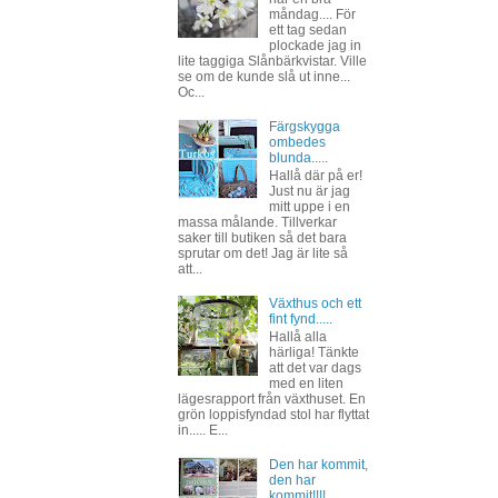
måndag.... För
ett tag sedan
plockade jag in
lite taggiga Slånbärkvistar. Ville
se om de kunde slå ut inne...
Oc...
Färgskygga
ombedes
blunda.....
Hallå där på er!
Just nu är jag
mitt uppe i en
massa målande. Tillverkar
saker till butiken så det bara
sprutar om det! Jag är lite så
att...
Växthus och ett
fint fynd.....
Hallå alla
härliga! Tänkte
att det var dags
med en liten
lägesrapport från växthuset. En
grön loppisfyndad stol har flyttat
in..... E...
Den har kommit,
den har
kommit!!!!