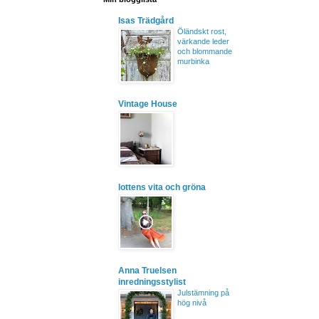
Isas Trädgård
Öländskt rost,
värkande leder
och blommande
murbinka
Vintage House
lottens vita och gröna
Anna Truelsen
inredningsstylist
Julstämning på
hög nivå