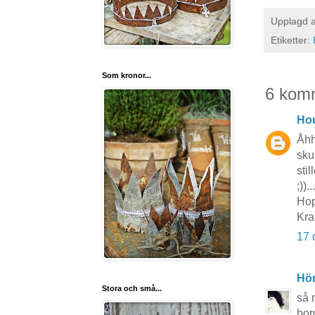
Upplagd 
Etiketter:
Som kronor...
6 kom
Hou
Åhh 
sku
sti
;))
Hop
Kra
17 
Hö
Stora och små...
så 
bord