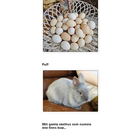
Puff
Mitt gamla växthus som numera
inte finns kvar...