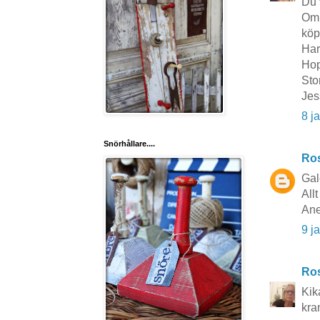
Du 
Om 
köp
Har
Hop
Sto
Jes
8 j
Snörhållare....
Ros
Gal
Allt
Ane
9 j
Ros
Kik
kra