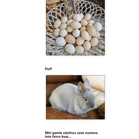
Puff
Mitt gamla växthus som numera
inte finns kvar...