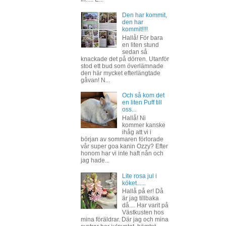
Den har kommit,
den har
kommit!!!!
Hallå! För bara
en liten stund
sedan så
knackade det på dörren. Utanför
stod ett bud som överlämnade
den här mycket efterlängtade
gåvan! N...
Och så kom det
en liten Puff till
oss...
Hallå! Ni
kommer kanske
ihåg att vi i
början av sommaren förlorade
vår super goa kanin Ozzy? Efter
honom har vi inte haft nån och
jag hade...
Lite rosa jul i
köket......
Hallå på er! Då
är jag tillbaka
då.... Har varit på
Västkusten hos
mina föräldrar. Där jag och mina