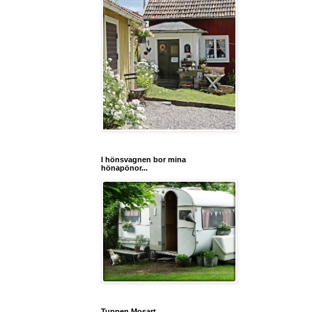
I hönsvagnen bor mina
hönapönor...
Tuppen Mosart