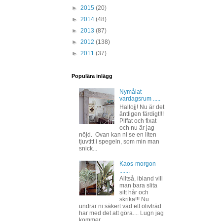
►
2015
(20)
►
2014
(48)
►
2013
(87)
►
2012
(138)
►
2011
(37)
Populära inlägg
Nymålat
vardagsrum .....
Hallojj! Nu är det
äntligen färdigt!!!
Piffat och fixat
och nu är jag
nöjd. Ovan kan ni se en liten
tjuvtitt i spegeln, som min man
snick...
Kaos-morgon
.......
Alltså, ibland vill
man bara slita
sitt hår och
skrika!!! Nu
undrar ni säkert vad ett olivträd
har med det att göra.... Lugn jag
kommer ...