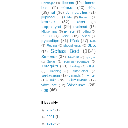
Hemma
(10)
Hemma
Hemlagat
(4)
Hönsen
(40)
Höst
hos...
(11)
(39)
jul
(36)
Jul i vårt hus
(21)
julpyssel
(19)
kakfat
(2)
Kaninen
(3)
kransar
(32)
köket
(9)
Loppisfynd
(29)
marknad
(15)
nyheter
(9)
Midsommar
(5)
odling
(3)
Plantor
(7)
pyssel
(16)
Pyssel
(3)
pysseltips
(81)
Påsk
(27)
Rea
Skrot
(2)
Recept
(5)
shoppingtips
(5)
Sofias Bod
(164)
(12)
Sommar
(37)
Sovrum
(3)
speglar
Stolar
(2)
tidnings-reportage
(6)
(1)
Trädgård
(39)
Tävling
(4)
utflykt
(2)
utlottning
(2)
utmärkelser
(2)
vardagsrum
(17)
vinter
veranda
(4)
vår
(85)
(10)
vårmarknad
(12)
Växthuset
(28)
växthuset
(12)
ägg
(46)
Bloggarkiv
►
2024
(1)
►
2021
(1)
►
2020
(5)