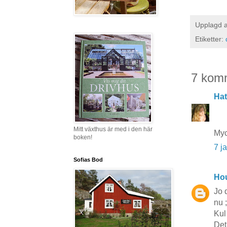
Upplagd 
Etiketter:
7 kom
Hat
Mitt växthus är med i den här
Myc
boken!
7 j
Sofias Bod
Hou
Jo 
nu ;
Kul 
Det