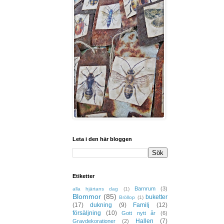
Leta i den här bloggen
Etiketter
Barnrum
(3)
alla hjärtans dag
(1)
Blommor
(85)
buketter
Bröllop
(1)
(17)
dukning
(9)
Familj
(12)
försäljning
(10)
Gott nytt år
(6)
Hallen
(7)
Gravdekorationer
(2)