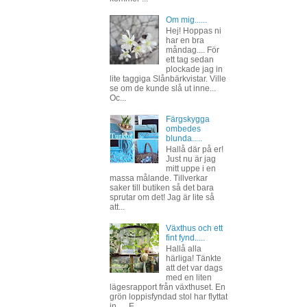
Om mig......
Hej! Hoppas ni
har en bra
måndag.... För
ett tag sedan
plockade jag in
lite taggiga Slånbärkvistar. Ville
se om de kunde slå ut inne...
Oc...
Färgskygga
ombedes
blunda.....
Hallå där på er!
Just nu är jag
mitt uppe i en
massa målande. Tillverkar
saker till butiken så det bara
sprutar om det! Jag är lite så
att...
Växthus och ett
fint fynd.....
Hallå alla
härliga! Tänkte
att det var dags
med en liten
lägesrapport från växthuset. En
grön loppisfyndad stol har flyttat
in..... E...