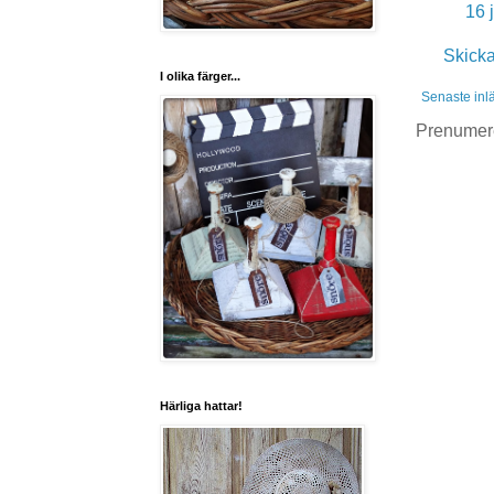
16 
Skick
I olika färger...
Senaste inl
Prenumer
Härliga hattar!