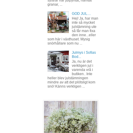
systrar har julpyntat, hämtat
granar, ...
GOD JUL....
Hej! Ja, har man
inte så mycket
julstämning ute
så får man fixa
den inne...eller
som här i växthuset. Mysig
snörhållare som nu ...
Julmys i Sofias
Bod...
Ja, nu är det
verkligen jul i
varenda vrå i
butiken.. Inte
heller blev julstämningen
mindre av att det plötsligt kom
snö! Känns verkligen ...