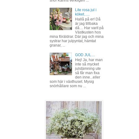
snö! Känns verkligen ...
Lite rosa jul i
köket......
Hallå på er! Då
är jag tillbaka
då.... Har varit på
Västkusten hos
mina föräldrar. Där jag och mina
systrar har julpyntat, hämtat
granar, ...
GOD JUL....
Hej! Ja, har man
inte så mycket
julstämning ute
så får man fixa
den inne...eller
som här i växthuset. Mysig
snörhållare som nu ...