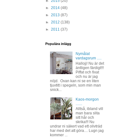
►
2015
(20)
►
2014
(48)
►
2013
(87)
►
2012
(138)
►
2011
(37)
Populära inlägg
Nymålat
vardagsrum .....
Hallojj! Nu är det
äntligen färdigt!!!
Piffat och fixat
och nu är jag
nöjd. Ovan kan ni se en liten
tjuvtitt i spegeln, som min man
snick...
Kaos-morgon
.......
Alltså, ibland vill
man bara slita
sitt hår och
skrika!!! Nu
undrar ni säkert vad ett olivträd
har med det att göra.... Lugn jag
kommer ...