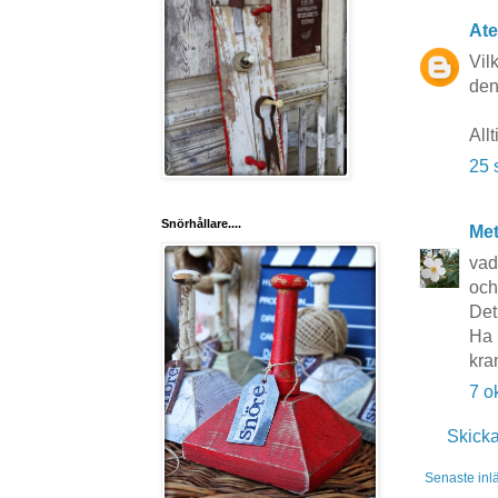
Ate
Vil
den
All
25 
Snörhållare....
Me
vad
och
Det
Ha 
kra
7 o
Skick
Senaste inl