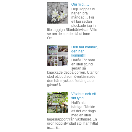
Om mig......
Hej! Hoppas ni
har en bra
måndag.... För
ett tag sedan
plockade jag in
lite taggiga Slånbärkvistar. Ville
se om de kunde slå ut inne...
Oc...
Den har kommit,
den har
kommit!!!!
Hallå! För bara
en liten stund
sedan så
knackade det på dörren. Utanför
stod ett bud som överlämnade
den här mycket efterlängtade
gåvan! N...
Växthus och ett
fint fynd.....
Hallå alla
härliga! Tänkte
att det var dags
med en liten
lägesrapport från växthuset. En
grön loppisfyndad stol har flyttat
in..... E...