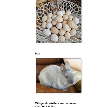
Puff
Mitt gamla växthus som numera
inte finns kvar...