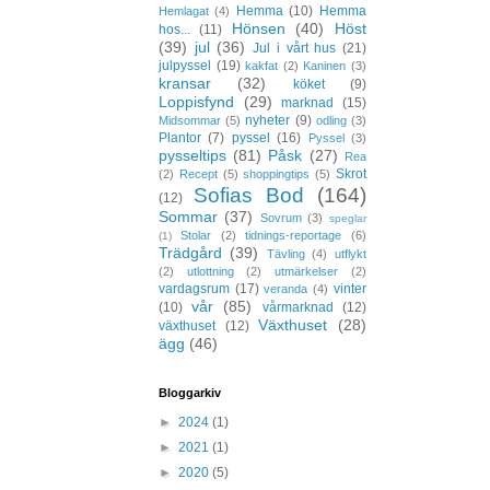
Hemma
(10)
Hemma
Hemlagat
(4)
Hönsen
(40)
Höst
hos...
(11)
(39)
jul
(36)
Jul i vårt hus
(21)
julpyssel
(19)
kakfat
(2)
Kaninen
(3)
kransar
(32)
köket
(9)
Loppisfynd
(29)
marknad
(15)
nyheter
(9)
Midsommar
(5)
odling
(3)
Plantor
(7)
pyssel
(16)
Pyssel
(3)
pysseltips
(81)
Påsk
(27)
Rea
Skrot
(2)
Recept
(5)
shoppingtips
(5)
Sofias Bod
(164)
(12)
Sommar
(37)
Sovrum
(3)
speglar
Stolar
(2)
tidnings-reportage
(6)
(1)
Trädgård
(39)
Tävling
(4)
utflykt
(2)
utlottning
(2)
utmärkelser
(2)
vardagsrum
(17)
vinter
veranda
(4)
vår
(85)
(10)
vårmarknad
(12)
Växthuset
(28)
växthuset
(12)
ägg
(46)
Bloggarkiv
►
2024
(1)
►
2021
(1)
►
2020
(5)