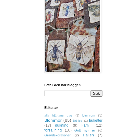
Leta i den här bloggen
Etiketter
Barnrum
(3)
alla hjärtans dag
(1)
Blommor
(85)
buketter
Bröllop
(1)
(17)
dukning
(9)
Familj
(12)
försäljning
(10)
Gott nytt år
(6)
Hallen
(7)
Gravdekorationer
(2)