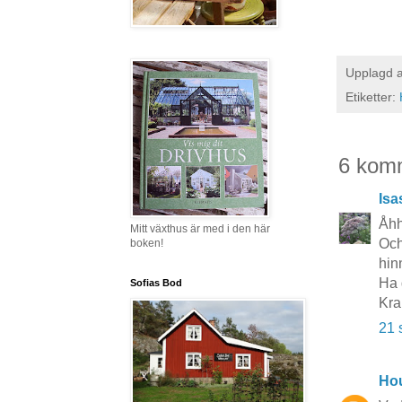
Upplagd 
Etiketter:
6 kom
Isa
Åhh
Mitt växthus är med i den här
Och
boken!
hin
Ha 
Sofias Bod
Kra
21 
Hou