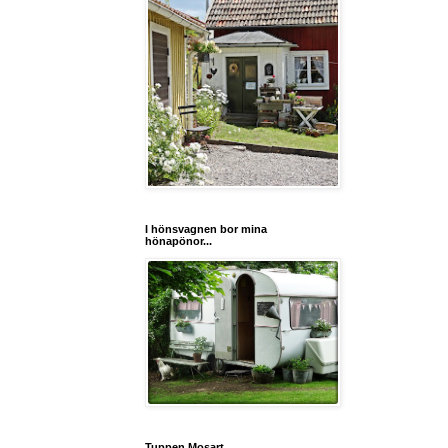
I hönsvagnen bor mina
hönapönor...
Tuppen Mosart