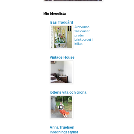
Min blogglista
Isas Trädgård
Återvunna
flaskvaser
pryder
brickbordet i
köket
Vintage House
lottens vita och gröna
Anna Truelsen
inredningsstylist