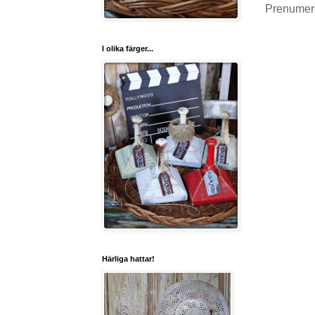
Prenumer
I olika färger...
Härliga hattar!