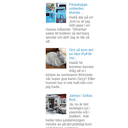
Färgskygga
ombedes
blunda.....
Hallå där på er!
Just nu är jag
mitt uppe i en
massa målande. Tillverkar
saker till butiken så det bara
sprutar om det! Jag är lite så
att...
Och så kom det
en liten Puff till
oss...
Hallå! Ni
kommer kanske
ihåg att vi i
början av sommaren förlorade
vår super goa kanin Ozzy? Efter
honom har vi inte haft nån och
jag hade...
Julmys i Sofias
Bod...
Ja, nu är det
verkligen jul i
varenda vrå i
butiken.. Inte
heller blev julstämningen
mindre av att det plötsligt kom