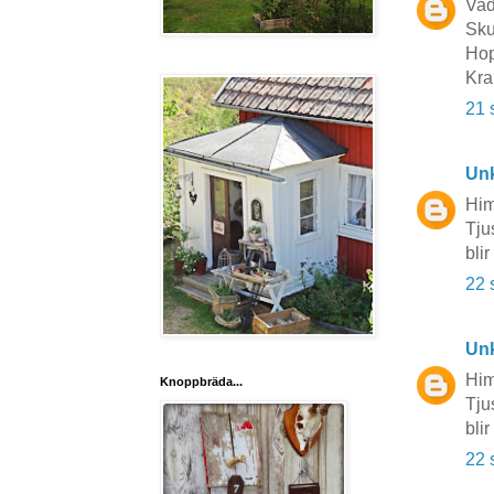
Vad
Skul
Hop
Kr
21 
Un
Him
Tju
bli
22 
Un
Him
Knoppbräda...
Tju
bli
22 