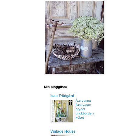
Min blogglista
Isas Trädgård
Återvunna
flaskvaser
pryder
brickbordet i
köket
Vintage House