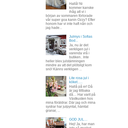
Hallå! Ni
kommer kanske
ihåg att vi i
början av sommaren förlorade
vår super goa kanin Ozzy? Efter
honom har vi inte haft nån och
jag hade...
Julmys i Sofias
Bod...
Ja, nu är det
verkligen jul i
varenda vrå i
butiken.. Inte
heller blev julstämningen
mindre av att det plötsligt kom
snö! Känns verkligen ...
Lite rosa jul i
köket......
Hallå på er! Då
är jag tillbaka
då.... Har varit på
Västkusten hos
mina föräldrar. Där jag och mina
systrar har julpyntat, hämtat
granar, ...
GOD JUL....
Hej! Ja, har man