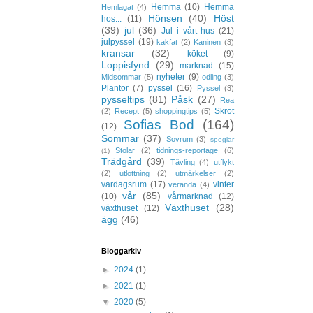
Hemma
(10)
Hemma
Hemlagat
(4)
Hönsen
(40)
Höst
hos...
(11)
(39)
jul
(36)
Jul i vårt hus
(21)
julpyssel
(19)
kakfat
(2)
Kaninen
(3)
kransar
(32)
köket
(9)
Loppisfynd
(29)
marknad
(15)
nyheter
(9)
Midsommar
(5)
odling
(3)
Plantor
(7)
pyssel
(16)
Pyssel
(3)
pysseltips
(81)
Påsk
(27)
Rea
Skrot
(2)
Recept
(5)
shoppingtips
(5)
Sofias Bod
(164)
(12)
Sommar
(37)
Sovrum
(3)
speglar
Stolar
(2)
tidnings-reportage
(6)
(1)
Trädgård
(39)
Tävling
(4)
utflykt
(2)
utlottning
(2)
utmärkelser
(2)
vardagsrum
(17)
vinter
veranda
(4)
vår
(85)
(10)
vårmarknad
(12)
Växthuset
(28)
växthuset
(12)
ägg
(46)
Bloggarkiv
►
2024
(1)
►
2021
(1)
▼
2020
(5)