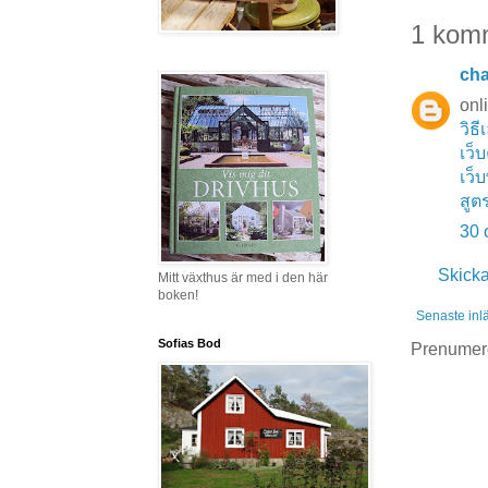
1 kom
ch
onl
วิธี
เว็
เว็
สูต
30 
Skick
Mitt växthus är med i den här
boken!
Senaste inl
Sofias Bod
Prenumer