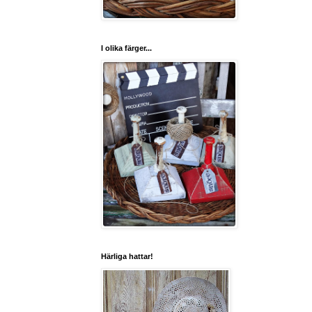
I olika färger...
Härliga hattar!