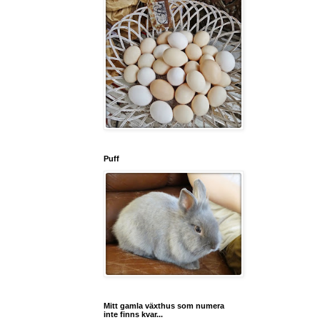
Puff
Mitt gamla växthus som numera
inte finns kvar...