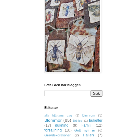
Leta i den här bloggen
Etiketter
Barnrum
(3)
alla hjärtans dag
(1)
Blommor
(85)
buketter
Bröllop
(1)
(17)
dukning
(9)
Familj
(12)
försäljning
(10)
Gott nytt år
(6)
Hallen
(7)
Gravdekorationer
(2)