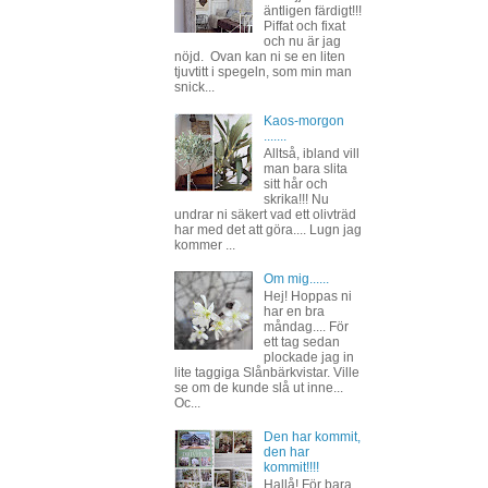
äntligen färdigt!!!
Piffat och fixat
och nu är jag
nöjd. Ovan kan ni se en liten
tjuvtitt i spegeln, som min man
snick...
Kaos-morgon
.......
Alltså, ibland vill
man bara slita
sitt hår och
skrika!!! Nu
undrar ni säkert vad ett olivträd
har med det att göra.... Lugn jag
kommer ...
Om mig......
Hej! Hoppas ni
har en bra
måndag.... För
ett tag sedan
plockade jag in
lite taggiga Slånbärkvistar. Ville
se om de kunde slå ut inne...
Oc...
Den har kommit,
den har
kommit!!!!
Hallå! För bara