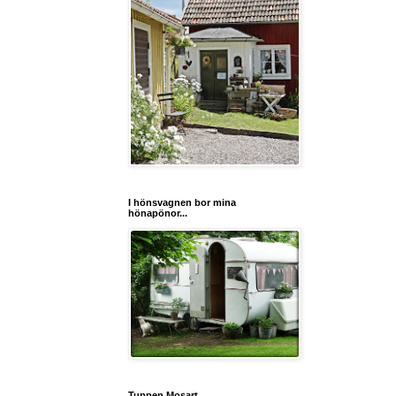
I hönsvagnen bor mina
hönapönor...
Tuppen Mosart