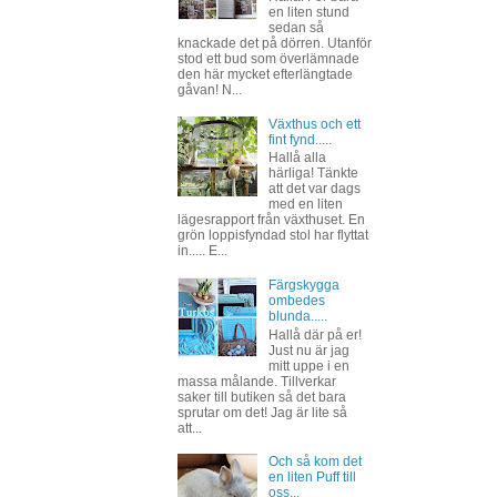
en liten stund
sedan så
knackade det på dörren. Utanför
stod ett bud som överlämnade
den här mycket efterlängtade
gåvan! N...
Växthus och ett
fint fynd.....
Hallå alla
härliga! Tänkte
att det var dags
med en liten
lägesrapport från växthuset. En
grön loppisfyndad stol har flyttat
in..... E...
Färgskygga
ombedes
blunda.....
Hallå där på er!
Just nu är jag
mitt uppe i en
massa målande. Tillverkar
saker till butiken så det bara
sprutar om det! Jag är lite så
att...
Och så kom det
en liten Puff till
oss...