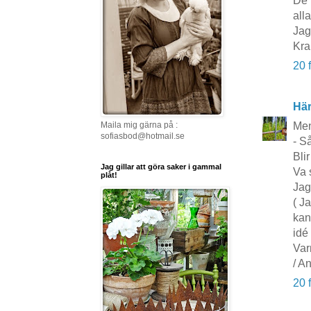
De 
alla
Jag
Kra
20 
Här
Men
Maila mig gärna på :
sofiasbod@hotmail.se
- S
Blir
Jag gillar att göra saker i gammal
Va s
plåt!
Jag 
( J
kan
idé
Var
/ A
20 