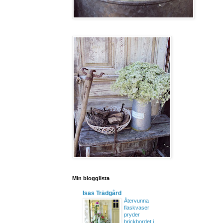
Min blogglista
Isas Trädgård
Återvunna
flaskvaser
pryder
brickbordet i