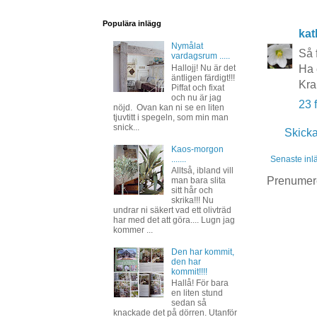
Populära inlägg
kat
Nymålat
Så 
vardagsrum .....
Ha 
Hallojj! Nu är det
äntligen färdigt!!!
Kra
Piffat och fixat
och nu är jag
23 
nöjd. Ovan kan ni se en liten
tjuvtitt i spegeln, som min man
snick...
Skick
Kaos-morgon
.......
Senaste inl
Alltså, ibland vill
Prenumer
man bara slita
sitt hår och
skrika!!! Nu
undrar ni säkert vad ett olivträd
har med det att göra.... Lugn jag
kommer ...
Den har kommit,
den har
kommit!!!!
Hallå! För bara
en liten stund
sedan så
knackade det på dörren. Utanför