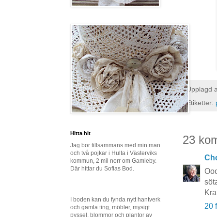
Upplagd 
Etiketter:
Hitta hit
23 ko
Jag bor tillsammans med min man
och två pojkar i Hulta i Västerviks
Cho
kommun, 2 mil norr om Gamleby.
Där hittar du Sofias Bod.
Ooo
söt
Kra
I boden kan du fynda nytt hantverk
20 
och gamla ting, möbler, mysigt
pyssel, blommor och plantor av