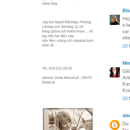
olika slag.
Bla
Hej
Jag har öppet Måndag, Fredag,
e f
Lördag och Söndag 11-18
var
Ring gärna och kolla innan.... så
jag inte har åkt i väg
ell
nån liten sväng och skjutsat barn
eller så...
20 
Mi
Tfn: 070-515 29 55
Gil
Ant
Adress: Hulta Monahult , 59475
Edsbruk
Kan
Kra
20 
idé
Du 