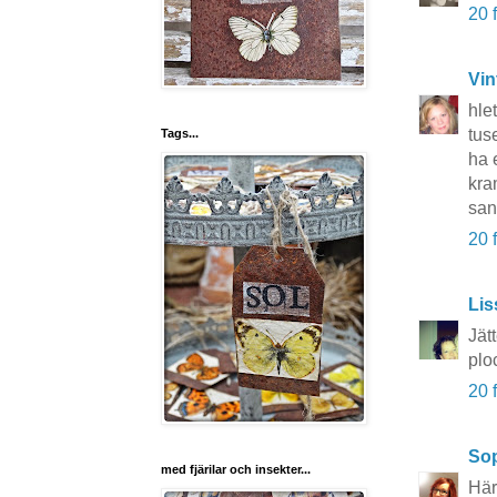
20 
Vin
hle
tus
Tags...
ha 
kr
san
20 
Lis
Jätt
plo
20 
So
med fjärilar och insekter...
Här