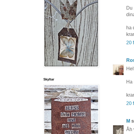
Du ä
dina
ha d
kra
20 
Ros
Hel
Skyltar
Ha 
kra
20 
M
s
Åh v