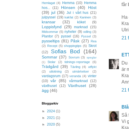
Hemma
(10)
Hemma
Hemlagat
(4)
får 
Hönsen
(40)
Höst
hos...
(11)
(39)
jul
(36)
Jul i vårt hus
(21)
Ha 
julpyssel
(19)
kakfat
(2)
Kaninen
(3)
kransar
(32)
köket
(9)
Kr
Loppisfynd
(29)
marknad
(15)
Ulr
nyheter
(9)
Midsommar
(5)
odling
(3)
Plantor
(7)
pyssel
(16)
Pyssel
(3)
21 
pysseltips
(81)
Påsk
(27)
Rea
Skrot
(2)
Recept
(5)
shoppingtips
(5)
Sofias Bod
(164)
(12)
ET
Sommar
(37)
Sovrum
(3)
speglar
Stolar
(2)
tidnings-reportage
(6)
Du 
(1)
Trädgård
(39)
Tävling
(4)
utflykt
är 
(2)
utlottning
(2)
utmärkelser
(2)
Kra
vardagsrum
(17)
vinter
veranda
(4)
vår
(85)
(10)
vårmarknad
(12)
Ann
Växthuset
(28)
växthuset
(12)
21 
ägg
(46)
Bloggarkiv
Blå
►
2024
(1)
Så 
►
2021
(1)
Vi 
►
2020
(5)
Kr