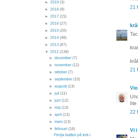
►
2019
(3)
21 
►
2018
(9)
►
2017
(15)
►
2016
(27)
krå
►
2015
(20)
Tac
►
2014
(48)
►
2013
(87)
kra
▼
2012
(138)
►
december
(7)
krå
►
november
(12)
21 
►
oktober
(7)
►
september
(10)
►
augusti
(13)
Vio
►
juli
(11)
Und
►
juni
(12)
lit
►
maj
(13)
22 
►
april
(13)
►
mars
(13)
▼
februari
(16)
Vi i
Första tvätten på tork i