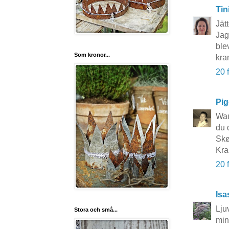
Tin
Jät
Jag
blev
Som kronor...
kra
20 
Pi
Wau
du 
Skø
Kra
20 
Isa
Lju
Stora och små...
mina