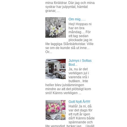
mina föräldrar. Där jag och mina
systrar har julpyntat, hämtat
granar, ...
Om mig......
Hej! Hoppas ni
har en bra
måndag.... För
ett tag sedan
plockade jag in
lite taggiga Slånbärkvistar. Ville
se om de kunde slå ut inne...
Oc...
Julmys i Sofias
Bod...
Ja, nu är det
verkligen jul i
varenda vrå i
butiken.. Inte
heller blev julstämningen
mindre av att det plötsligt kom
snö! Känns verkligen ...
Gott Nytt År!!!!!
Hallå! Ja ni, då
var det dags för
ett nytt år igen
då!!! Känns både
spännande och
lite vemodigt, tycker jag.... I kväll