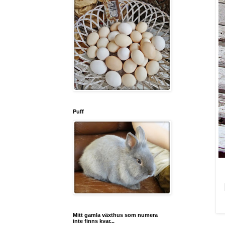
Puff
Mitt gamla växthus som numera
inte finns kvar...