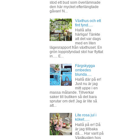
stod ett bud som överlämnade
den här mycket efterlängtade
gåvan! N...
Växthus och ett
fint fynd.....
Hallå alla
härliga! Tänkte
att det var dags
med en liten
lägesrapport från växthuset. En
grön loppisfyndad stol har flyttat
in..... E...
Färgskygga
ombedes
blunda.....
Hallå där på er!
Just nu är jag
mitt uppe i en
massa målande. Tillverkar
saker till butiken så det bara
sprutar om det! Jag är lite så
att...
Lite rosa jul i
köket......
Hallå på er! Då
är jag tillbaka
då.... Har varit på
Västkusten hos