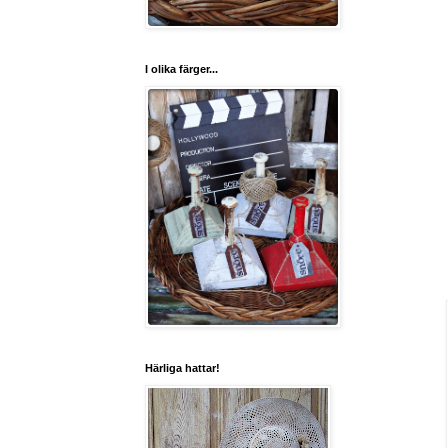
I olika färger...
Härliga hattar!