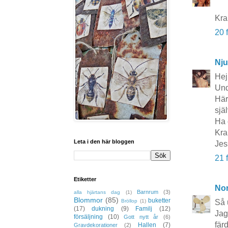
Kra
20 
Nju
Hej
Und
Här
sjä
Ha 
Kra
Leta i den här bloggen
Jes
21 
Etiketter
No
Barnrum
(3)
alla hjärtans dag
(1)
Blommor
(85)
buketter
Så 
Bröllop
(1)
(17)
dukning
(9)
Familj
(12)
Jag
försäljning
(10)
Gott nytt år
(6)
fär
Hallen
(7)
Gravdekorationer
(2)