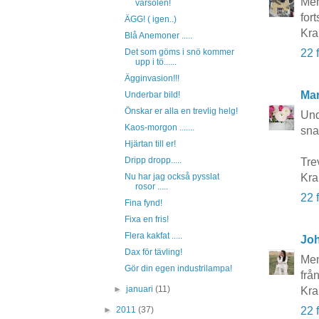
Men
vårsolen!
for
ÄGG! ( igen..)
Kra
Blå Anemoner .....
22 
Det som göms i snö kommer
upp i tö......
Ägginvasion!!!
Mar
Underbar bild!
Önskar er alla en trevlig helg!
Und
Kaos-morgon .......
sna
Hjärtan till er!
Dripp dropp.....
Trev
Kra
Nu har jag också pysslat
rosor .....
22 
Fina fynd!
Fixa en fris!
Flera kakfat .....
Joh
Dax för tävling!
Men
Gör din egen industrilampa!
frå
►
januari
(11)
Kr
22 
►
2011
(37)