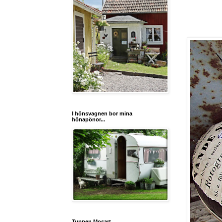
I hönsvagnen bor mina
hönapönor...
Tuppen Mosart