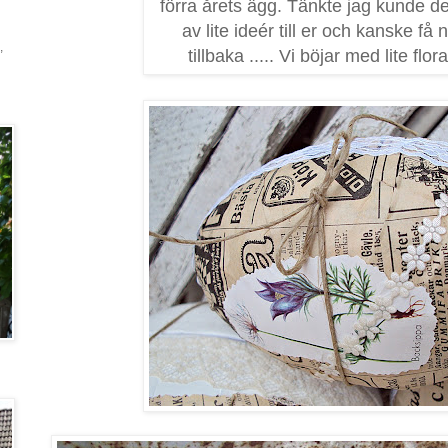
förra årets ägg. Tänkte jag kunde d
av lite ideér till er och kanske få 
,
tillbaka ..... Vi böjar med lite flora