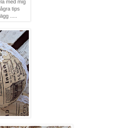
ela med mig
några tips
ägg .....