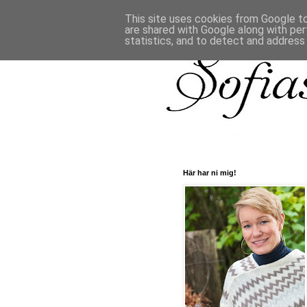
This site uses cookies from Google to 
are shared with Google along with per
statistics, and to detect and address
Här har ni mig!