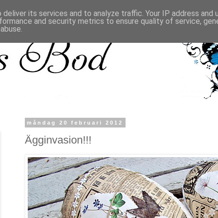
deliver its services and to analyze traffic. Your IP address and
formance and security metrics to ensure quality of service, ge
 abuse.
måndag 20 februari 2012
Ägginvasion!!!