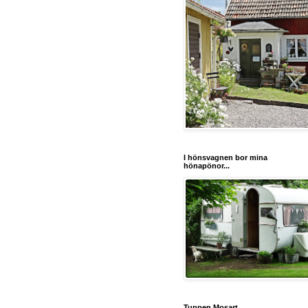
I hönsvagnen bor mina
hönapönor...
Tuppen Mosart