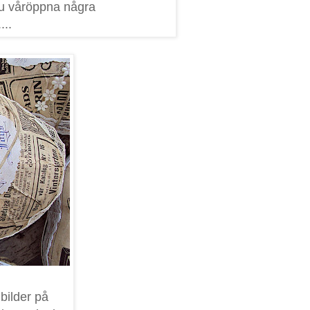
 ju våröppna några
...
bilder på