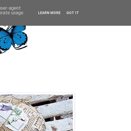
 user-agent
nerate usage
LEARN MORE
GOT IT