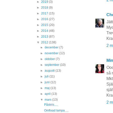
►
2019
(3)
►
2018
(9)
►
2017
(15)
Cho
►
2016
(27)
Jätt
►
2015
(20)
Myc
►
2014
(48)
Tre
►
2013
(87)
Kra
▼
2012
(138)
2 m
►
december
(7)
►
november
(12)
►
oktober
(7)
Mi
►
september
(10)
Ooo
►
augusti
(13)
så 
►
juli
(11)
Mkt
►
juni
(12)
Sjä
►
maj
(13)
själ
►
april
(13)
Kra
▼
mars
(13)
2 m
Påskris.....
Omfixad lampa.....