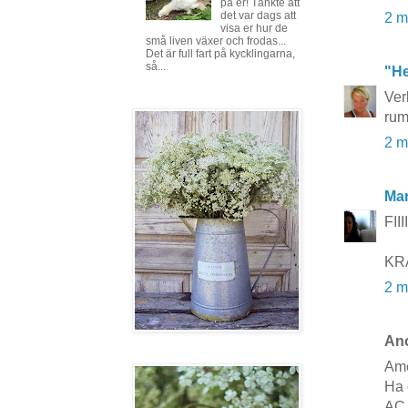
på er! Tänkte att
det var dags att
2 m
visa er hur de
små liven växer och frodas...
Det är full fart på kycklingarna,
så...
"He
Ver
rum
2 m
Mar
FIII
KR
2 m
Ano
Ame
Ha 
AC