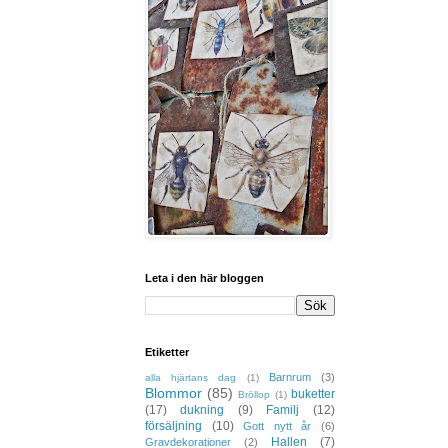
Leta i den här bloggen
Etiketter
Barnrum
(3)
alla hjärtans dag
(1)
Blommor
(85)
buketter
Bröllop
(1)
(17)
dukning
(9)
Familj
(12)
försäljning
(10)
Gott nytt år
(6)
Hallen
(7)
Gravdekorationer
(2)