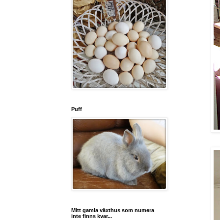
Puff
Mitt gamla växthus som numera
inte finns kvar...