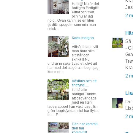
Kra
Hallojj! Nu är det
Jes
äntligen färdigt!!!
Piffat och fixat
2 m
och nu är jag
nöjd. Ovan kan ni se en liten
tjuvtitt i spegeln, som min man
snick...
Här
Kaos-morgon
Så h
.......
Alltså, ibland vill
- G
man bara slita
Gra
sitt hår och
skrika!!! Nu
Trev
undrar ni säkert vad ett olivträd
Kra
har med det att göra.... Lugn jag
kommer ...
2 m
Växthus och ett
fint fynd.....
Hallå alla
Lis
härliga! Tänkte
att det var dags
Du 
med en liten
lägesrapport från växthuset. En
Lis
grön loppisfyndad stol har flyttat
in..... E...
2 m
Den har kommit,
den har
kommit!!!!