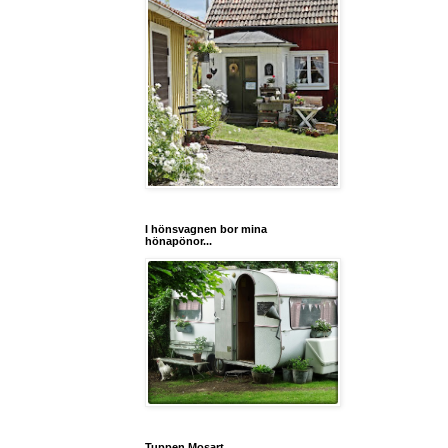
I hönsvagnen bor mina
hönapönor...
Tuppen Mosart