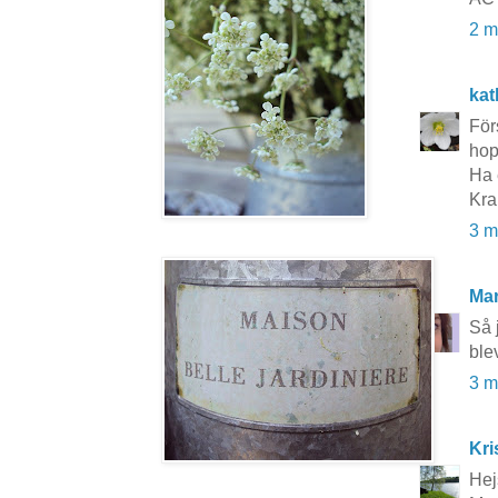
2 m
kat
För
hop
Ha 
Kra
3 m
Mar
Så 
ble
3 m
Kri
Hej