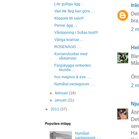
Lite gulliga ägg ...
tr
Vad lite färg kan göra .....
Det
Klippark till salu!!!
bra
Pense´ägg ....
2 m
Våröppning i Sofias bod!!!
Våriga kransar.....
ROSENÄGG .....
Hel
Konservburkar med
Ble
vårkänsla!
Mån
Färgskygga ombedes
blunda.....
Öns
hos magnus & eva .....
Nymålat vardagsrum .....
2 m
►
februari
(16)
►
januari
(11)
Nju
►
2011
(37)
Åhh
Det
Populära inlägg
sen
Ha 
Nymålat
vardagsrum .....