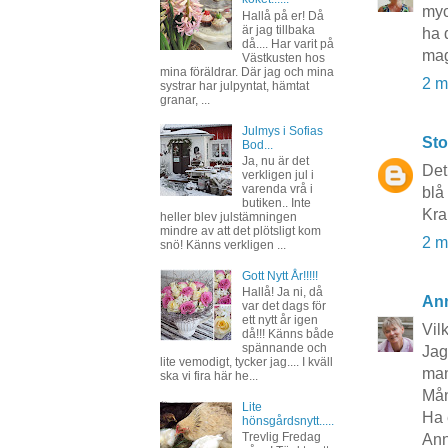
myc
Hallå på er! Då
är jag tillbaka
ha 
då.... Har varit på
ma
Västkusten hos
mina föräldrar. Där jag och mina
2 m
systrar har julpyntat, hämtat
granar, ...
Julmys i Sofias
Sto
Bod...
Ja, nu är det
Det
verkligen jul i
varenda vrå i
blå 
butiken.. Inte
Kr
heller blev julstämningen
mindre av att det plötsligt kom
2 m
snö! Känns verkligen ...
Gott Nytt År!!!!!
Hallå! Ja ni, då
Ann
var det dags för
ett nytt år igen
Vil
då!!! Känns både
spännande och
Jag
lite vemodigt, tycker jag.... I kväll
man
ska vi fira här he...
Mån
Lite
Ha 
hönsgårdsnytt.....
Trevlig Fredag
Ann