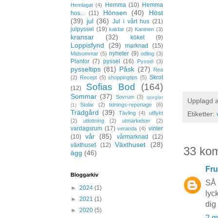
Hemma
(10)
Hemma
Hemlagat
(4)
Hönsen
(40)
Höst
hos...
(11)
(39)
jul
(36)
Jul i vårt hus
(21)
julpyssel
(19)
kakfat
(2)
Kaninen
(3)
kransar
(32)
köket
(9)
Loppisfynd
(29)
marknad
(15)
nyheter
(9)
Midsommar
(5)
odling
(3)
Plantor
(7)
pyssel
(16)
Pyssel
(3)
pysseltips
(81)
Påsk
(27)
Rea
Skrot
(2)
Recept
(5)
shoppingtips
(5)
Sofias Bod
(164)
(12)
Sommar
(37)
Sovrum
(3)
speglar
Upplagd 
Stolar
(2)
tidnings-reportage
(6)
(1)
Trädgård
(39)
Tävling
(4)
utflykt
Etiketter:
(2)
utlottning
(2)
utmärkelser
(2)
vardagsrum
(17)
vinter
veranda
(4)
vår
(85)
(10)
vårmarknad
(12)
Växthuset
(28)
växthuset
(12)
33 ko
ägg
(46)
Fru
Bloggarkiv
SÅ 
►
2024
(1)
lyc
►
2021
(1)
dig
►
2020
(5)
2 m