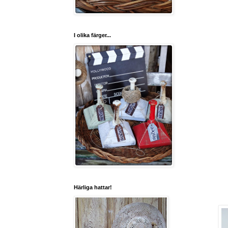
I olika färger...
Härliga hattar!