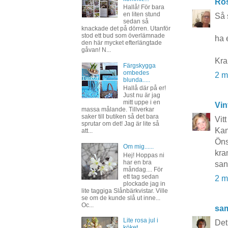
Ros
Hallå! För bara
en liten stund
Så 
sedan så
knackade det på dörren. Utanför
stod ett bud som överlämnade
ha 
den här mycket efterlängtade
gåvan! N...
Kr
Färgskygga
ombedes
2 m
blunda.....
Hallå där på er!
Just nu är jag
mitt uppe i en
Vin
massa målande. Tillverkar
saker till butiken så det bara
Vitt
sprutar om det! Jag är lite så
Kano
att...
Öns
Om mig......
kr
Hej! Hoppas ni
har en bra
san
måndag.... För
ett tag sedan
2 m
plockade jag in
lite taggiga Slånbärkvistar. Ville
se om de kunde slå ut inne...
Oc...
sa
Lite rosa jul i
Det 
köket......