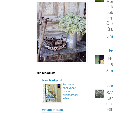
Men
inl
bet
jag
Öns
Kra
3 m
Lis
Hej
blo
3 m
Min blogglista
Isas Trädgård
Återvunna
Isa
flaskvaser
pryder
Såå
brickbordet i
Kan
köket
sma
Förs
Vintage House