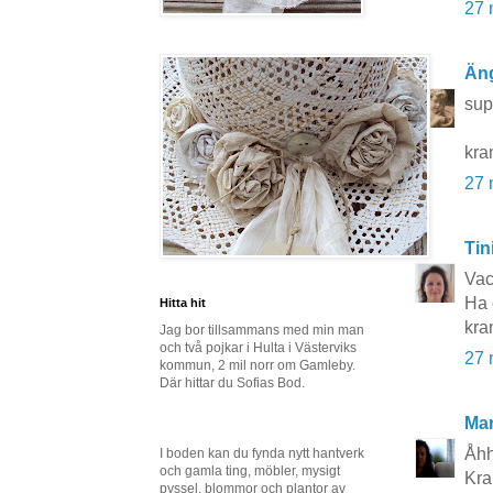
27 
Äng
sup
kra
27 
Tin
Vack
Ha 
Hitta hit
kra
Jag bor tillsammans med min man
och två pojkar i Hulta i Västerviks
27 
kommun, 2 mil norr om Gamleby.
Där hittar du Sofias Bod.
Mar
Åhhh
I boden kan du fynda nytt hantverk
och gamla ting, möbler, mysigt
Kra
pyssel, blommor och plantor av