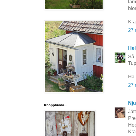
lam
blo
Kra
27 
Hel
Så 
Tup
Ha 
27 
Nju
Knoppbräda...
Jätt
Pre
Hop
Kr