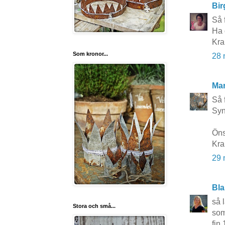
Bir
Så 
Ha 
Kra
Som kronor...
28 
Mar
Så f
Syn
Öns
Kra
29 
Bla
så 
Stora och små...
som 
fin