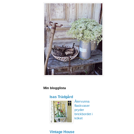
Min blogglista
Isas Trädgård
Återvunna
flaskvaser
pryder
brickbordet i
köket
Vintage House