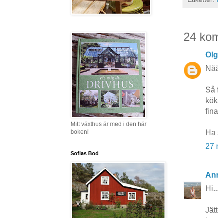
24 ko
Ol
Nää
Så 
kök
fina
Mitt växthus är med i den här
boken!
Ha 
27 
Sofias Bod
Ann
Hi..
Jät