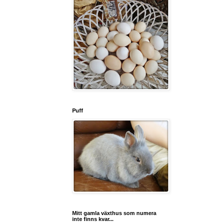
Puff
Mitt gamla växthus som numera
inte finns kvar...