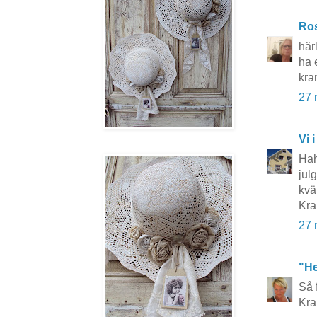
Ros
här
ha 
kra
27 
Vi i
Hah
jul
kväl
Kra
27 
"He
Så 
Kr