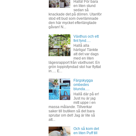
Hallå! För bara
en liten stund
sedan så
knackade det på dörren. Utanför
stod ett bud som överlämnade
den här mycket efterlängtade
gåvan! N...
Växthus och ett
fint fynd.....
Hallå alla
härliga! Tänkte
att det var dags
med en liten
lägesrapport från växthuset. En
grön loppisfyndad stol har flyttat
in..... E...
Färgskygga
ombedes
blunda.....
Hallå där på er!
Just nu är jag
mitt uppe i en
massa målande. Tillverkar
saker till butiken så det bara
sprutar om det! Jag är lite så
att...
Och så kom det
en liten Puff till