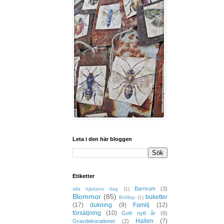
Leta i den här bloggen
Etiketter
Barnrum
(3)
alla hjärtans dag
(1)
Blommor
(85)
buketter
Bröllop
(1)
(17)
dukning
(9)
Familj
(12)
försäljning
(10)
Gott nytt år
(6)
Hallen
(7)
Gravdekorationer
(2)