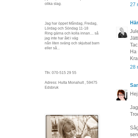
olika slag.
27 
Här
Jag har öppet Måndag, Fredag,
Lördag och Söndag 11-18
Jul
Ring gärna och kolla innan.... så
Jätt
jag inte har åkt i väg
nån liten sväng och skjutsat barn
Tack
eller så...
Ha 
Kra
28 
Tfn: 070-515 29 55
Adress: Hulta Monahult , 59475
San
Edsbruk
Hej
Jag
Tro
Såg
sen 