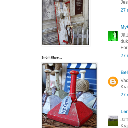
Jes
27 
My
Jät
duka
För 
27 
Snörhållare....
Bel
Vad
Kr
27 
Le
Jätt
Kra