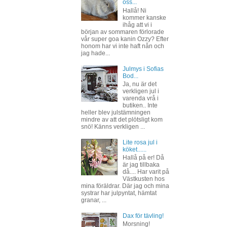
oss...
Hallå! Ni
kommer kanske
ihåg att vi i
början av sommaren förlorade
vår super goa kanin Ozzy? Efter
honom har vi inte haft nån och
jag hade...
Julmys i Sofias
Bod...
Ja, nu är det
verkligen jul i
varenda vrå i
butiken.. Inte
heller blev julstämningen
mindre av att det plötsligt kom
snö! Känns verkligen ...
Lite rosa jul i
köket......
Hallå på er! Då
är jag tillbaka
då.... Har varit på
Västkusten hos
mina föräldrar. Där jag och mina
systrar har julpyntat, hämtat
granar, ...
Dax för tävling!
Morsning!