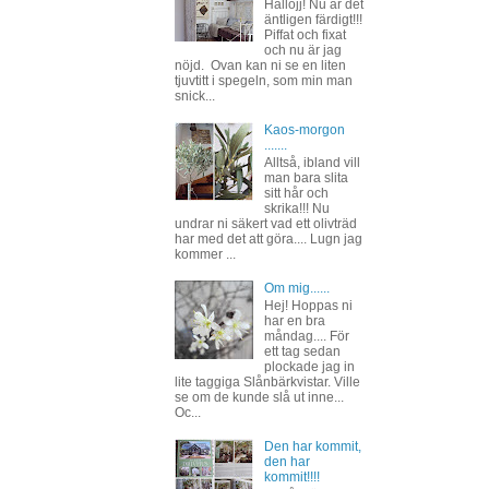
Hallojj! Nu är det
äntligen färdigt!!!
Piffat och fixat
och nu är jag
nöjd. Ovan kan ni se en liten
tjuvtitt i spegeln, som min man
snick...
Kaos-morgon
.......
Alltså, ibland vill
man bara slita
sitt hår och
skrika!!! Nu
undrar ni säkert vad ett olivträd
har med det att göra.... Lugn jag
kommer ...
Om mig......
Hej! Hoppas ni
har en bra
måndag.... För
ett tag sedan
plockade jag in
lite taggiga Slånbärkvistar. Ville
se om de kunde slå ut inne...
Oc...
Den har kommit,
den har
kommit!!!!