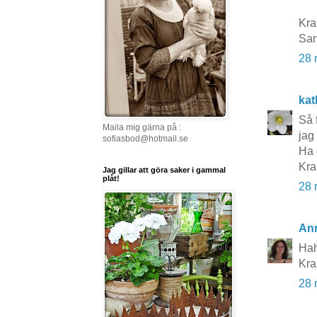
Kra
Sa
28 
kat
Så 
Maila mig gärna på :
jag
sofiasbod@hotmail.se
Ha 
Kra
Jag gillar att göra saker i gammal
plåt!
28 
An
Hah
Kr
28 