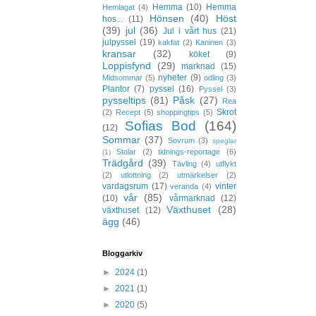
Hemma
(10)
Hemma
Hemlagat
(4)
Hönsen
(40)
Höst
hos...
(11)
(39)
jul
(36)
Jul i vårt hus
(21)
julpyssel
(19)
kakfat
(2)
Kaninen
(3)
kransar
(32)
köket
(9)
Loppisfynd
(29)
marknad
(15)
nyheter
(9)
Midsommar
(5)
odling
(3)
Plantor
(7)
pyssel
(16)
Pyssel
(3)
pysseltips
(81)
Påsk
(27)
Rea
Skrot
(2)
Recept
(5)
shoppingtips
(5)
Sofias Bod
(164)
(12)
Sommar
(37)
Sovrum
(3)
speglar
Stolar
(2)
tidnings-reportage
(6)
(1)
Trädgård
(39)
Tävling
(4)
utflykt
(2)
utlottning
(2)
utmärkelser
(2)
vardagsrum
(17)
vinter
veranda
(4)
vår
(85)
(10)
vårmarknad
(12)
Växthuset
(28)
växthuset
(12)
ägg
(46)
Bloggarkiv
►
2024
(1)
►
2021
(1)
►
2020
(5)