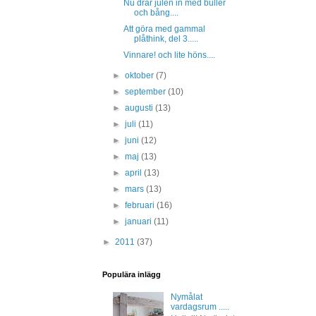
Nu drar julen in med buller
och bång....
Att göra med gammal
plåthink, del 3.....
Vinnare! och lite höns....
►
oktober
(7)
►
september
(10)
►
augusti
(13)
►
juli
(11)
►
juni
(12)
►
maj
(13)
►
april
(13)
►
mars
(13)
►
februari
(16)
►
januari
(11)
►
2011
(37)
Populära inlägg
Nymålat
vardagsrum .....