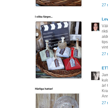
27 
I olika färger...
Lev
Väl
rik
ald
tip
vint
27 
ET
Jam
kul
är!
Härliga hattar!
Kra
Ann
27 