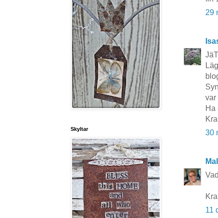
29 
Isa
Jä
Läg
blo
Syn
var
Ha 
Kra
Skyltar
30 
Mal
Vad
Kra
11 