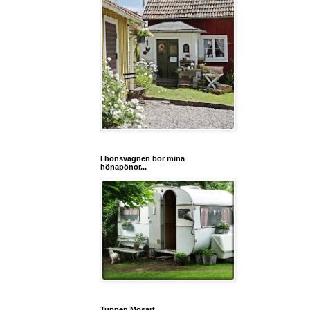
I hönsvagnen bor mina
hönapönor...
Tuppen Mosart