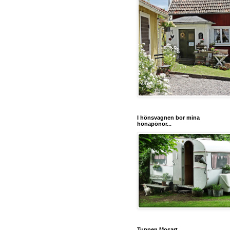
I hönsvagnen bor mina
hönapönor...
Tuppen Mosart