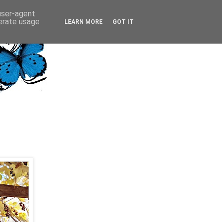
 user-agent
nerate usage
LEARN MORE
GOT IT