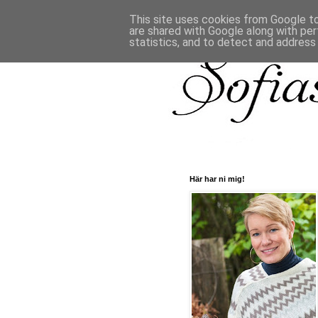
This site uses cookies from Google to 
are shared with Google along with per
statistics, and to detect and address
Här har ni mig!