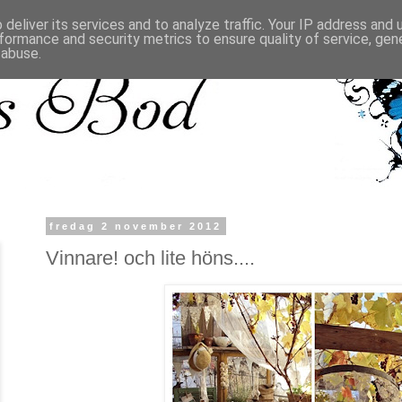
deliver its services and to analyze traffic. Your IP address and
formance and security metrics to ensure quality of service, ge
 abuse.
fredag 2 november 2012
Vinnare! och lite höns....