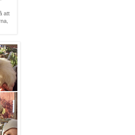
 att
rna,