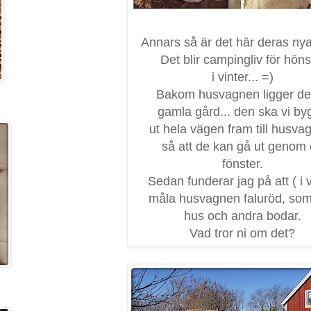
Annars så är det här deras ny
Det blir campingliv för hön
i vinter... =)
Bakom husvagnen ligger de
gamla gård... den ska vi by
ut hela vägen fram till husva
så att de kan gå ut genom 
fönster.
Sedan funderar jag på att ( i v
måla husvagnen faluröd, som
hus och andra bodar.
Vad tror ni om det?