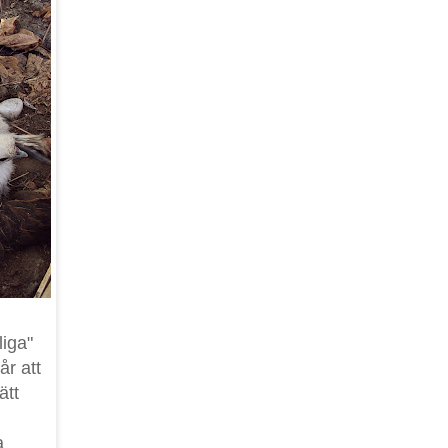
liga"
år att
ätt
a