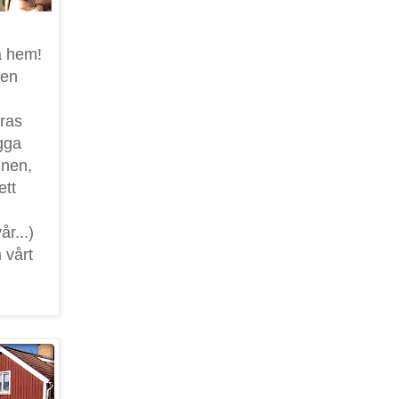
a hem!
sen
ras
gga
gnen,
ett
år...)
 vårt