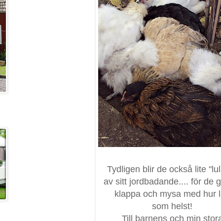
Tydligen blir de också lite "lul
av sitt jordbadande.... för de g
klappa och mysa med hur l
som helst!
Till barnens och min stor