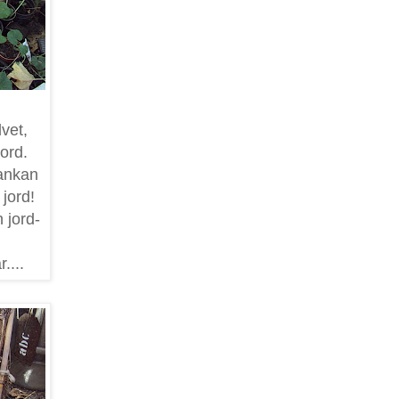
lvet,
jord.
rankan
 jord!
 jord-
r....