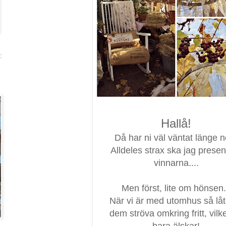
:
Hallå!
Då har ni väl väntat länge n
Alldeles strax ska jag presen
vinnarna....
Men först, lite om hönsen.
När vi är med utomhus så låt
dem ströva omkring fritt, vilk
bara älskar!