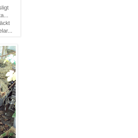
ligt
a...
äckt
lar...