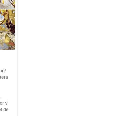
og!
tera
..
er vi
et de