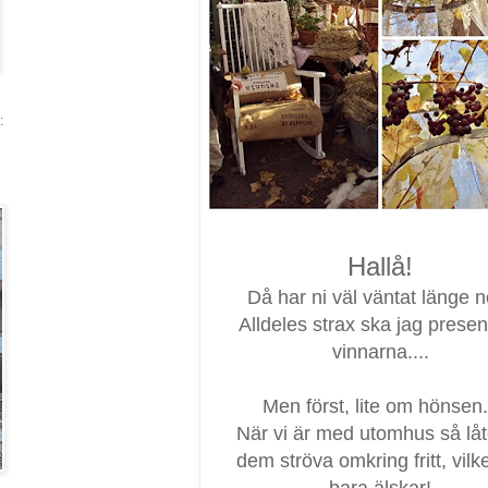
:
Hallå!
Då har ni väl väntat länge n
Alldeles strax ska jag presen
vinnarna....
Men först, lite om hönsen.
När vi är med utomhus så låt
dem ströva omkring fritt, vilk
bara älskar!