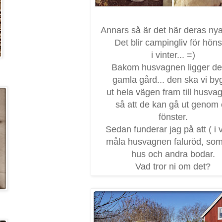
Annars så är det här deras ny
Det blir campingliv för hön
i vinter... =)
Bakom husvagnen ligger de
gamla gård... den ska vi by
ut hela vägen fram till husva
så att de kan gå ut genom 
fönster.
Sedan funderar jag på att ( i v
måla husvagnen faluröd, som
hus och andra bodar.
Vad tror ni om det?