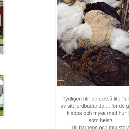
Tydligen blir de också lite "lul
av sitt jordbadande.... för de g
klappa och mysa med hur l
som helst!
Till barnens och min stor