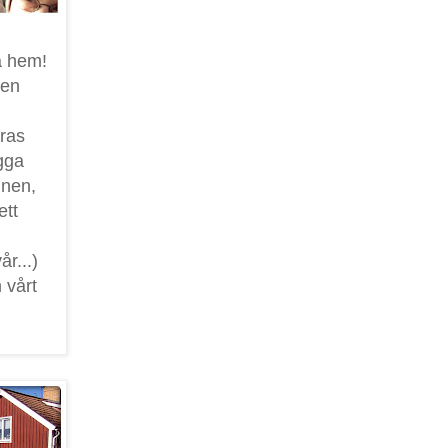
a hem!
sen
ras
gga
gnen,
ett
år...)
 vårt