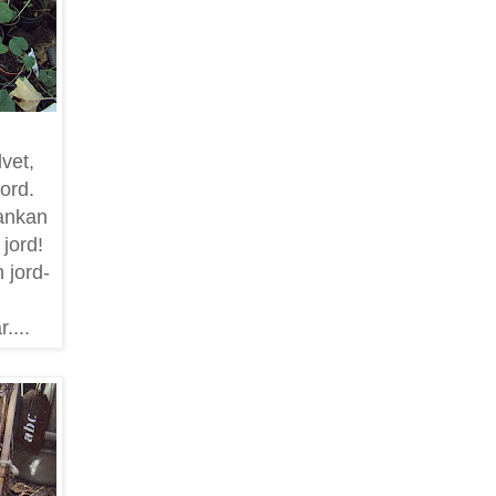
lvet,
jord.
rankan
 jord!
 jord-
r....