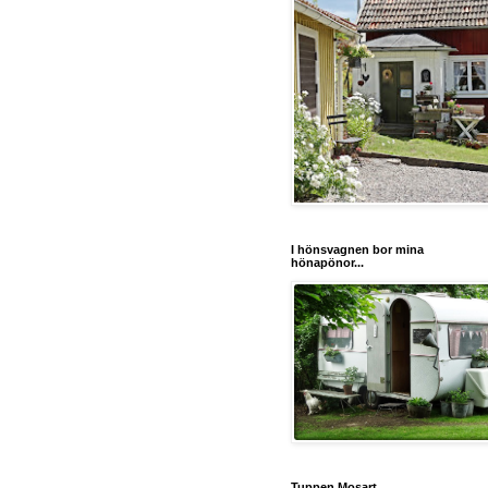
I hönsvagnen bor mina
hönapönor...
Tuppen Mosart