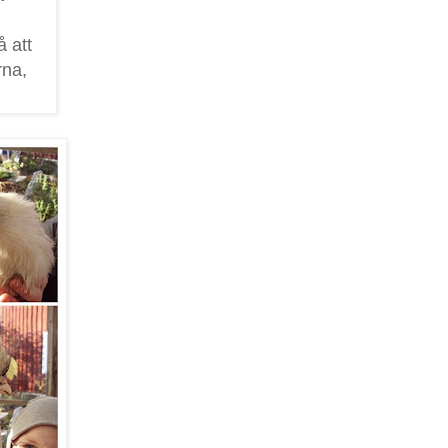
 att
rna,