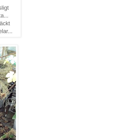
ligt
a...
äckt
lar...