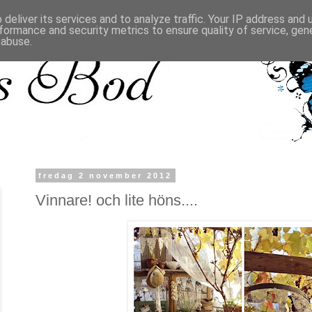
deliver its services and to analyze traffic. Your IP address and
formance and security metrics to ensure quality of service, ge
 abuse.
fredag 2 november 2012
Vinnare! och lite höns....