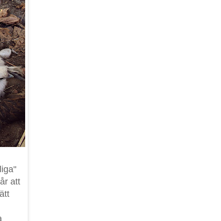
liga"
år att
ätt
a