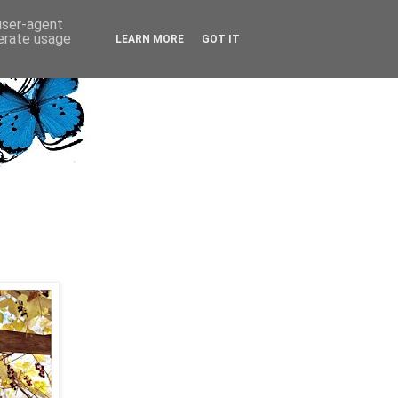
 user-agent
nerate usage
LEARN MORE
GOT IT