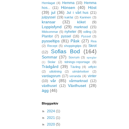
Hemma
(10)
Hemma
Hemlagat
(4)
Hönsen
(40)
Höst
hos...
(11)
(39)
jul
(36)
Jul i vårt hus
(21)
julpyssel
(19)
kakfat
(2)
Kaninen
(3)
kransar
(32)
köket
(9)
Loppisfynd
(29)
marknad
(15)
nyheter
(9)
Midsommar
(5)
odling
(3)
Plantor
(7)
pyssel
(16)
Pyssel
(3)
pysseltips
(81)
Påsk
(27)
Rea
Skrot
(2)
Recept
(5)
shoppingtips
(5)
Sofias Bod
(164)
(12)
Sommar
(37)
Sovrum
(3)
speglar
Stolar
(2)
tidnings-reportage
(6)
(1)
Trädgård
(39)
Tävling
(4)
utflykt
(2)
utlottning
(2)
utmärkelser
(2)
vardagsrum
(17)
vinter
veranda
(4)
vår
(85)
(10)
vårmarknad
(12)
Växthuset
(28)
växthuset
(12)
ägg
(46)
Bloggarkiv
►
2024
(1)
►
2021
(1)
►
2020
(5)