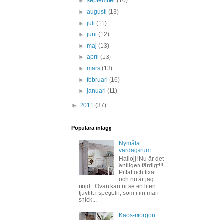
►
september
(10)
►
augusti
(13)
►
juli
(11)
►
juni
(12)
►
maj
(13)
►
april
(13)
►
mars
(13)
►
februari
(16)
►
januari
(11)
►
2011
(37)
Populära inlägg
Nymålat
vardagsrum .....
Hallojj! Nu är det
äntligen färdigt!!!
Piffat och fixat
och nu är jag
nöjd. Ovan kan ni se en liten
tjuvtitt i spegeln, som min man
snick...
Kaos-morgon