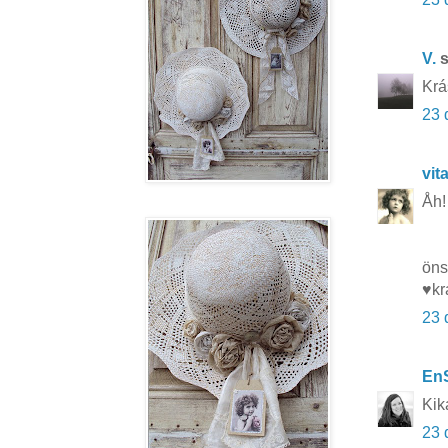
V.
s
Krá
23 
vit
Åh! 
öns
♥kr
23 
En
Kik
23 