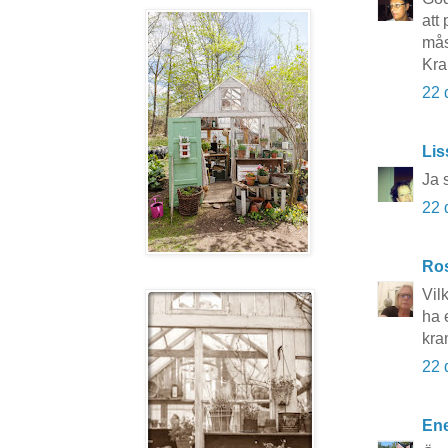
att
mås
Kr
22 
Lis
Ja s
22 
Ros
Vil
ha 
kra
22 
Ene