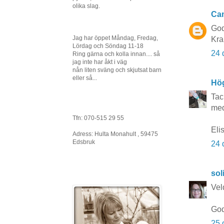
olika slag.
Cam
God 
Jag har öppet Måndag, Fredag,
Kra
Lördag och Söndag 11-18
24 
Ring gärna och kolla innan.... så
jag inte har åkt i väg
nån liten sväng och skjutsat barn
eller så...
Hö
Tac
med
Tfn: 070-515 29 55
Eli
Adress: Hulta Monahult , 59475
Edsbruk
24 
sol
Veld
God 
25 