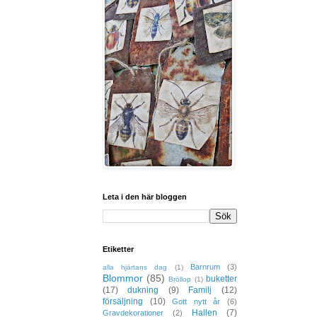
Leta i den här bloggen
Etiketter
Barnrum
(3)
alla hjärtans dag
(1)
Blommor
(85)
buketter
Bröllop
(1)
(17)
dukning
(9)
Familj
(12)
försäljning
(10)
Gott nytt år
(6)
Hallen
(7)
Gravdekorationer
(2)