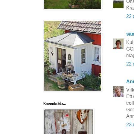
Öns
Kra
22 
sa
Kul
GO
ma
22 
Ann
Vil
Ett
trol
Knoppbräda...
God
Ann
22 