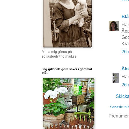
Blå
Här
Äpp
God
Kra
26 
Maila mig gärna på :
sofiasbod@hotmail.se
Äls
Jag gillar att göra saker i gammal
plåt!
Här
26 
Skick
Senaste inl
Prenumer