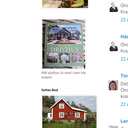
Öns
Kra
22 
Här
Öns
Kra
22 
Mitt växthus är med i den här
Tin
boken!
Det 
Öns
Sofias Bod
kra
22 
Le