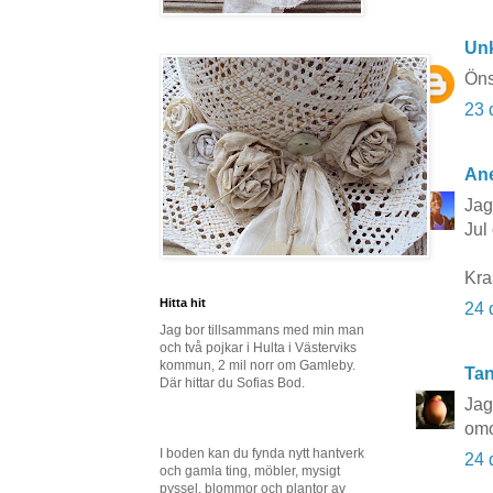
Un
Öns
23 
Ane
Jag
Jul 
Kr
Hitta hit
24 
Jag bor tillsammans med min man
och två pojkar i Hulta i Västerviks
kommun, 2 mil norr om Gamleby.
Tan
Där hittar du Sofias Bod.
Jag 
omo
I boden kan du fynda nytt hantverk
24 
och gamla ting, möbler, mysigt
pyssel, blommor och plantor av