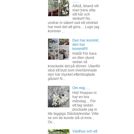
.......
Alltså, ibland vill
man bara slita
sitt hår och
skrika!!! Nu
undrar ni säkert vad ett olivträd
har med det att göra.... Lugn jag
kommer ...
Den har kommit,
den har
kommit!!!!
Hallå! För bara
en liten stund
sedan så
knackade det på dörren. Utanför
stod ett bud som överlämnade
den här mycket efterlängtade
gåvan! N...
Om mig......
Hej! Hoppas ni
har en bra
måndag.... För
ett tag sedan
plockade jag in
lite taggiga Slånbärkvistar. Ville
se om de kunde slå ut inne...
Oc...
Växthus och ett