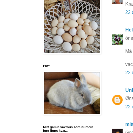
Kra
22 
Hel
öns
Må 
vac
Puff
22 
Un
Øns
22 
mit
Mitt gamla växthus som numera
inte finns kvar...
God