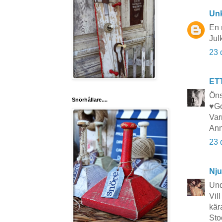
Un
En 
Jul
23 
ET
Öns
Snörhållare....
♥Go
Var
Ann
23 
Nju
Und
Vil
kär
Sto