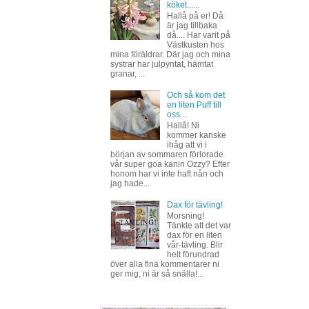
köket......
Hallå på er! Då
är jag tillbaka
då.... Har varit på
Västkusten hos
mina föräldrar. Där jag och mina
systrar har julpyntat, hämtat
granar, ...
Och så kom det
en liten Puff till
oss...
Hallå! Ni
kommer kanske
ihåg att vi i
början av sommaren förlorade
vår super goa kanin Ozzy? Efter
honom har vi inte haft nån och
jag hade...
Dax för tävling!
Morsning!
Tänkte att det var
dax för en liten
vår-tävling. Blir
helt förundrad
över alla fina kommentarer ni
ger mig, ni är så snälla!...