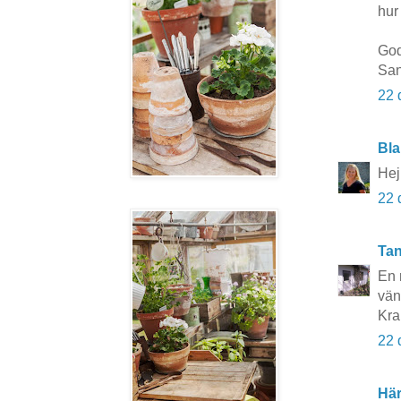
hur
God
Sa
22 
Bla
Hej
22 
Tan
En 
vän 
Kra
22 
Här