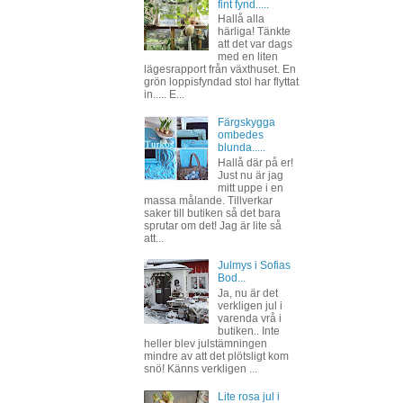
fint fynd.....
Hallå alla
härliga! Tänkte
att det var dags
med en liten
lägesrapport från växthuset. En
grön loppisfyndad stol har flyttat
in..... E...
Färgskygga
ombedes
blunda.....
Hallå där på er!
Just nu är jag
mitt uppe i en
massa målande. Tillverkar
saker till butiken så det bara
sprutar om det! Jag är lite så
att...
Julmys i Sofias
Bod...
Ja, nu är det
verkligen jul i
varenda vrå i
butiken.. Inte
heller blev julstämningen
mindre av att det plötsligt kom
snö! Känns verkligen ...
Lite rosa jul i