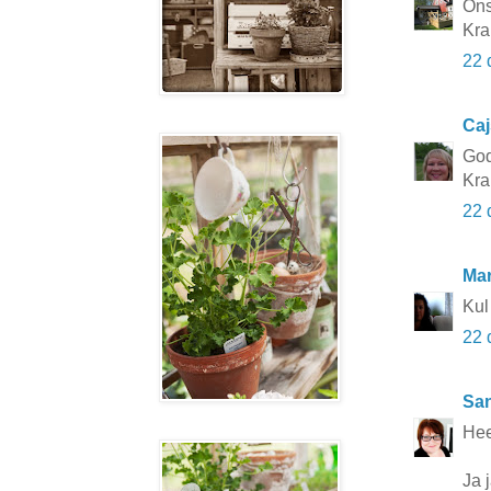
Öns
Kra
22 
Caj
God 
Kra
22 
Mar
Kul
22 
San
Hee
Ja 