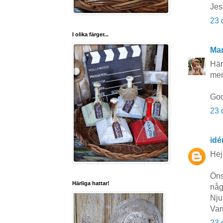
Jes
23 
I olika färger...
Mar
Här
men
God
23 
idé
Hej
Öns
Härliga hattar!
någ
Nju
Var
23 