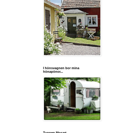
I hönsvagnen bor mina
hönapönor...
Tuppen Mosart