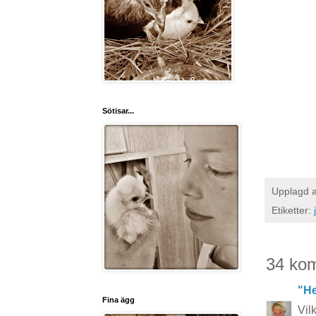
Sötisar...
Upplagd 
Etiketter:
34 ko
"He
Fina ägg
Vil