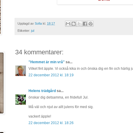
Upplagd av
Sofia
kl.
18:17
Etiketter:
jul
34 kommentarer:
"Hemmet är min vrå"
sa...
Vilket fint äpple. Vi också kika in och önska dig en fin och härlig
22 december 2012 kl. 18:19
Helens trädgård
sa...
önskar dig detsamma, en fridefull Jul.
Må väl och njut av allt julens för med sig.
vackert äpple!
22 december 2012 kl. 18:26