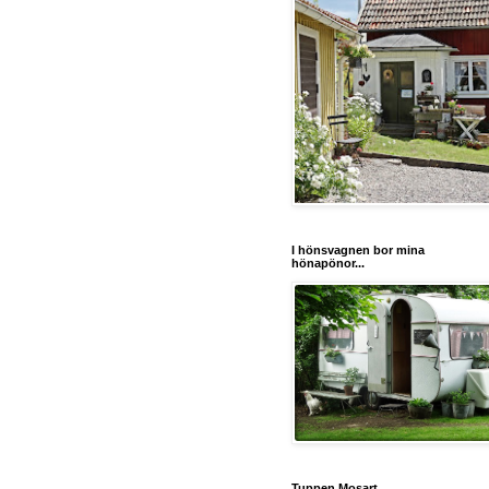
I hönsvagnen bor mina
hönapönor...
Tuppen Mosart