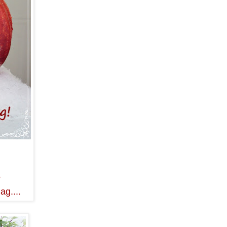
?
ag....