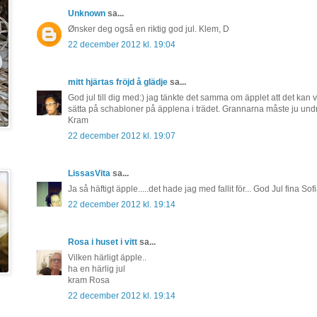
Unknown
sa...
Ønsker deg også en riktig god jul. Klem, D
22 december 2012 kl. 19:04
mitt hjärtas fröjd å glädje
sa...
God jul till dig med:) jag tänkte det samma om äpplet att det kan var
sätta på schabloner på äpplena i trädet. Grannarna måste ju undr
Kram
22 december 2012 kl. 19:07
LissasVita
sa...
Ja så häftigt äpple.....det hade jag med fallit för... God Jul fina Sofi
22 december 2012 kl. 19:14
Rosa i huset i vitt
sa...
Vilken härligt äpple..
ha en härlig jul
kram Rosa
22 december 2012 kl. 19:14