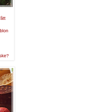
ått
blon
nske?