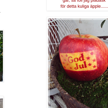
går, så föll jag pladask
för detta kuliga äpple......
,