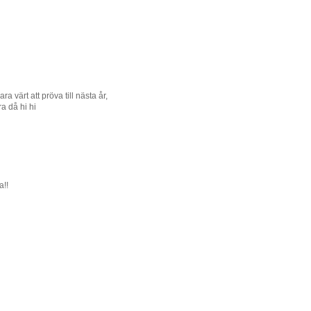
a värt att pröva till nästa år,
a då hi hi
a!!