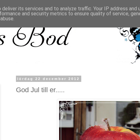
deliver its services and to analyze traffic. Your IP address and
formance and security metrics to ensure quality of service, ge
 abuse.
lördag 22 december 2012
God Jul till er.....