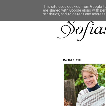
This site uses cookies from Google to 
are shared with Google along with per
statistics, and to detect and address
Här har ni mig!