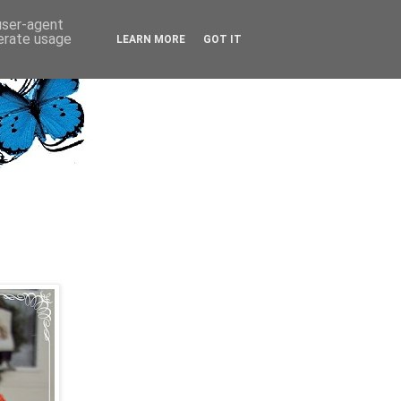
 user-agent
nerate usage
LEARN MORE
GOT IT