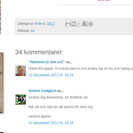
Upplagd av
Sofia
kl.
18:17
Etiketter:
jul
34 kommentarer:
"Hemmet är min vrå"
sa...
Vilket fint äpple. Vi också kika in och önska dig en fin och härlig
22 december 2012 kl. 18:19
Helens trädgård
sa...
önskar dig detsamma, en fridefull Jul.
Må väl och njut av allt julens för med sig.
vackert äpple!
22 december 2012 kl. 18:26