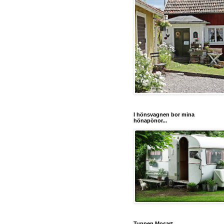
I hönsvagnen bor mina
hönapönor...
Tuppen Mosart