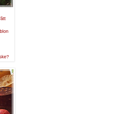
ått
blon
nske?