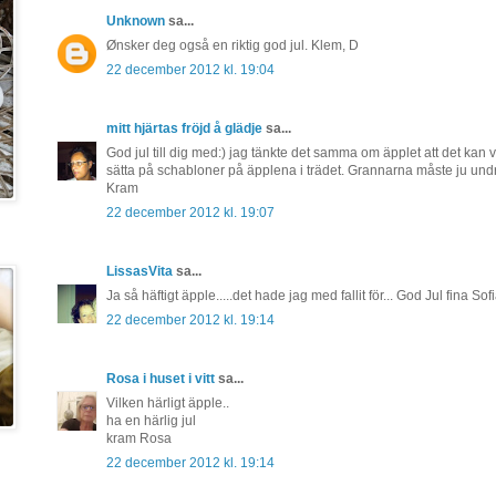
Unknown
sa...
Ønsker deg også en riktig god jul. Klem, D
22 december 2012 kl. 19:04
mitt hjärtas fröjd å glädje
sa...
God jul till dig med:) jag tänkte det samma om äpplet att det kan var
sätta på schabloner på äpplena i trädet. Grannarna måste ju undr
Kram
22 december 2012 kl. 19:07
LissasVita
sa...
Ja så häftigt äpple.....det hade jag med fallit för... God Jul fina Sofi
22 december 2012 kl. 19:14
Rosa i huset i vitt
sa...
Vilken härligt äpple..
ha en härlig jul
kram Rosa
22 december 2012 kl. 19:14