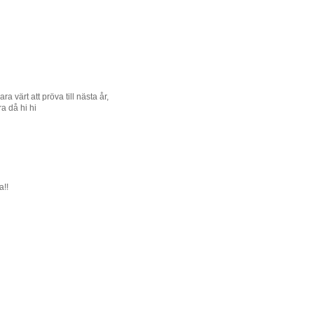
a värt att pröva till nästa år,
a då hi hi
a!!