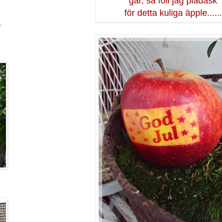
går, så föll jag pladask
för detta kuliga äpple......
,