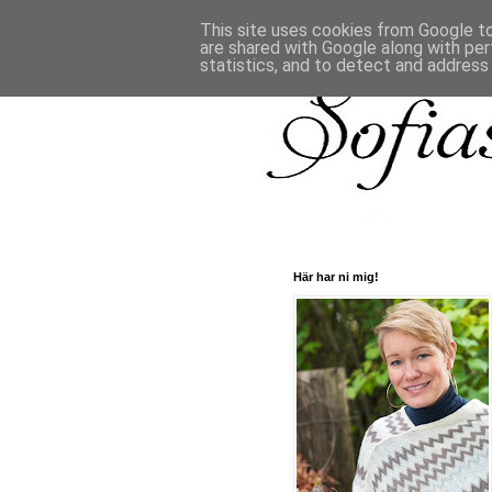
This site uses cookies from Google to 
are shared with Google along with per
statistics, and to detect and address
Här har ni mig!