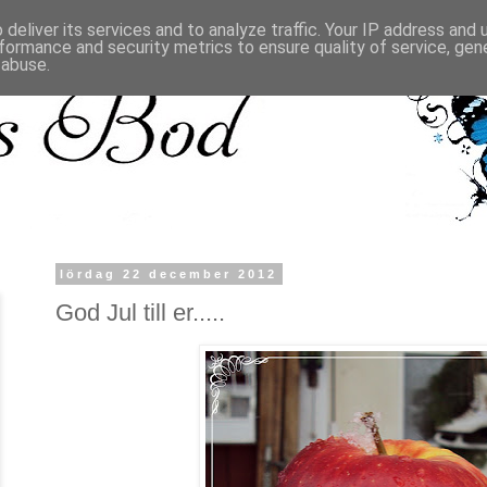
deliver its services and to analyze traffic. Your IP address and
formance and security metrics to ensure quality of service, ge
 abuse.
lördag 22 december 2012
God Jul till er.....