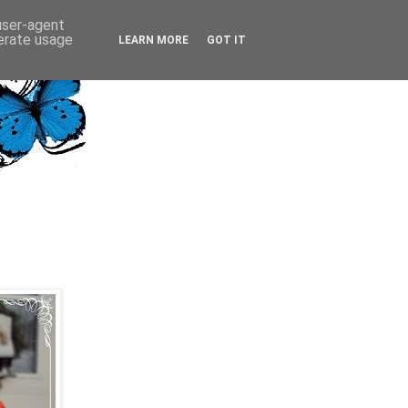
 user-agent
nerate usage
LEARN MORE
GOT IT