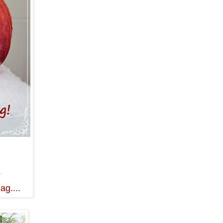
?
ag....