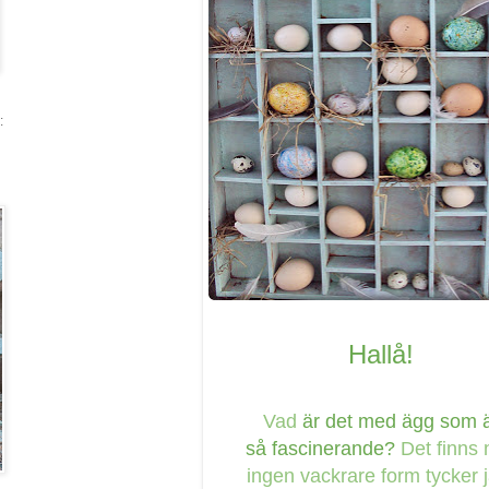
:
Hallå!
Vad
är det med ägg som 
så fascinerande?
Det finns
ingen vackrare form tycker 