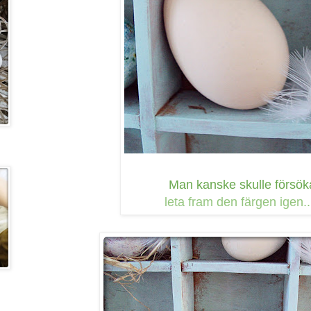
Man kanske skulle försök
leta fram den färgen igen...