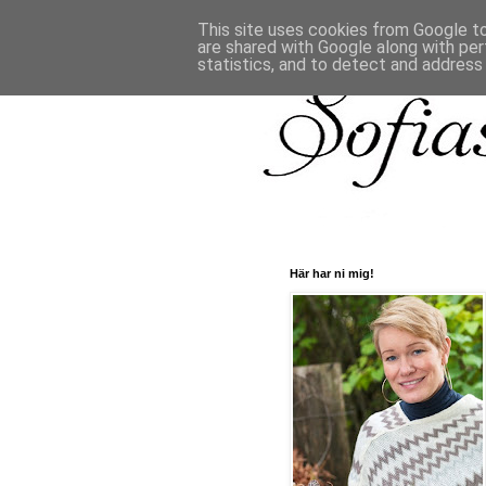
This site uses cookies from Google to 
are shared with Google along with per
statistics, and to detect and address
Här har ni mig!