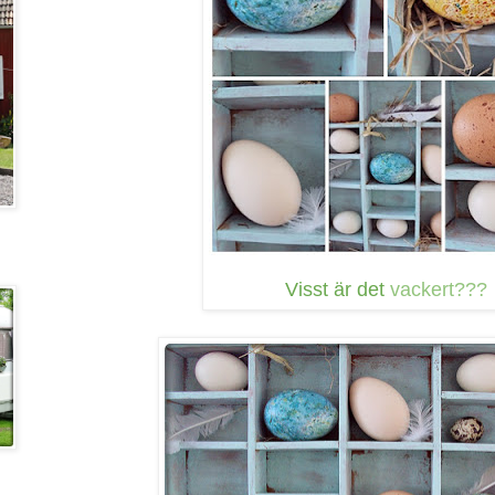
Visst är det
vackert???