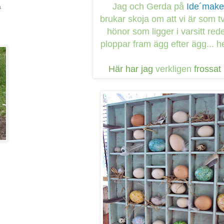
Jag och Gerda på
Ide´maker
a
brukar skoja om att vi är som 
hönor som ligger i varsitt red
ploppar fram ägg efter ägg... he
Här har jag
verkligen
frossat 