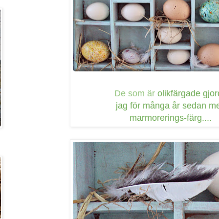
De som är
olikfärgade gjo
jag för många år sedan m
marmorerings-färg....