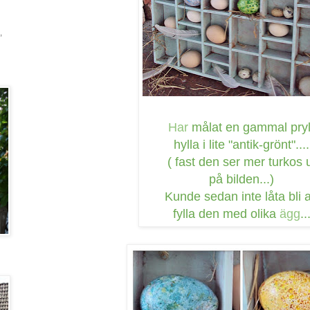
,
Har
målat en gammal pryl
hylla i lite "antik-grönt"....
( fast den ser mer turkos 
på bilden...)
Kunde sedan inte låta bli a
fylla den med olika
ägg
..