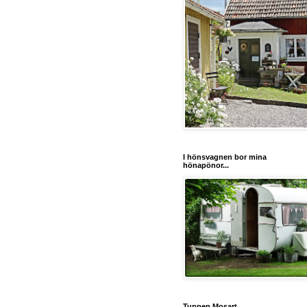
I hönsvagnen bor mina
hönapönor...
Tuppen Mosart