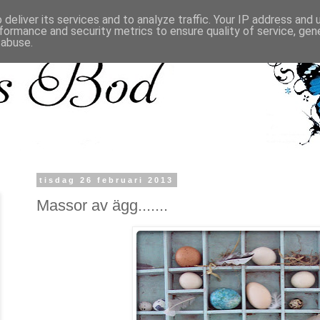
deliver its services and to analyze traffic. Your IP address and
formance and security metrics to ensure quality of service, ge
 abuse.
tisdag 26 februari 2013
Massor av ägg.......