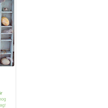
är
 nog
jag!