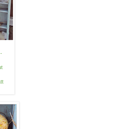
-
ut
tt
.