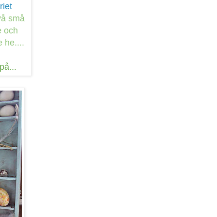
iet
två små
e och
 he....
på...