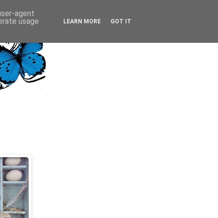
 user-agent
nerate usage
LEARN MORE
GOT IT