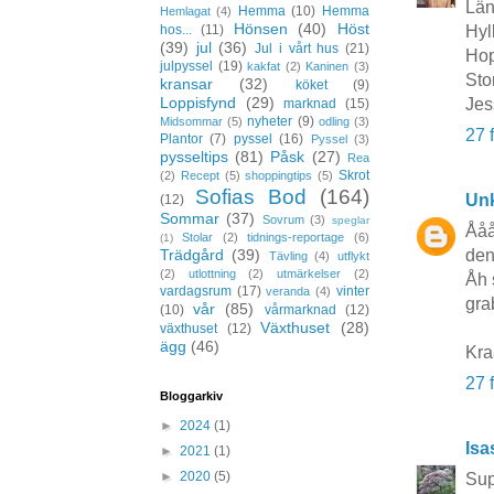
Län
Hemma
(10)
Hemma
Hemlagat
(4)
Hönsen
(40)
Höst
hos...
(11)
Hyl
(39)
jul
(36)
Jul i vårt hus
(21)
Hop
julpyssel
(19)
kakfat
(2)
Kaninen
(3)
Sto
kransar
(32)
köket
(9)
Loppisfynd
(29)
Jes
marknad
(15)
nyheter
(9)
Midsommar
(5)
odling
(3)
27 
Plantor
(7)
pyssel
(16)
Pyssel
(3)
pysseltips
(81)
Påsk
(27)
Rea
Skrot
(2)
Recept
(5)
shoppingtips
(5)
Sofias Bod
(164)
Un
(12)
Sommar
(37)
Sovrum
(3)
speglar
Ååå
Stolar
(2)
tidnings-reportage
(6)
(1)
Trädgård
(39)
den
Tävling
(4)
utflykt
(2)
utlottning
(2)
utmärkelser
(2)
Åh 
vardagsrum
(17)
vinter
veranda
(4)
gra
vår
(85)
(10)
vårmarknad
(12)
Växthuset
(28)
växthuset
(12)
ägg
(46)
Kra
27 
Bloggarkiv
►
2024
(1)
Isa
►
2021
(1)
►
2020
(5)
Sup