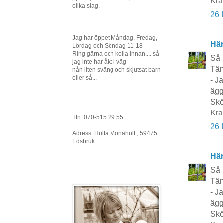
Kra
olika slag.
26 
Jag har öppet Måndag, Fredag,
Här
Lördag och Söndag 11-18
Ring gärna och kolla innan.... så
Så 
jag inte har åkt i väg
Tän
nån liten sväng och skjutsat barn
eller så...
- J
ägg
Skö
Kra
Tfn: 070-515 29 55
26 
Adress: Hulta Monahult , 59475
Edsbruk
Här
Så 
Tän
- J
ägg
Skö