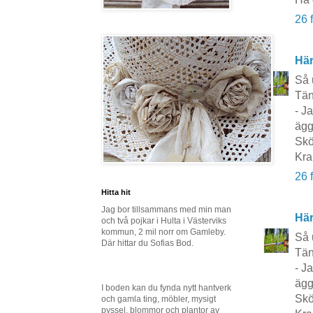
26 
Här
Så 
Tän
- J
ägg
Skö
Kra
26 
Hitta hit
Jag bor tillsammans med min man
Här
och två pojkar i Hulta i Västerviks
kommun, 2 mil norr om Gamleby.
Så 
Där hittar du Sofias Bod.
Tän
- J
ägg
I boden kan du fynda nytt hantverk
Skö
och gamla ting, möbler, mysigt
pyssel, blommor och plantor av