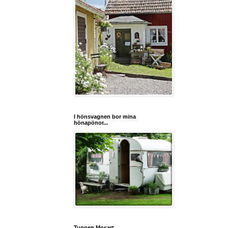
I hönsvagnen bor mina
hönapönor...
Tuppen Mosart