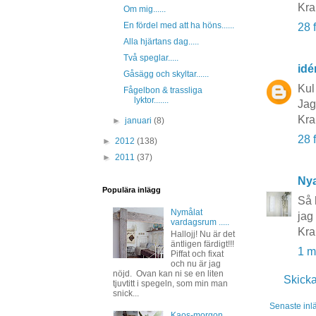
Kra
Om mig......
En fördel med att ha höns......
28 
Alla hjärtans dag.....
Två speglar.....
idé
Gåsägg och skyltar......
Kul
Fågelbon & trassliga
lyktor.......
Jag
Kra
►
januari
(8)
28 
►
2012
(138)
►
2011
(37)
Nya
Populära inlägg
Så 
Nymålat
jag
vardagsrum .....
Kra
Hallojj! Nu är det
äntligen färdigt!!!
1 m
Piffat och fixat
och nu är jag
nöjd. Ovan kan ni se en liten
Skick
tjuvtitt i spegeln, som min man
snick...
Senaste inl
Kaos-morgon