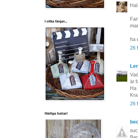
Hal
Fan
I olika färger...
mar
ha 
26 
Le
Vad
är 
Ha 
Kr
26 
Härliga hattar!
be
suc
Bec