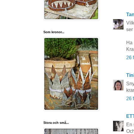
Tan
Vil
ser 
Som kronor...
Ha 
Kra
26 
Tin
Sny
kra
26 
ET
Stora och små...
En 
Och