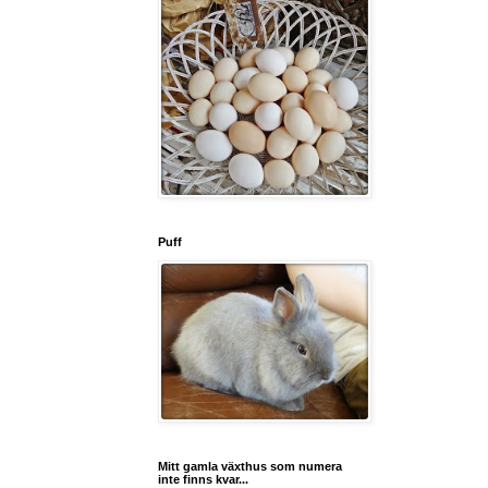
Puff
Mitt gamla växthus som numera
inte finns kvar...