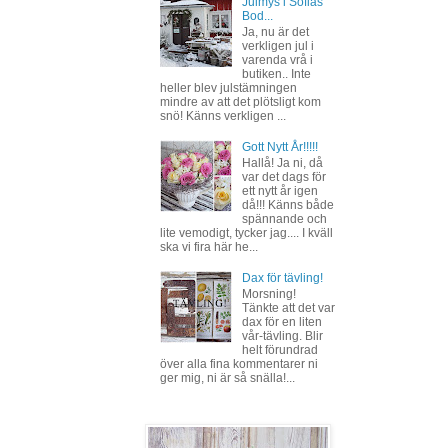
Julmys i Sofias
Bod...
Ja, nu är det
verkligen jul i
varenda vrå i
butiken.. Inte
heller blev julstämningen
mindre av att det plötsligt kom
snö! Känns verkligen ...
Gott Nytt År!!!!!
Hallå! Ja ni, då
var det dags för
ett nytt år igen
då!!! Känns både
spännande och
lite vemodigt, tycker jag.... I kväll
ska vi fira här he...
Dax för tävling!
Morsning!
Tänkte att det var
dax för en liten
vår-tävling. Blir
helt förundrad
över alla fina kommentarer ni
ger mig, ni är så snälla!...