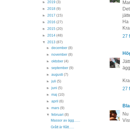
►
2019
(3)
Marm
Det
►
2018
(9)
jätt
►
2017
(15)
Ha 
►
2016
(27)
Kra
►
2015
(20)
►
2014
(48)
27 
▼
2013
(87)
►
december
(8)
Hö
►
november
(8)
Jät
►
oktober
(4)
ägg
►
september
(9)
►
augusti
(7)
Kra
►
juli
(5)
►
juni
(5)
27 
►
maj
(10)
►
april
(6)
Bla
►
mars
(9)
Nu 
▼
februari
(8)
Vis
Massor av ägg.......
Grått är flått......