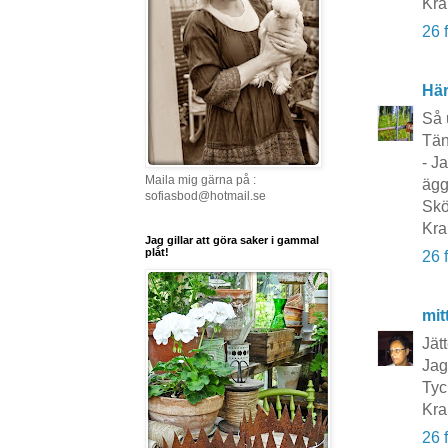
Kra
26 
Här
Så 
Tän
- J
Maila mig gärna på :
ägg
sofiasbod@hotmail.se
Skö
Kra
Jag gillar att göra saker i gammal
plåt!
26 
mit
Jät
Jag
Tyc
Kra
26 