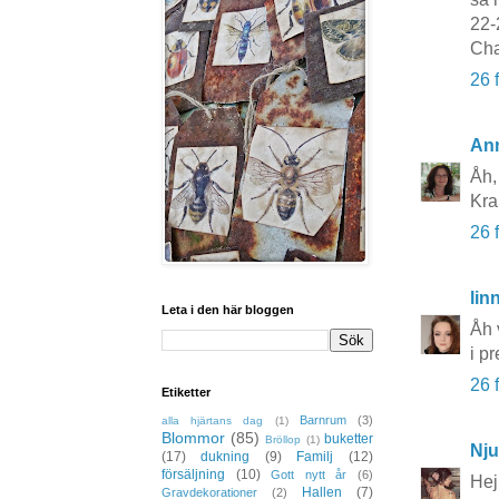
22-
Cha
26 
An
Åh,
Kr
26 
lin
Leta i den här bloggen
Åh 
i p
26 
Etiketter
Barnrum
(3)
alla hjärtans dag
(1)
Blommor
(85)
buketter
Bröllop
(1)
Nju
(17)
dukning
(9)
Familj
(12)
försäljning
(10)
Gott nytt år
(6)
Hej
Hallen
(7)
Gravdekorationer
(2)