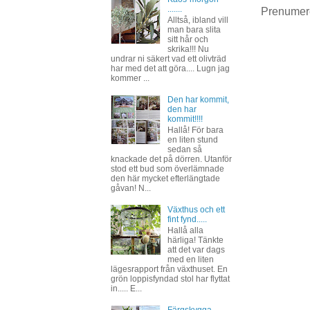
.......
Prenumer
Alltså, ibland vill
man bara slita
sitt hår och
skrika!!! Nu
undrar ni säkert vad ett olivträd
har med det att göra.... Lugn jag
kommer ...
Den har kommit,
den har
kommit!!!!
Hallå! För bara
en liten stund
sedan så
knackade det på dörren. Utanför
stod ett bud som överlämnade
den här mycket efterlängtade
gåvan! N...
Växthus och ett
fint fynd.....
Hallå alla
härliga! Tänkte
att det var dags
med en liten
lägesrapport från växthuset. En
grön loppisfyndad stol har flyttat
in..... E...