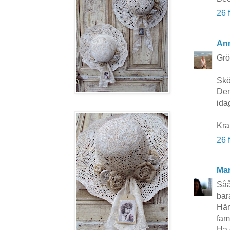
26 
Ann
Grön
Skö
Den
idag.
Kra
26 
Mar
Såå
bar
Här
fam
Ha 