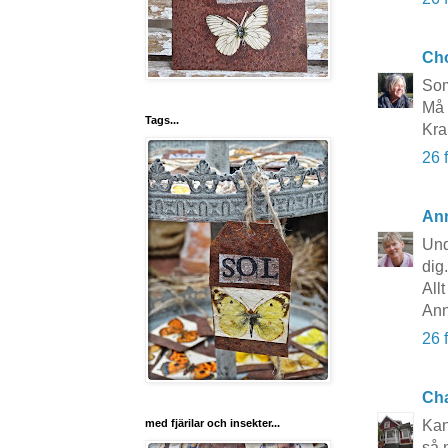
Cho
Som 
Må 
Tags...
Kra
26 
Ann
Und
dig.
Allt
Ann
26 
Cha
med fjärilar och insekter...
Kan
så 