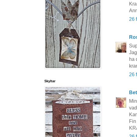
Kra
Ann
26 
Ros
Sup
Jag
ha 
kra
26 
Skyltar
Bet
Min
vad
Kan
Fin 
KR
26 