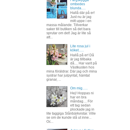
Färgskygga
ombedes
blunda.....
Hallå där på er!
Just nu är jag
mitt uppe i en
massa målande. Tillverkar
saker till butiken så det bara
sprutar om det! Jag är lite så
att...
Lite rosa jul i
köket......
Hallå på er! Då
är jag tillbaka
då.... Har varit på
Västkusten hos
mina föräldrar. Där jag och mina
systrar har julpyntat, hämtat
granar, ...
Om mig......
Hej! Hoppas ni
har en bra
måndag.... För
ett tag sedan
plockade jag in
lite taggiga Slånbärkvistar. Ville
se om de kunde slå ut inne...
Oc...