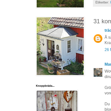
Etiketter:
31 ko
tr
Å s
Kr
26 
Mar
Wow
din
Knoppbräda...
Grö
vor
Du 
blo