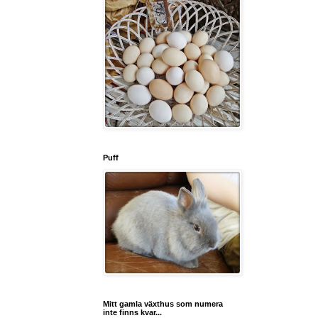
Puff
Mitt gamla växthus som numera
inte finns kvar...