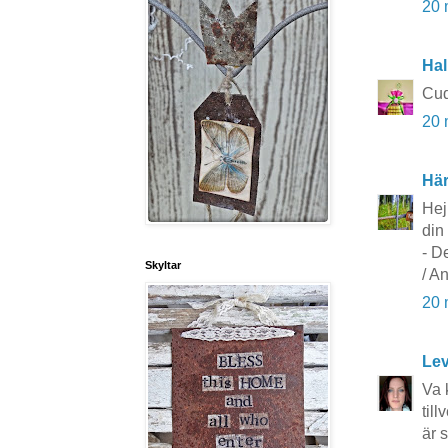
20 
Hal
Cud
20 
Här
Hej
din 
- De
Skyltar
/ A
20 
Lev
Va 
til
är 