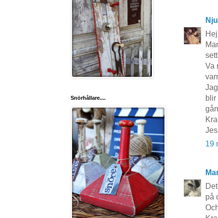
Nju
Hej
Man 
set
Va 
var
Jag
bli
Snörhållare....
gån
Kra
Jes
19 
Mar
Det
på 
Och