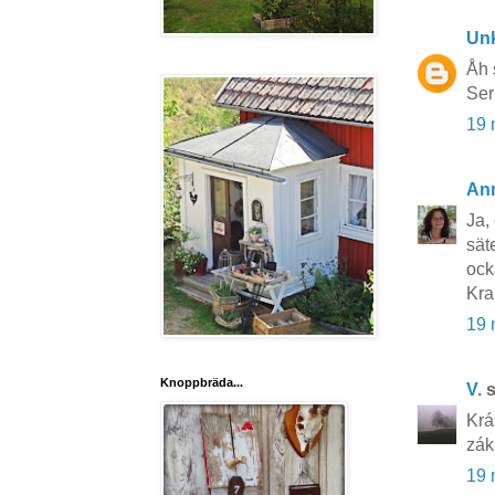
Un
Åh 
Ser
19 
An
Ja, 
sät
ock
Kr
19 
Knoppbräda...
V.
s
Krá
zák
19 