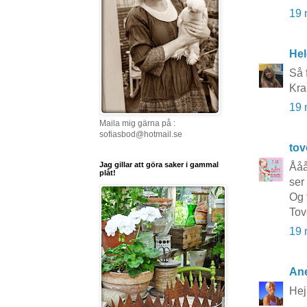
19 
He
Så f
Kra
19 
Maila mig gärna på :
sofiasbod@hotmail.se
to
Jag gillar att göra saker i gammal
Ååå
plåt!
ser 
Og 
Tov
19 
Ane
Hej