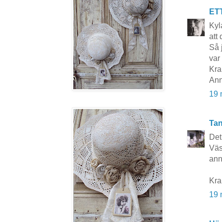
ET
Kyl
att
Så 
var
Kra
Ann
19 
Tan
Det 
Väs
ann
Kra
19 