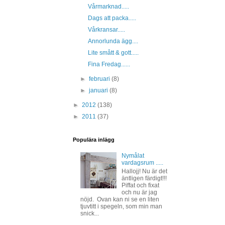
Vårmarknad.....
Dags att packa.....
Vårkransar.....
Annorlunda ägg....
Lite smått & gott.....
Fina Fredag......
►
februari
(8)
►
januari
(8)
►
2012
(138)
►
2011
(37)
Populära inlägg
Nymålat
vardagsrum .....
Hallojj! Nu är det
äntligen färdigt!!!
Piffat och fixat
och nu är jag
nöjd. Ovan kan ni se en liten
tjuvtitt i spegeln, som min man
snick...