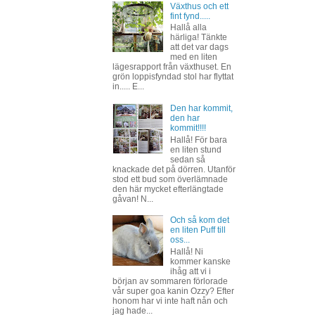
Växthus och ett
fint fynd.....
Hallå alla
härliga! Tänkte
att det var dags
med en liten
lägesrapport från växthuset. En
grön loppisfyndad stol har flyttat
in..... E...
Den har kommit,
den har
kommit!!!!
Hallå! För bara
en liten stund
sedan så
knackade det på dörren. Utanför
stod ett bud som överlämnade
den här mycket efterlängtade
gåvan! N...
Och så kom det
en liten Puff till
oss...
Hallå! Ni
kommer kanske
ihåg att vi i
början av sommaren förlorade
vår super goa kanin Ozzy? Efter
honom har vi inte haft nån och
jag hade...