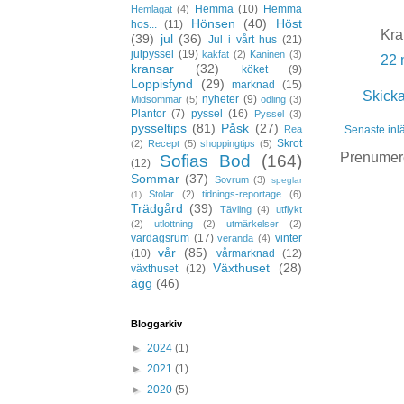
Hemma
(10)
Hemma
Hemlagat
(4)
Hönsen
(40)
Höst
hos...
(11)
Kra
(39)
jul
(36)
Jul i vårt hus
(21)
julpyssel
(19)
kakfat
(2)
Kaninen
(3)
22 
kransar
(32)
köket
(9)
Loppisfynd
(29)
marknad
(15)
Skick
nyheter
(9)
Midsommar
(5)
odling
(3)
Plantor
(7)
pyssel
(16)
Pyssel
(3)
pysseltips
(81)
Påsk
(27)
Senaste inl
Rea
Skrot
(2)
Recept
(5)
shoppingtips
(5)
Prenumer
Sofias Bod
(164)
(12)
Sommar
(37)
Sovrum
(3)
speglar
Stolar
(2)
tidnings-reportage
(6)
(1)
Trädgård
(39)
Tävling
(4)
utflykt
(2)
utlottning
(2)
utmärkelser
(2)
vardagsrum
(17)
vinter
veranda
(4)
vår
(85)
(10)
vårmarknad
(12)
Växthuset
(28)
växthuset
(12)
ägg
(46)
Bloggarkiv
►
2024
(1)
►
2021
(1)
►
2020
(5)