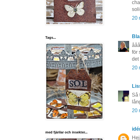
cha
sol
20 
Bla
Tags...
ååå
för
det
20 
Lis
Så 
lån
20 
idé
med fjärilar och insekter...
Hej