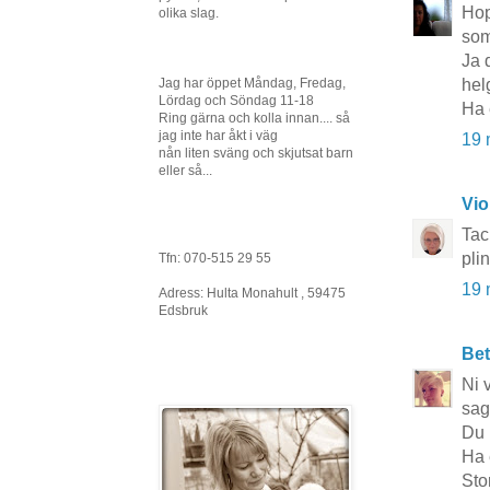
Hopp
olika slag.
som
Ja 
hel
Jag har öppet Måndag, Fredag,
Lördag och Söndag 11-18
Ha 
Ring gärna och kolla innan.... så
jag inte har åkt i väg
19 
nån liten sväng och skjutsat barn
eller så...
Vio
Tac
pli
Tfn: 070-515 29 55
19 
Adress: Hulta Monahult , 59475
Edsbruk
Bet
Ni 
sag
Du 
Ha 
Sto