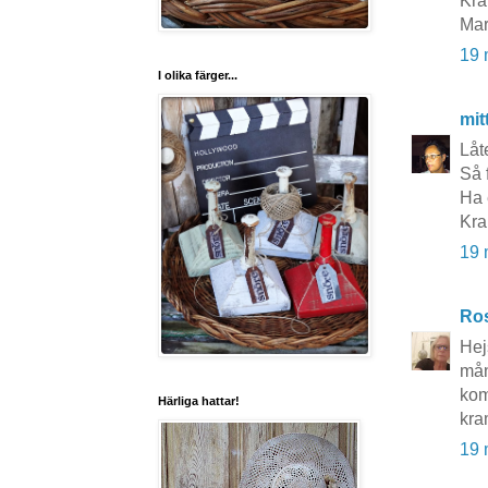
Kr
Mar
19 
I olika färger...
mit
Låt
Så 
Ha 
Kra
19 
Ros
Hej
mån
kom
Härliga hattar!
kra
19 