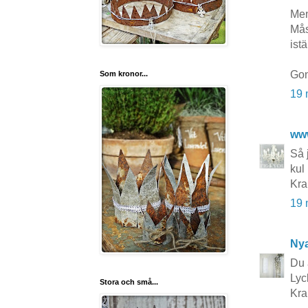
Men
Mås
istä
Gon
Som kronor...
19 
ww
Så 
kul
Kra
19 
Nya
Du 
Lyc
Stora och små...
Kra