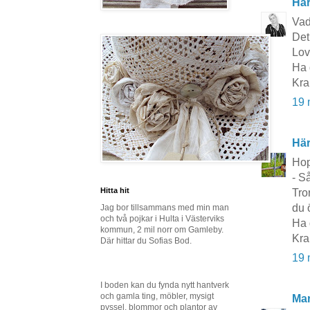
Här
Vad
Det
Lov
Ha 
Kra
19 
Här
Hop
- S
Hitta hit
Tro
du 
Jag bor tillsammans med min man
och två pojkar i Hulta i Västerviks
Ha 
kommun, 2 mil norr om Gamleby.
Kra
Där hittar du Sofias Bod.
19 
I boden kan du fynda nytt hantverk
och gamla ting, möbler, mysigt
Mar
pyssel, blommor och plantor av