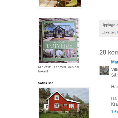
Upplagd 
Etiketter:
28 ko
Mar
Mitt växthus är med i den här
Vilk
boken!
Så 
Sofias Bod
Här
Ha 
Kra
19 