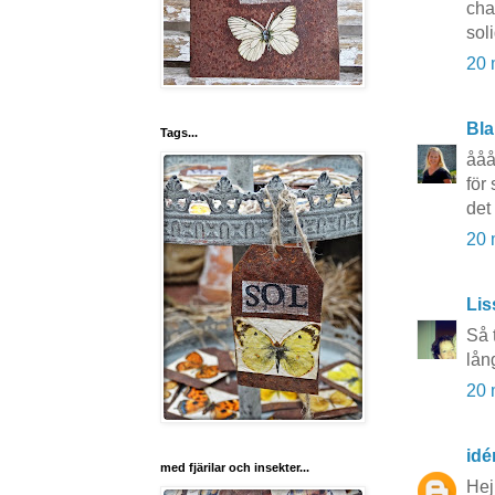
cha
sol
20 
Bla
Tags...
ååå
för
det
20 
Lis
Så 
lån
20 
idé
med fjärilar och insekter...
Hej