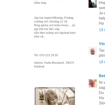
Hopp
olika slag.
som
Ja 
hel
Jag har öppet Måndag, Fredag,
Lördag och Söndag 11-18
Ha 
Ring gärna och kolla innan.... så
jag inte har åkt i väg
19 
nån liten sväng och skjutsat barn
eller så...
Vio
Tac
pli
Tfn: 070-515 29 55
19 
Adress: Hulta Monahult , 59475
Edsbruk
Bet
Ni 
sag
Du 
Ha 
Sto