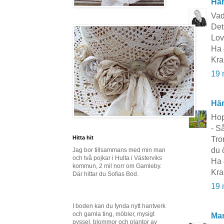
Här
Vad
Det
Lov
Ha 
Kra
19 
Här
Hop
- S
Hitta hit
Tro
du 
Jag bor tillsammans med min man
och två pojkar i Hulta i Västerviks
Ha 
kommun, 2 mil norr om Gamleby.
Kra
Där hittar du Sofias Bod.
19 
I boden kan du fynda nytt hantverk
och gamla ting, möbler, mysigt
Mar
pyssel, blommor och plantor av