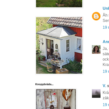
Un
Åh 
Ser
19 
An
Ja, 
sät
ock
Kr
19 
Knoppbräda...
V.
s
Krá
zák
19 