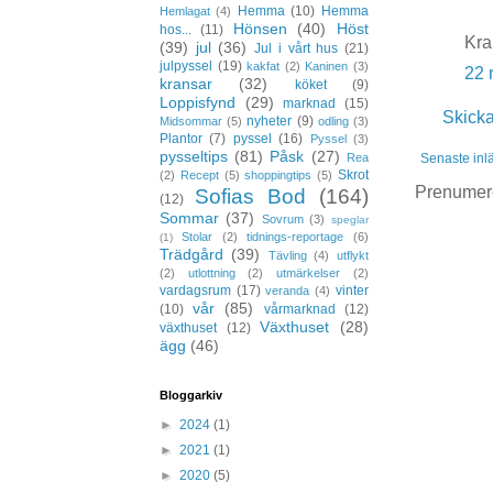
Hemma
(10)
Hemma
Hemlagat
(4)
Hönsen
(40)
Höst
hos...
(11)
Kra
(39)
jul
(36)
Jul i vårt hus
(21)
julpyssel
(19)
kakfat
(2)
Kaninen
(3)
22 
kransar
(32)
köket
(9)
Loppisfynd
(29)
marknad
(15)
Skick
nyheter
(9)
Midsommar
(5)
odling
(3)
Plantor
(7)
pyssel
(16)
Pyssel
(3)
pysseltips
(81)
Påsk
(27)
Senaste inl
Rea
Skrot
(2)
Recept
(5)
shoppingtips
(5)
Prenumer
Sofias Bod
(164)
(12)
Sommar
(37)
Sovrum
(3)
speglar
Stolar
(2)
tidnings-reportage
(6)
(1)
Trädgård
(39)
Tävling
(4)
utflykt
(2)
utlottning
(2)
utmärkelser
(2)
vardagsrum
(17)
vinter
veranda
(4)
vår
(85)
(10)
vårmarknad
(12)
Växthuset
(28)
växthuset
(12)
ägg
(46)
Bloggarkiv
►
2024
(1)
►
2021
(1)
►
2020
(5)