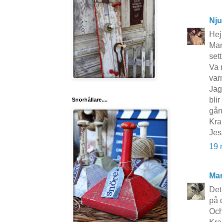
Nju
Hej
Man 
set
Va 
var
Jag
bli
Snörhållare....
gån
Kra
Jes
19 
Mar
Det
på 
Och