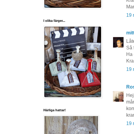
Kr
Mar
19 
I olika färger...
mit
Låt
Så 
Ha 
Kra
19 
Ros
Hej
mån
kom
Härliga hattar!
kra
19 