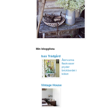
Min blogglista
Isas Trädgård
Återvunna
flaskvaser
pryder
brickbordet i
köket
Vintage House