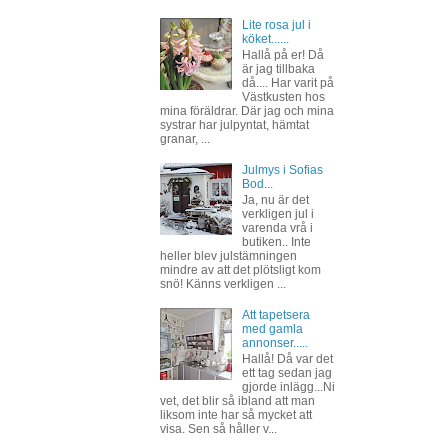
Lite rosa jul i
köket......
Hallå på er! Då
är jag tillbaka
då.... Har varit på
Västkusten hos
mina föräldrar. Där jag och mina
systrar har julpyntat, hämtat
granar, ...
Julmys i Sofias
Bod...
Ja, nu är det
verkligen jul i
varenda vrå i
butiken.. Inte
heller blev julstämningen
mindre av att det plötsligt kom
snö! Känns verkligen ...
Att tapetsera
med gamla
annonser.....
Hallå! Då var det
ett tag sedan jag
gjorde inlägg...Ni
vet, det blir så ibland att man
liksom inte har så mycket att
visa. Sen så håller v...