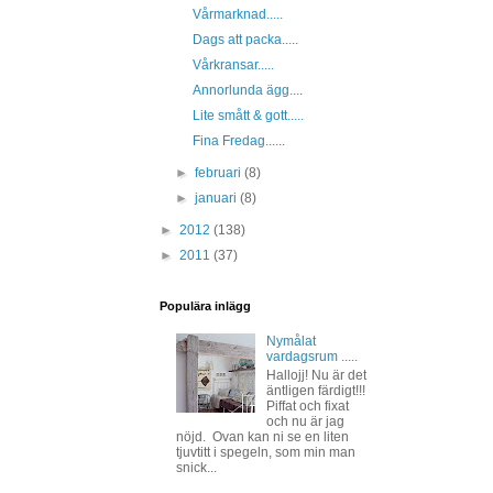
Vårmarknad.....
Dags att packa.....
Vårkransar.....
Annorlunda ägg....
Lite smått & gott.....
Fina Fredag......
►
februari
(8)
►
januari
(8)
►
2012
(138)
►
2011
(37)
Populära inlägg
Nymålat
vardagsrum .....
Hallojj! Nu är det
äntligen färdigt!!!
Piffat och fixat
och nu är jag
nöjd. Ovan kan ni se en liten
tjuvtitt i spegeln, som min man
snick...