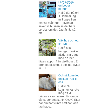
Färgskygga
ombedes
blunda.....
Hallå där på er!
Just nu är jag
mitt uppe i en
massa målande. Tillverkar
saker till butiken så det bara
sprutar om det! Jag är lite så
att...
Växthus och ett
fint fynd.....
Hallå alla
härliga! Tänkte
att det var dags
med en liten
lägesrapport från växthuset. En
grön loppisfyndad stol har flyttat
in..... E...
Och så kom det
en liten Puff till
oss...
Hallå! Ni
kommer kanske
ihåg att vi i
början av sommaren förlorade
vår super goa kanin Ozzy? Efter
honom har vi inte haft nån och
jag hade...