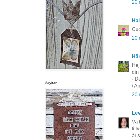
20 
Hal
Cud
20 
Här
Hej
din 
- De
Skyltar
/ A
20 
Lev
Va 
til
är 