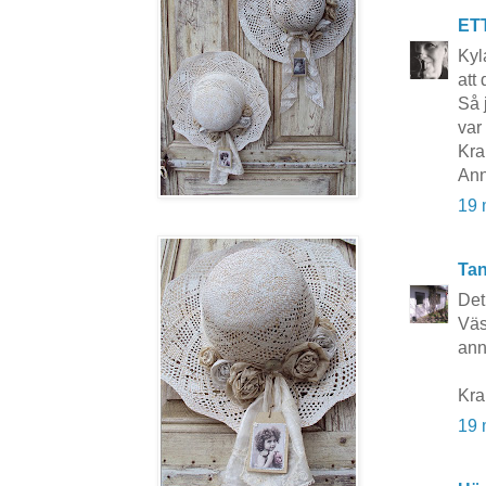
ET
Kyl
att
Så 
var
Kra
Ann
19 
Tan
Det 
Väs
ann
Kra
19 