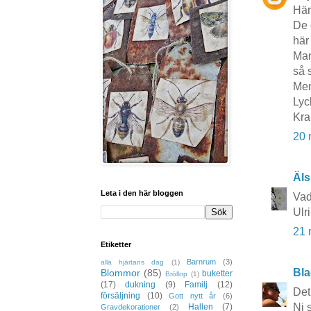
Här
De 
här
Man
så 
Men
Lyck
Kra
20 
Äls
Leta i den här bloggen
Vad
Ulr
21 
Etiketter
Barnrum
(3)
alla hjärtans dag
(1)
Bla
Blommor
(85)
buketter
Bröllop
(1)
(17)
dukning
(9)
Familj
(12)
Det
försäljning
(10)
Gott nytt år
(6)
Ni s
Hallen
(7)
Gravdekorationer
(2)