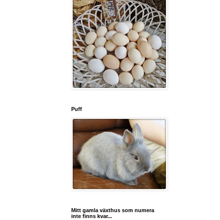
Puff
Mitt gamla växthus som numera
inte finns kvar...