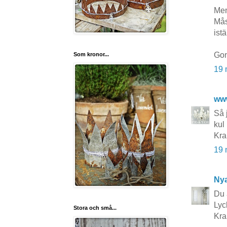
Men
Mås
istä
Gon
Som kronor...
19 
ww
Så 
kul
Kra
19 
Nya
Du 
Lyc
Stora och små...
Kra