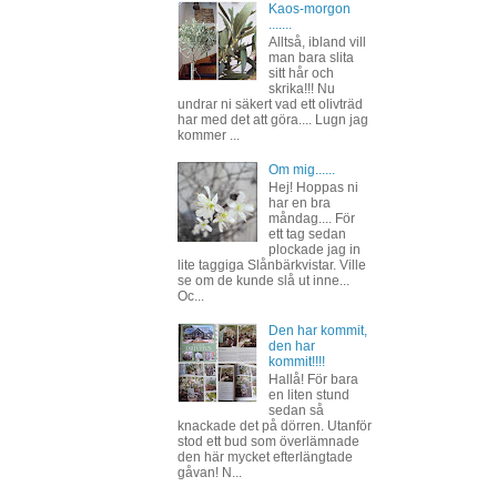
Kaos-morgon
.......
Alltså, ibland vill
man bara slita
sitt hår och
skrika!!! Nu
undrar ni säkert vad ett olivträd
har med det att göra.... Lugn jag
kommer ...
Om mig......
Hej! Hoppas ni
har en bra
måndag.... För
ett tag sedan
plockade jag in
lite taggiga Slånbärkvistar. Ville
se om de kunde slå ut inne...
Oc...
Den har kommit,
den har
kommit!!!!
Hallå! För bara
en liten stund
sedan så
knackade det på dörren. Utanför
stod ett bud som överlämnade
den här mycket efterlängtade
gåvan! N...