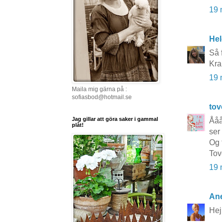
19 
He
Så f
Kra
19 
Maila mig gärna på :
sofiasbod@hotmail.se
to
Jag gillar att göra saker i gammal
Ååå
plåt!
ser 
Og 
Tov
19 
Ane
Hej