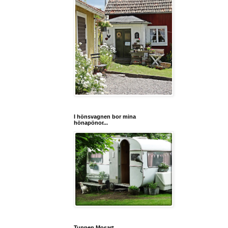
I hönsvagnen bor mina
hönapönor...
Tuppen Mosart