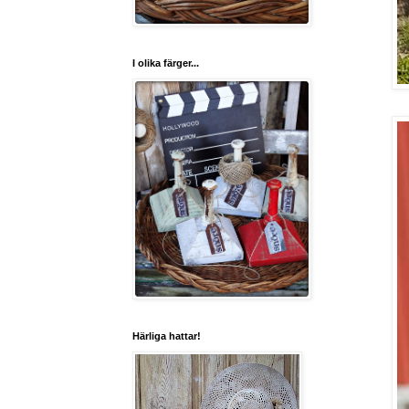
I olika färger...
Härliga hattar!