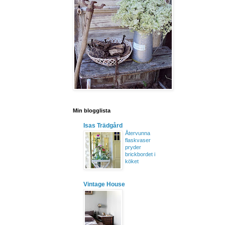
Min blogglista
Isas Trädgård
Återvunna
flaskvaser
pryder
brickbordet i
köket
Vintage House