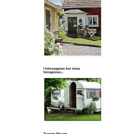
I hönsvagnen bor mina
hönapönor...
Tuppen Mosart