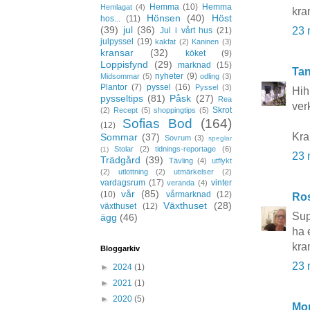
Hemma
(10)
Hemma
Hemlagat
(4)
kra
Hönsen
(40)
Höst
hos...
(11)
(39)
jul
(36)
23 
Jul i vårt hus
(21)
julpyssel
(19)
kakfat
(2)
Kaninen
(3)
kransar
(32)
köket
(9)
Loppisfynd
(29)
marknad
(15)
Tan
nyheter
(9)
Midsommar
(5)
odling
(3)
Plantor
(7)
pyssel
(16)
Pyssel
(3)
Hih
pysseltips
(81)
Påsk
(27)
Rea
ver
Skrot
(2)
Recept
(5)
shoppingtips
(5)
Sofias Bod
(164)
(12)
Kra
Sommar
(37)
Sovrum
(3)
speglar
Stolar
(2)
tidnings-reportage
(6)
(1)
23 
Trädgård
(39)
Tävling
(4)
utflykt
(2)
utlottning
(2)
utmärkelser
(2)
vardagsrum
(17)
vinter
veranda
(4)
vår
(85)
(10)
vårmarknad
(12)
Ros
Växthuset
(28)
växthuset
(12)
Supe
ägg
(46)
ha 
kra
Bloggarkiv
23 
►
2024
(1)
►
2021
(1)
►
2020
(5)
Mo