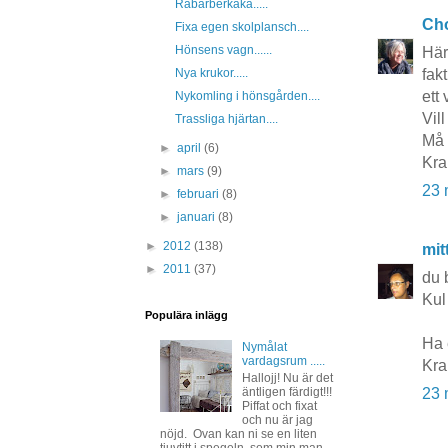
Rabarberkaka.....
Cho
Fixa egen skolplansch....
Hönsens vagn......
Härl
Nya krukor.....
fak
ett 
Nykomling i hönsgården....
Vill
Trassliga hjärtan....
Må 
►
april
(6)
Kra
►
mars
(9)
23 
►
februari
(8)
►
januari
(8)
►
2012
(138)
mit
►
2011
(37)
du 
Kul
Populära inlägg
Ha 
Nymålat
vardagsrum .....
Kra
Hallojj! Nu är det
äntligen färdigt!!!
23 
Piffat och fixat
och nu är jag
nöjd. Ovan kan ni se en liten
tjuvtitt i spegeln, som min man