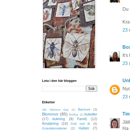
Du 
Kra
23 
Bo
It's
23 
Un
Leta i den här bloggen
Nyd
23 
Etiketter
Barnrum
(3)
alla hjärtans dag
(1)
Tin
Blommor
(85)
buketter
Bröllop
(1)
(17)
dukning
(9)
Familj
(12)
Jät
försäljning
(10)
Gott nytt år
(6)
Ha 
Hallen
(7)
Gravdekorationer
(2)