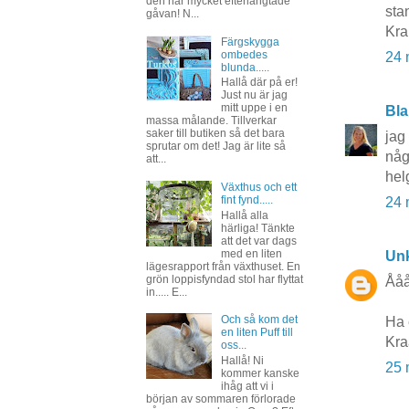
den här mycket efterlängtade
sta
gåvan! N...
Kra
Färgskygga
ombedes
24 
blunda.....
Hallå där på er!
Just nu är jag
mitt uppe i en
Bla
massa målande. Tillverkar
saker till butiken så det bara
jag 
sprutar om det! Jag är lite så
någ
att...
hel
Växthus och ett
fint fynd.....
24 
Hallå alla
härliga! Tänkte
att det var dags
med en liten
Un
lägesrapport från växthuset. En
grön loppisfyndad stol har flyttat
Åååå
in..... E...
Och så kom det
Ha 
en liten Puff till
Kra
oss...
Hallå! Ni
25 
kommer kanske
ihåg att vi i
början av sommaren förlorade