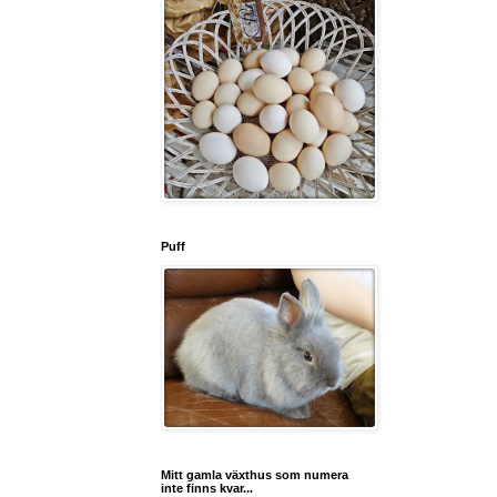
Puff
Mitt gamla växthus som numera
inte finns kvar...