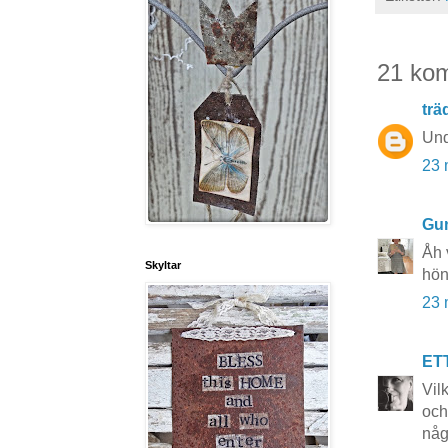
21 ko
tr
Und
23 
Gun
Åh 
Skyltar
hön
23 
ET
Vil
och
någ