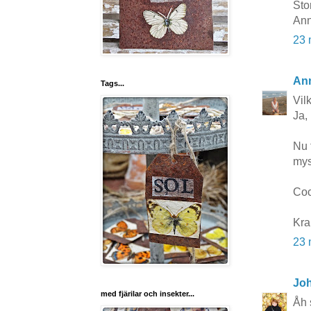
Sto
Ann
23 
Ann
Tags...
Vil
Ja,
Nu f
mysi
Coc
Kra
23 
Jo
med fjärilar och insekter...
Åh 