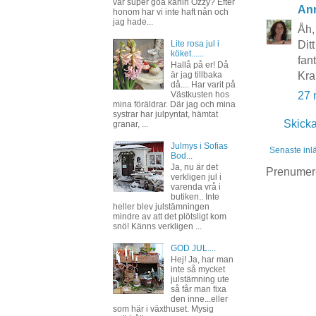
vår super goa kanin Ozzy? Efter
An
honom har vi inte haft nån och
jag hade...
Åh, 
Lite rosa jul i
Dit
köket......
fan
Hallå på er! Då
är jag tillbaka
Kr
då.... Har varit på
Västkusten hos
27 
mina föräldrar. Där jag och mina
systrar har julpyntat, hämtat
Skick
granar, ...
Julmys i Sofias
Senaste inl
Bod...
Ja, nu är det
Prenumer
verkligen jul i
varenda vrå i
butiken.. Inte
heller blev julstämningen
mindre av att det plötsligt kom
snö! Känns verkligen ...
GOD JUL....
Hej! Ja, har man
inte så mycket
julstämning ute
så får man fixa
den inne...eller
som här i växthuset. Mysig