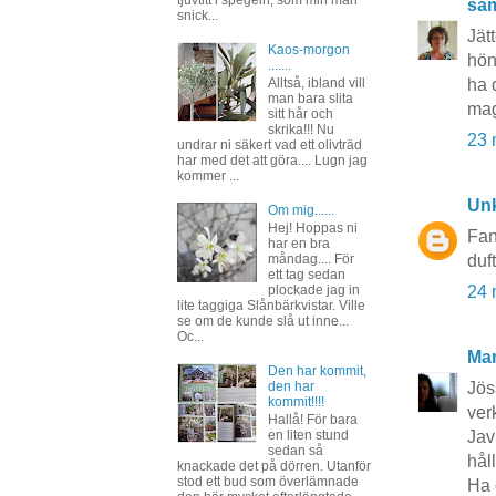
sa
snick...
Jät
Kaos-morgon
hön
.......
Alltså, ibland vill
ha 
man bara slita
ma
sitt hår och
skrika!!! Nu
23 
undrar ni säkert vad ett olivträd
har med det att göra.... Lugn jag
kommer ...
Un
Om mig......
Hej! Hoppas ni
Fan
har en bra
duf
måndag.... För
ett tag sedan
24 
plockade jag in
lite taggiga Slånbärkvistar. Ville
se om de kunde slå ut inne...
Oc...
Mar
Den har kommit,
den har
Jös
kommit!!!!
verk
Hallå! För bara
Jav
en liten stund
sedan så
hål
knackade det på dörren. Utanför
stod ett bud som överlämnade
Ha 