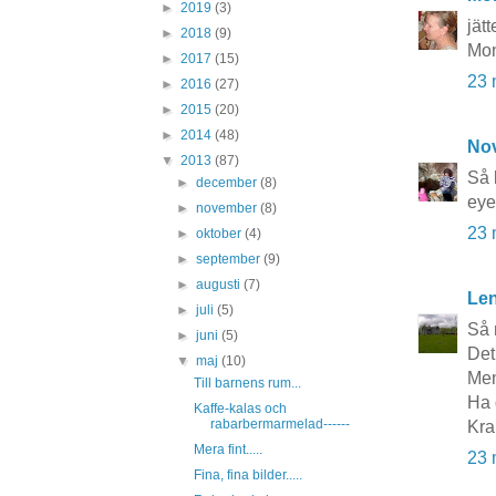
►
2019
(3)
jät
►
2018
(9)
Mo
►
2017
(15)
23 
►
2016
(27)
►
2015
(20)
►
2014
(48)
No
▼
2013
(87)
Så 
►
december
(8)
eye
►
november
(8)
23 
►
oktober
(4)
►
september
(9)
►
augusti
(7)
Le
►
juli
(5)
Så 
►
juni
(5)
Det
▼
maj
(10)
Men
Till barnens rum...
Ha 
Kaffe-kalas och
rabarbermarmelad------
Kra
Mera fint.....
23 
Fina, fina bilder.....