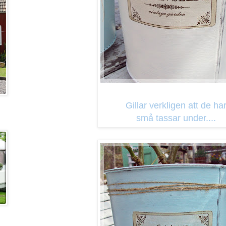
Gillar verkligen att de ha
små tassar under....