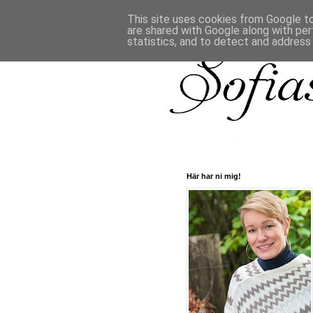
This site uses cookies from Google to 
are shared with Google along with per
statistics, and to detect and address
Här har ni mig!