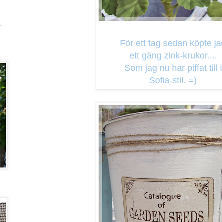
,
För ett tag sedan köpte j
ett gäng zink-krukor....
Som jag nu har piffat till i
Sofia-stil. =)