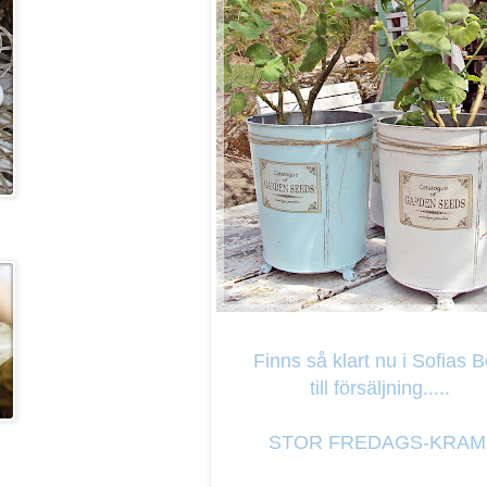
Finns så klart nu i Sofias 
till försäljning.....
STOR FREDAGS-KRAM