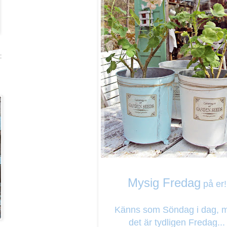
:
Mysig Fredag
på er!
Känns som Söndag i dag, 
det är tydligen Fredag...