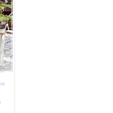
Bod
!