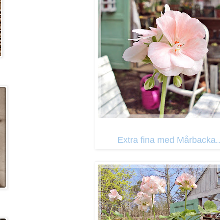
Extra fina med Mårbacka..