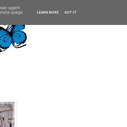
 user-agent
nerate usage
LEARN MORE
GOT IT