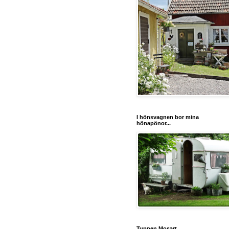
I hönsvagnen bor mina
hönapönor...
Tuppen Mosart