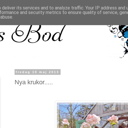
deliver its services and to analyze traffic. Your IP address and
formance and security metrics to ensure quality of service, ge
 abuse.
fredag 10 maj 2013
Nya krukor.....