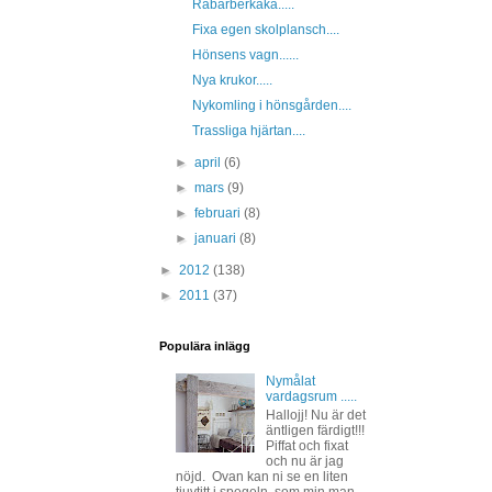
Rabarberkaka.....
Fixa egen skolplansch....
Hönsens vagn......
Nya krukor.....
Nykomling i hönsgården....
Trassliga hjärtan....
►
april
(6)
►
mars
(9)
►
februari
(8)
►
januari
(8)
►
2012
(138)
►
2011
(37)
Populära inlägg
Nymålat
vardagsrum .....
Hallojj! Nu är det
äntligen färdigt!!!
Piffat och fixat
och nu är jag
nöjd. Ovan kan ni se en liten
tjuvtitt i spegeln, som min man