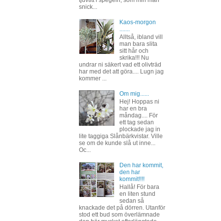
snick...
Kaos-morgon
.......
Alltså, ibland vill
man bara slita
sitt hår och
skrika!!! Nu
undrar ni säkert vad ett olivträd
har med det att göra.... Lugn jag
kommer ...
Om mig......
Hej! Hoppas ni
har en bra
måndag.... För
ett tag sedan
plockade jag in
lite taggiga Slånbärkvistar. Ville
se om de kunde slå ut inne...
Oc...
Den har kommit,
den har
kommit!!!!
Hallå! För bara
en liten stund
sedan så
knackade det på dörren. Utanför
stod ett bud som överlämnade