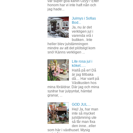
vår super goa kanin Ozzy? Efter
honom har vi inte haft nån och
jag hade...
Julmys i Sofias
Bod...
Ja, nu är det
verkligen jul i
varenda vrå i
butiken.. Inte
heller blev julstämningen
mindre av att det plötsligt kom
snö! Känns verkligen ...
Lite rosa jul i
köket......
Hallå på er! Då
är jag tillbaka
då.... Har varit på
Västkusten hos
mina föräldrar. Där jag och mina
systrar har julpyntat, hämtat
granar, ...
GOD JUL....
Hej! Ja, har man
inte så mycket
julstämning ute
så får man fixa
den inne...eller
som här i växthuset. Mysig