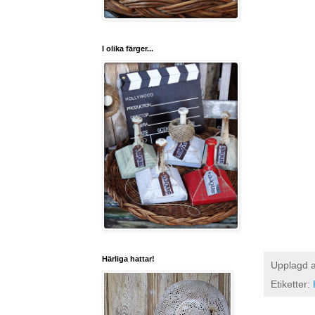
I olika färger...
Härliga hattar!
Upplagd 
Etiketter: