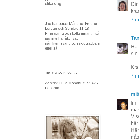
olika slag.
Din
kra
7 m
Jag har öppet Måndag, Fredag,
Lördag och Söndag 11-18
Ring gärna och kolla innan.... så
Tan
jag inte har åkt i väg
nån liten sväng och skjutsat barn
Hah
eller så...
sin
Kra
Tfn: 070-515 29 55
7 m
Adress: Hulta Monahult , 59475
Edsbruk
mit
fin 
mås
Vis
här
Härl
någ