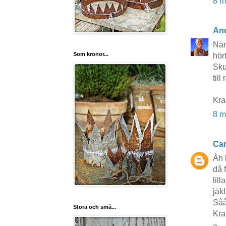
8 m
Ane
Näm
Som kronor...
hör
Sku
till 
Kr
8 m
Cam
Åh 
då 
lil
jäk
Såå
Stora och små...
Kra