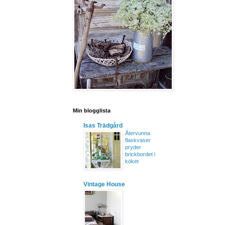
Min blogglista
Isas Trädgård
Återvunna
flaskvaser
pryder
brickbordet i
köket
Vintage House