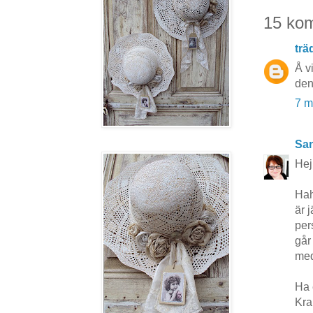
15 ko
tr
Å v
den
7 m
San
Hej
Hah
är 
pers
går
med
Ha 
Kr