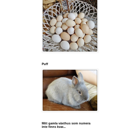
Puff
Mitt gamla växthus som numera
inte finns kvar...