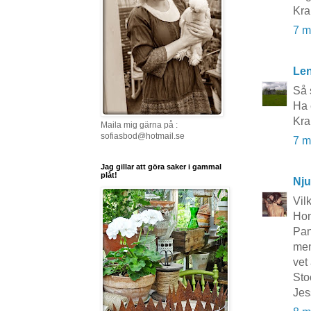
Kra
7 m
Le
Så 
Ha 
Kra
Maila mig gärna på :
sofiasbod@hotmail.se
7 m
Jag gillar att göra saker i gammal
plåt!
Nju
Vil
Hon
Pan
men
vet
Sto
Jes