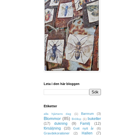
Leta i den här bloggen
Etiketter
Barnrum
(3)
alla hjärtans dag
(1)
Blommor
(85)
buketter
Bröllop
(1)
(17)
dukning
(9)
Familj
(12)
försäljning
(10)
Gott nytt år
(6)
Hallen
(7)
Gravdekorationer
(2)