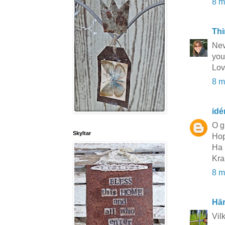
8 m
Thi
Νev
you
Lov
8 m
idé
O gu
Skyltar
Hop
Ha 
Kra
8 m
Här
Vil