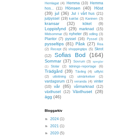
Hemma
(10)
Hemma
Hemlagat
(4)
Hönsen
(40)
Höst
hos...
(11)
(39)
jul
(36)
Jul i vårt hus
(21)
julpyssel
(19)
kakfat
(2)
Kaninen
(3)
kransar
(32)
köket
(9)
Loppisfynd
(29)
marknad
(15)
nyheter
(9)
Midsommar
(5)
odling
(3)
Plantor
(7)
pyssel
(16)
Pyssel
(3)
pysseltips
(81)
Påsk
(27)
Rea
Skrot
(2)
Recept
(5)
shoppingtips
(5)
Sofias Bod
(164)
(12)
Sommar
(37)
Sovrum
(3)
speglar
Stolar
(2)
tidnings-reportage
(6)
(1)
Trädgård
(39)
Tävling
(4)
utflykt
(2)
utlottning
(2)
utmärkelser
(2)
vardagsrum
(17)
vinter
veranda
(4)
vår
(85)
(10)
vårmarknad
(12)
Växthuset
(28)
växthuset
(12)
ägg
(46)
Bloggarkiv
►
2024
(1)
►
2021
(1)
►
2020
(5)