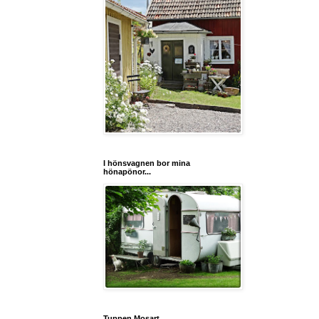
I hönsvagnen bor mina
hönapönor...
Tuppen Mosart