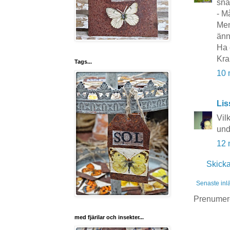
snar
- M
Men
änn
Ha 
Kra
Tags...
10 
Lis
Vil
und
12 
Skick
Senaste inl
Prenumer
med fjärilar och insekter...