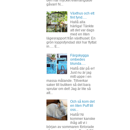
den här mycket efterlängtade
gåvan! N...
Växthus och ett
fint fynd.....
Hallå alla
härliga! Tänkte
att det var dags
med en liten
lägesrapport från växthuset. En
grön loppisfyndad stol har flyttat
in..... E...
Färgskygga
ombedes
blunda.....
Hallå där på er!
Just nu är jag
mitt uppe i en
massa målande. Tillverkar
saker till butiken så det bara
sprutar om det! Jag är lite så
att...
Och så kom det
en liten Puff till
oss...
Hallå! Ni
kommer kanske
ihåg att vi i
början av sommaren förlorade