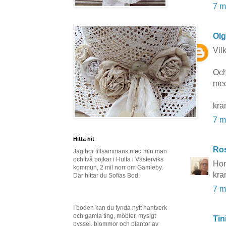
7 m
Ol
Vil
Och
med
kra
7 m
Hitta hit
Ros
Jag bor tillsammans med min man
och två pojkar i Hulta i Västerviks
Hon
kommun, 2 mil norr om Gamleby.
kra
Där hittar du Sofias Bod.
7 m
I boden kan du fynda nytt hantverk
och gamla ting, möbler, mysigt
Tin
pyssel, blommor och plantor av