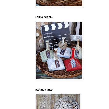
I olika färger...
Härliga hattar!