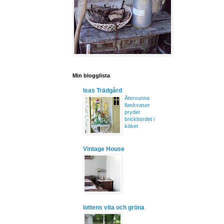
Min blogglista
Isas Trädgård
Återvunna
flaskvaser
pryder
brickbordet i
köket
Vintage House
lottens vita och gröna