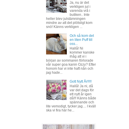
Ja, nu är det
verkligen jul i
varenda vrå i
butiken.. Inte
heller blev julstämningen
mindre av att det plötsligt kom
snö! Känns verkligen ...
Och så kom det
en liten Puff till
oss...
Hallå! Ni
kommer kanske
ihåg att vi i
början av sommaren förlorade
vår super goa kanin Ozzy? Efter
honom har vi inte haft nån och
jag hade...
Gott Nytt År!!!!!
Hallå! Ja ni, då
var det dags för
ett nytt år igen
då!!! Känns både
spännande och
lite vemodigt, tycker jag.... I kväll
ska vi fira här he...