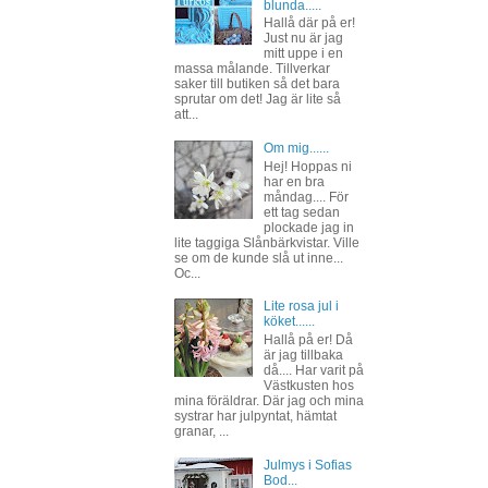
blunda.....
Hallå där på er!
Just nu är jag
mitt uppe i en
massa målande. Tillverkar
saker till butiken så det bara
sprutar om det! Jag är lite så
att...
Om mig......
Hej! Hoppas ni
har en bra
måndag.... För
ett tag sedan
plockade jag in
lite taggiga Slånbärkvistar. Ville
se om de kunde slå ut inne...
Oc...
Lite rosa jul i
köket......
Hallå på er! Då
är jag tillbaka
då.... Har varit på
Västkusten hos
mina föräldrar. Där jag och mina
systrar har julpyntat, hämtat
granar, ...
Julmys i Sofias
Bod...