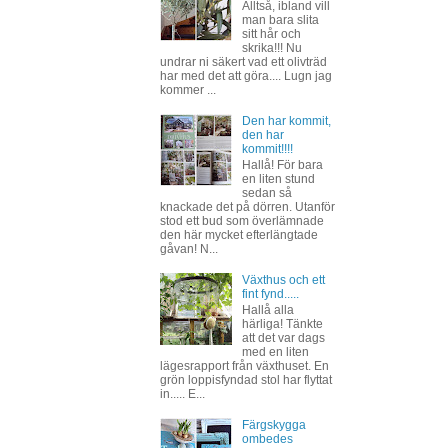
Alltså, ibland vill
man bara slita
sitt hår och
skrika!!! Nu
undrar ni säkert vad ett olivträd
har med det att göra.... Lugn jag
kommer ...
Den har kommit,
den har
kommit!!!!
Hallå! För bara
en liten stund
sedan så
knackade det på dörren. Utanför
stod ett bud som överlämnade
den här mycket efterlängtade
gåvan! N...
Växthus och ett
fint fynd.....
Hallå alla
härliga! Tänkte
att det var dags
med en liten
lägesrapport från växthuset. En
grön loppisfyndad stol har flyttat
in..... E...
Färgskygga
ombedes