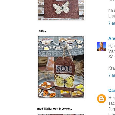
ha d
Lis
7 a
Tags...
Ane
Hjä
Vän
Så 
Kr
7 a
Cam
Hej
Tac
Jag
med fjärilar och insekter...
hihi