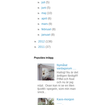
►
juli
(5)
►
juni
(5)
►
maj
(10)
►
april
(6)
►
mars
(9)
►
februari
(8)
►
januari
(8)
►
2012
(138)
►
2011
(37)
Populära inlägg
Nymålat
vardagsrum .....
Hallojj! Nu är det
äntligen färdigt!!!
Piffat och fixat
och nu är jag
nöjd. Ovan kan ni se en liten
tjuvtitt i spegeln, som min man
snick...
Kaos-morgon
.......