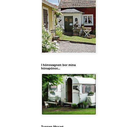
I hönsvagnen bor mina
hönapönor...
Tuppen Mosart