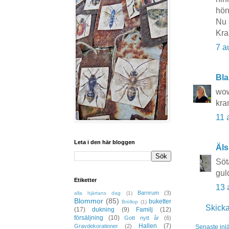
hön
Nu 
Kra
7 a
Bla
wow
kra
11 
Leta i den här bloggen
Äls
Söta
gul
Etiketter
13 
Barnrum
(3)
alla hjärtans dag
(1)
Blommor
(85)
buketter
Bröllop
(1)
Skick
(17)
dukning
(9)
Familj
(12)
försäljning
(10)
Gott nytt år
(6)
Hallen
(7)
Gravdekorationer
(2)
Senaste inl