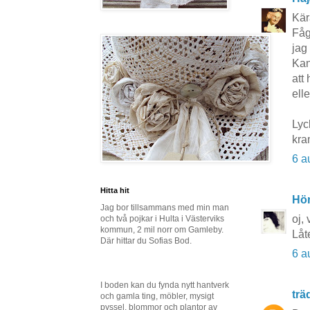
Kär
Fåg
jag
Kan
att
ell
Lyck
kra
6 a
Hitta hit
Hö
Jag bor tillsammans med min man
oj, 
och två pojkar i Hulta i Västerviks
kommun, 2 mil norr om Gamleby.
Låt
Där hittar du Sofias Bod.
6 a
I boden kan du fynda nytt hantverk
tr
och gamla ting, möbler, mysigt
pyssel, blommor och plantor av