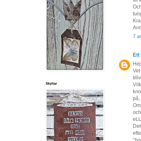
Och
tung
Kra
Ann
7 a
Ett
Hej
Vet
til
Skyltar
Vil
kno
på,
Om 
och
eLL
Det
eft
"bo