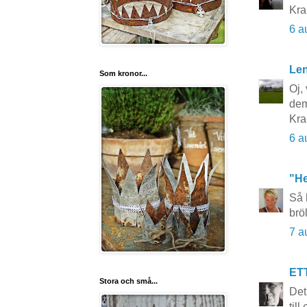
Kra
6 a
Le
Som kronor...
Oj,
de
Kra
6 a
"He
Så 
brö
7 a
ET
Stora och små...
Det
till