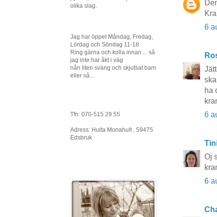
Den
olika slag.
Kra
6 a
Jag har öppet Måndag, Fredag,
Lördag och Söndag 11-18
Ring gärna och kolla innan.... så
Ros
jag inte har åkt i väg
nån liten sväng och skjutsat barn
Jät
eller så...
ska
ha 
kra
6 a
Tfn: 070-515 29 55
Adress: Hulta Monahult , 59475
Edsbruk
Tin
Oj 
kra
6 a
Cha