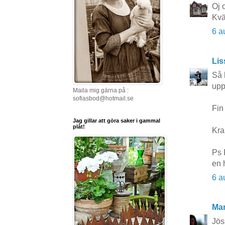
Oj 
Kvä
6 a
Li
Så 
upp
Maila mig gärna på :
sofiasbod@hotmail.se
Fin
Jag gillar att göra saker i gammal
plåt!
Kra
Ps 
en 
6 a
Mar
Jös