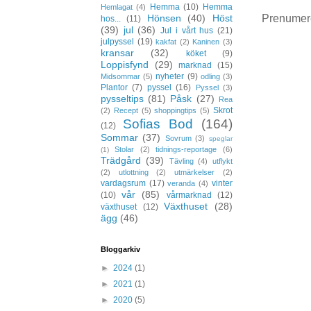
Hemma
(10)
Hemma
Hemlagat
(4)
Prenumer
Hönsen
(40)
Höst
hos...
(11)
(39)
jul
(36)
Jul i vårt hus
(21)
julpyssel
(19)
kakfat
(2)
Kaninen
(3)
kransar
(32)
köket
(9)
Loppisfynd
(29)
marknad
(15)
nyheter
(9)
Midsommar
(5)
odling
(3)
Plantor
(7)
pyssel
(16)
Pyssel
(3)
pysseltips
(81)
Påsk
(27)
Rea
Skrot
(2)
Recept
(5)
shoppingtips
(5)
Sofias Bod
(164)
(12)
Sommar
(37)
Sovrum
(3)
speglar
Stolar
(2)
tidnings-reportage
(6)
(1)
Trädgård
(39)
Tävling
(4)
utflykt
(2)
utlottning
(2)
utmärkelser
(2)
vardagsrum
(17)
vinter
veranda
(4)
vår
(85)
(10)
vårmarknad
(12)
Växthuset
(28)
växthuset
(12)
ägg
(46)
Bloggarkiv
►
2024
(1)
►
2021
(1)
►
2020
(5)