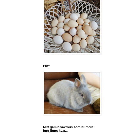
Puff
Mitt gamla växthus som numera
inte finns kvar...