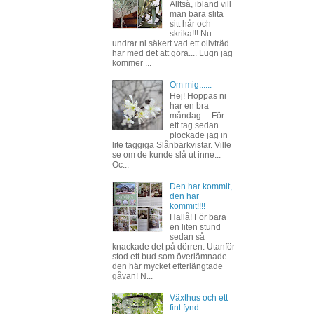
Alltså, ibland vill
man bara slita
sitt hår och
skrika!!! Nu
undrar ni säkert vad ett olivträd
har med det att göra.... Lugn jag
kommer ...
Om mig......
Hej! Hoppas ni
har en bra
måndag.... För
ett tag sedan
plockade jag in
lite taggiga Slånbärkvistar. Ville
se om de kunde slå ut inne...
Oc...
Den har kommit,
den har
kommit!!!!
Hallå! För bara
en liten stund
sedan så
knackade det på dörren. Utanför
stod ett bud som överlämnade
den här mycket efterlängtade
gåvan! N...
Växthus och ett
fint fynd.....