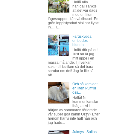
Hallå alla
härliga! Tänkte
att det var dags
med en liten
lägesrapport från växthuset. En
grön loppisfyndad stol har flyttat
in..... E...
Färgskygga
ombedes
blunda.....
Hallå där på er!
Just nu är jag
mitt uppe i en
massa målande. Tillverkar
saker till butiken så det bara
sprutar om det! Jag är lite så
att...
Och så kom det
en liten Puff till
oss...
Hallå! Ni
kommer kanske
ihåg att vi i
början av sommaren förlorade
vår super goa kanin Ozzy? Efter
honom har vi inte haft nån och
jag hade...
Julmys i Sofias