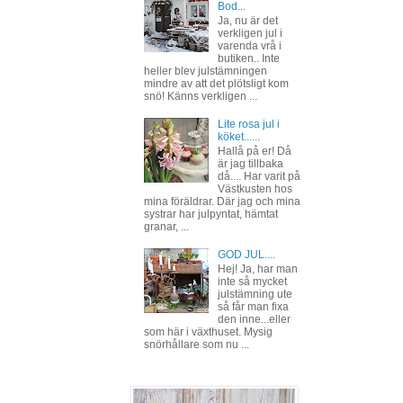
Bod...
Ja, nu är det
verkligen jul i
varenda vrå i
butiken.. Inte
heller blev julstämningen
mindre av att det plötsligt kom
snö! Känns verkligen ...
Lite rosa jul i
köket......
Hallå på er! Då
är jag tillbaka
då.... Har varit på
Västkusten hos
mina föräldrar. Där jag och mina
systrar har julpyntat, hämtat
granar, ...
GOD JUL....
Hej! Ja, har man
inte så mycket
julstämning ute
så får man fixa
den inne...eller
som här i växthuset. Mysig
snörhållare som nu ...