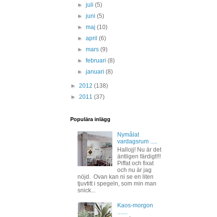
►
juli
(5)
►
juni
(5)
►
maj
(10)
►
april
(6)
►
mars
(9)
►
februari
(8)
►
januari
(8)
►
2012
(138)
►
2011
(37)
Populära inlägg
Nymålat
vardagsrum .....
Hallojj! Nu är det
äntligen färdigt!!!
Piffat och fixat
och nu är jag
nöjd. Ovan kan ni se en liten
tjuvtitt i spegeln, som min man
snick...
Kaos-morgon
.......