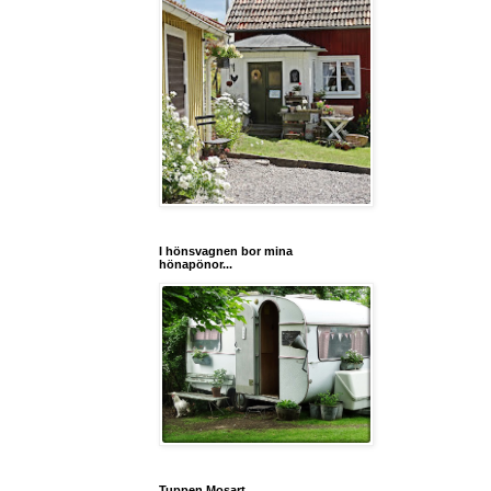
I hönsvagnen bor mina
hönapönor...
Tuppen Mosart