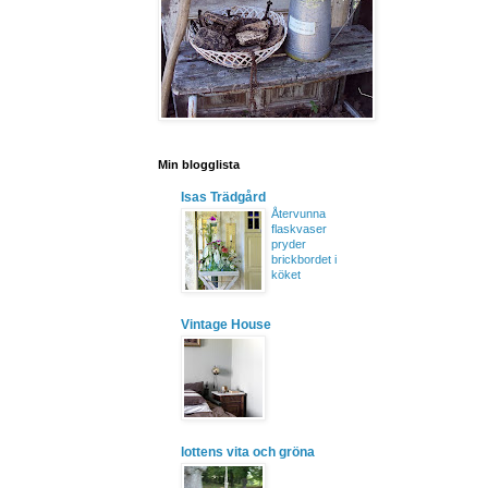
Min blogglista
Isas Trädgård
Återvunna
flaskvaser
pryder
brickbordet i
köket
Vintage House
lottens vita och gröna