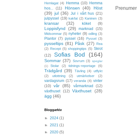
Hemma
(10)
Hemma
Hemlagat
(4)
Prenumer
Hönsen
(40)
Höst
hos...
(11)
(39)
jul
(36)
Jul i vårt hus
(21)
julpyssel
(19)
kakfat
(2)
Kaninen
(3)
kransar
(32)
köket
(9)
Loppisfynd
(29)
marknad
(15)
nyheter
(9)
Midsommar
(5)
odling
(3)
Plantor
(7)
pyssel
(16)
Pyssel
(3)
pysseltips
(81)
Påsk
(27)
Rea
Skrot
(2)
Recept
(5)
shoppingtips
(5)
Sofias Bod
(164)
(12)
Sommar
(37)
Sovrum
(3)
speglar
Stolar
(2)
tidnings-reportage
(6)
(1)
Trädgård
(39)
Tävling
(4)
utflykt
(2)
utlottning
(2)
utmärkelser
(2)
vardagsrum
(17)
vinter
veranda
(4)
vår
(85)
(10)
vårmarknad
(12)
Växthuset
(28)
växthuset
(12)
ägg
(46)
Bloggarkiv
►
2024
(1)
►
2021
(1)
►
2020
(5)