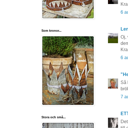
Kra
6 a
Le
Som kronor...
Oj,
de
Kra
6 a
"He
Så 
brö
7 a
ET
Stora och små...
Det
till