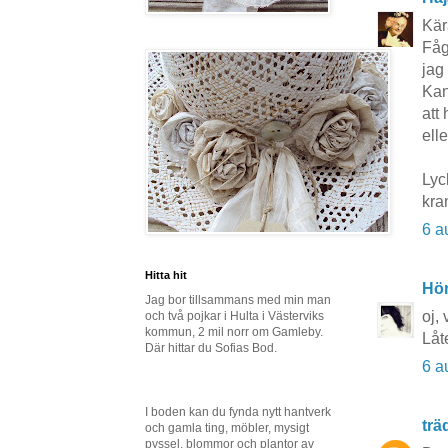
Kär
Fåg
jag
Kan
att
ell
Lyck
kra
6 a
Hitta hit
Hö
Jag bor tillsammans med min man
oj, 
och två pojkar i Hulta i Västerviks
kommun, 2 mil norr om Gamleby.
Låt
Där hittar du Sofias Bod.
6 a
I boden kan du fynda nytt hantverk
tr
och gamla ting, möbler, mysigt
pyssel, blommor och plantor av