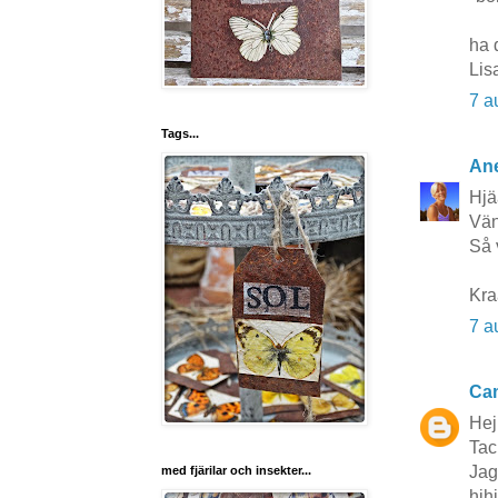
ha d
Lis
7 a
Tags...
Ane
Hjä
Vän
Så 
Kr
7 a
Cam
Hej
Tac
Jag
med fjärilar och insekter...
hihi