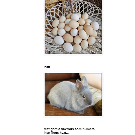
Puff
Mitt gamla växthus som numera
inte finns kvar...