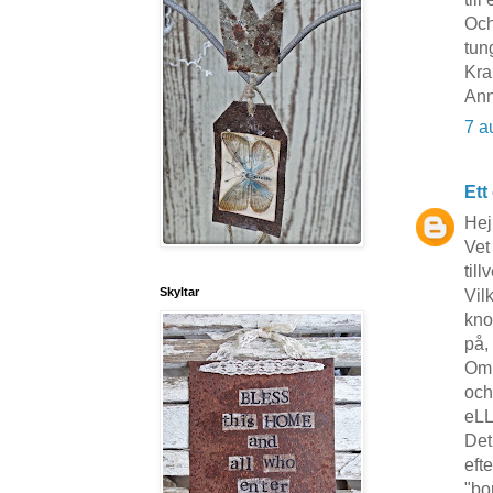
Och
tung
Kra
Ann
7 a
Ett
Hej
Vet
til
Skyltar
Vil
kno
på,
Om 
och
eLL
Det
eft
"bo