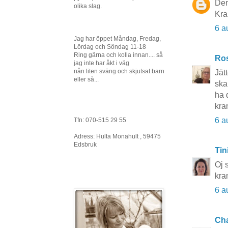
Den
olika slag.
Kra
6 a
Jag har öppet Måndag, Fredag,
Lördag och Söndag 11-18
Ring gärna och kolla innan.... så
Ros
jag inte har åkt i väg
nån liten sväng och skjutsat barn
Jät
eller så...
ska
ha 
kra
6 a
Tfn: 070-515 29 55
Adress: Hulta Monahult , 59475
Edsbruk
Tin
Oj 
kra
6 a
Cha