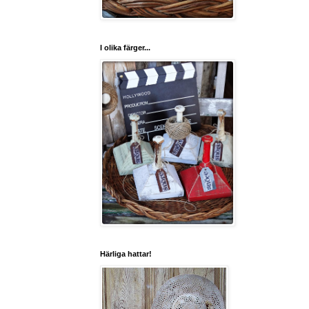
I olika färger...
Härliga hattar!