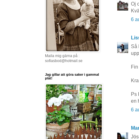
Oj 
Kvä
6 a
Li
Så 
upp
Maila mig gärna på :
sofiasbod@hotmail.se
Fin
Jag gillar att göra saker i gammal
plåt!
Kra
Ps 
en 
6 a
Mar
Jös