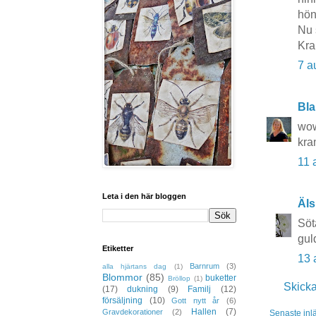
hön
Nu 
Kra
7 a
Bla
wow
kra
11 
Leta i den här bloggen
Äls
Söta
gul
Etiketter
13 
Barnrum
(3)
alla hjärtans dag
(1)
Blommor
(85)
buketter
Bröllop
(1)
Skick
(17)
dukning
(9)
Familj
(12)
försäljning
(10)
Gott nytt år
(6)
Hallen
(7)
Gravdekorationer
(2)
Senaste inl