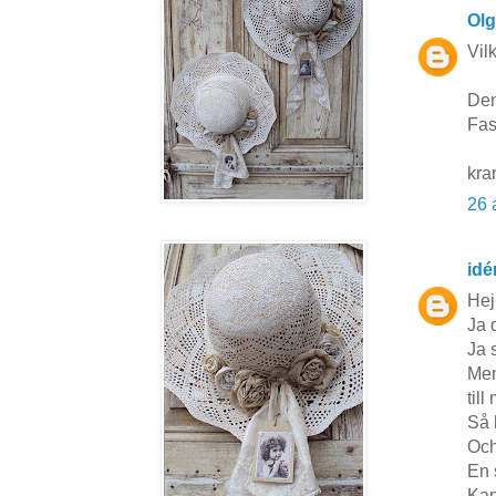
Ol
Vil
Den
Fas
kr
26 
idé
Hej
Ja 
Ja s
Men
till
Så h
Och
En 
Kan