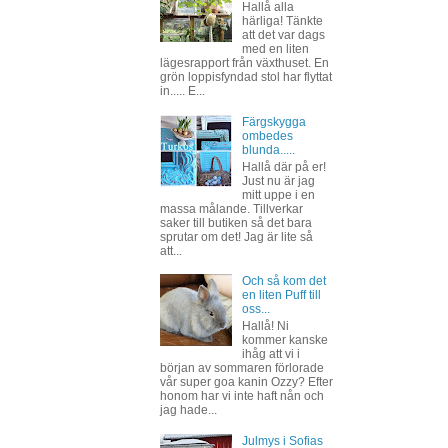
Hallå alla
härliga! Tänkte
att det var dags
med en liten
lägesrapport från växthuset. En
grön loppisfyndad stol har flyttat
in..... E...
Färgskygga
ombedes
blunda.....
Hallå där på er!
Just nu är jag
mitt uppe i en
massa målande. Tillverkar
saker till butiken så det bara
sprutar om det! Jag är lite så
att...
Och så kom det
en liten Puff till
oss...
Hallå! Ni
kommer kanske
ihåg att vi i
början av sommaren förlorade
vår super goa kanin Ozzy? Efter
honom har vi inte haft nån och
jag hade...
Julmys i Sofias