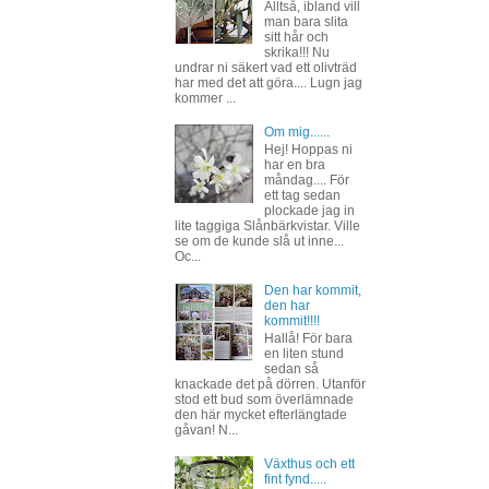
Alltså, ibland vill
man bara slita
sitt hår och
skrika!!! Nu
undrar ni säkert vad ett olivträd
har med det att göra.... Lugn jag
kommer ...
Om mig......
Hej! Hoppas ni
har en bra
måndag.... För
ett tag sedan
plockade jag in
lite taggiga Slånbärkvistar. Ville
se om de kunde slå ut inne...
Oc...
Den har kommit,
den har
kommit!!!!
Hallå! För bara
en liten stund
sedan så
knackade det på dörren. Utanför
stod ett bud som överlämnade
den här mycket efterlängtade
gåvan! N...
Växthus och ett
fint fynd.....