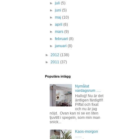
►
juli
(5)
►
juni
(5)
►
maj
(10)
►
april
(6)
►
mars
(9)
►
februari
(8)
►
januari
(8)
►
2012
(138)
►
2011
(37)
Populära inlägg
Nymålat
vardagsrum .....
Hallojj! Nu är det
äntligen färdigt!!!
Piffat och fixat
och nu är jag
nöjd. Ovan kan ni se en liten
tjuvtitt i spegeln, som min man
snick...
Kaos-morgon
.......