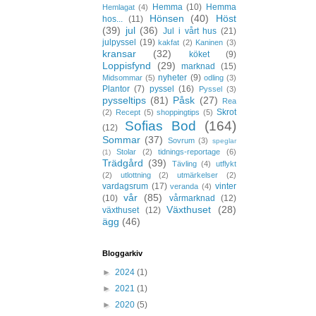
Hemma
(10)
Hemma
Hemlagat
(4)
Hönsen
(40)
Höst
hos...
(11)
(39)
jul
(36)
Jul i vårt hus
(21)
julpyssel
(19)
kakfat
(2)
Kaninen
(3)
kransar
(32)
köket
(9)
Loppisfynd
(29)
marknad
(15)
nyheter
(9)
Midsommar
(5)
odling
(3)
Plantor
(7)
pyssel
(16)
Pyssel
(3)
pysseltips
(81)
Påsk
(27)
Rea
Skrot
(2)
Recept
(5)
shoppingtips
(5)
Sofias Bod
(164)
(12)
Sommar
(37)
Sovrum
(3)
speglar
Stolar
(2)
tidnings-reportage
(6)
(1)
Trädgård
(39)
Tävling
(4)
utflykt
(2)
utlottning
(2)
utmärkelser
(2)
vardagsrum
(17)
vinter
veranda
(4)
vår
(85)
(10)
vårmarknad
(12)
Växthuset
(28)
växthuset
(12)
ägg
(46)
Bloggarkiv
►
2024
(1)
►
2021
(1)
►
2020
(5)