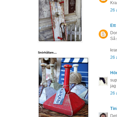
Kra
26 
Ett
Dom
Så g
kra
Snörhållare....
26 
Hö
sup
jag 
26 
Tin
Det