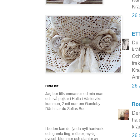
Kra
26 
ET
Du 
kräf
Och
frak
Kra
Ann
26 
Hitta hit
Jag bor tillsammans med min man
och två pojkar i Hulta i Västerviks
kommun, 2 mil norr om Gamleby.
Ros
Där hittar du Sofias Bod.
Den
ha 
kra
I boden kan du fynda nytt hantverk
och gamla ting, möbler, mysigt
26 
pyssel, blommor och plantor av