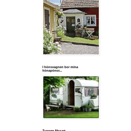
I hönsvagnen bor mina
hönapönor...
Tuppen Mosart