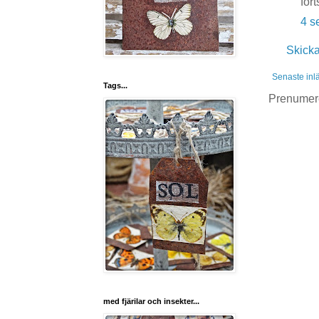
for
4 s
Skick
Senaste inl
Tags...
Prenumer
med fjärilar och insekter...