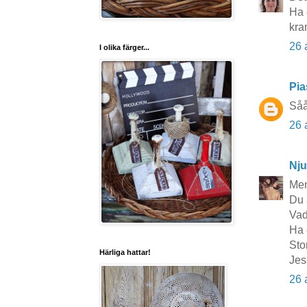
Ha 
kra
26 
I olika färger...
Pia
Såå
26 
Nju
Men
Du 
Vad
Ha 
Sto
Härliga hattar!
Jes
26 