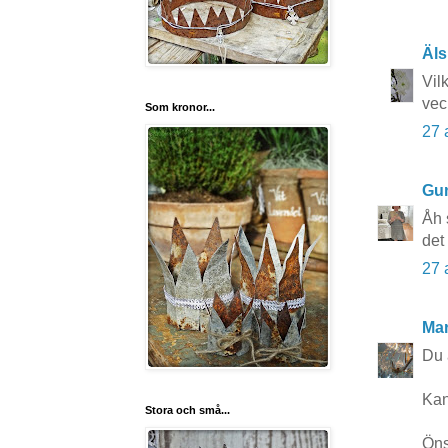
Äls
Vil
vec
Som kronor...
27 
Gun
Åh 
det
27 
Mar
Du ä
Kan
Stora och små...
Öns