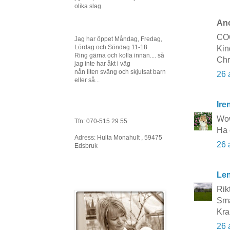
olika slag.
Ano
CO
Jag har öppet Måndag, Fredag,
Lördag och Söndag 11-18
Kin
Ring gärna och kolla innan.... så
Chr
jag inte har åkt i väg
nån liten sväng och skjutsat barn
26 
eller så...
Ire
Wow
Tfn: 070-515 29 55
Ha 
Adress: Hulta Monahult , 59475
26 
Edsbruk
Le
Rikt
Sma
Kra
26 