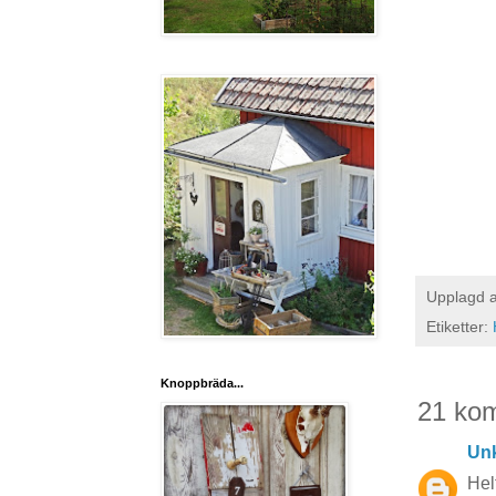
Upplagd 
Etiketter:
Knoppbräda...
21 ko
Un
Hel