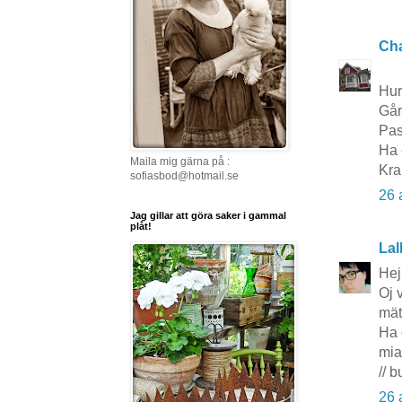
Cha
Hur
Går
Pas
Ha 
Maila mig gärna på :
Kra
sofiasbod@hotmail.se
26 
Jag gillar att göra saker i gammal
plåt!
Lal
Hej
Oj 
mät
Ha 
mia
// 
26 