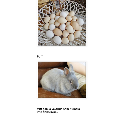
Puff
Mitt gamla växthus som numera
inte finns kvar...