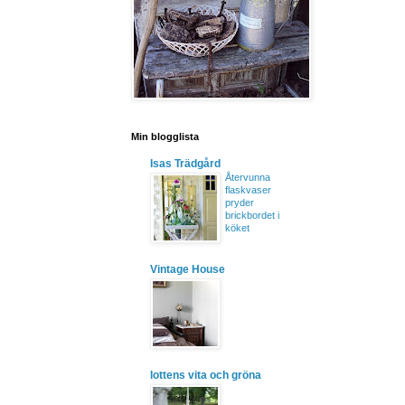
Min blogglista
Isas Trädgård
Återvunna
flaskvaser
pryder
brickbordet i
köket
Vintage House
lottens vita och gröna