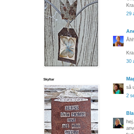
Kra
29 
Ane
Åhh
Kra
30 
Ma
Skyltar
så u
2 s
Bla
hej.
anv