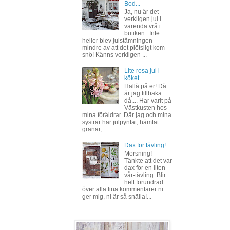
Bod...
Ja, nu är det
verkligen jul i
varenda vrå i
butiken.. Inte
heller blev julstämningen
mindre av att det plötsligt kom
snö! Känns verkligen ...
Lite rosa jul i
köket......
Hallå på er! Då
är jag tillbaka
då.... Har varit på
Västkusten hos
mina föräldrar. Där jag och mina
systrar har julpyntat, hämtat
granar, ...
Dax för tävling!
Morsning!
Tänkte att det var
dax för en liten
vår-tävling. Blir
helt förundrad
över alla fina kommentarer ni
ger mig, ni är så snälla!...