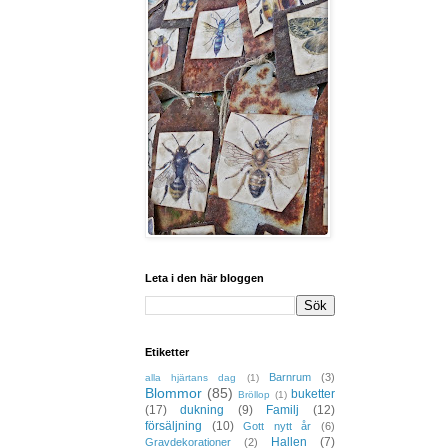
Leta i den här bloggen
Etiketter
Barnrum
(3)
alla hjärtans dag
(1)
Blommor
(85)
buketter
Bröllop
(1)
(17)
dukning
(9)
Familj
(12)
försäljning
(10)
Gott nytt år
(6)
Hallen
(7)
Gravdekorationer
(2)