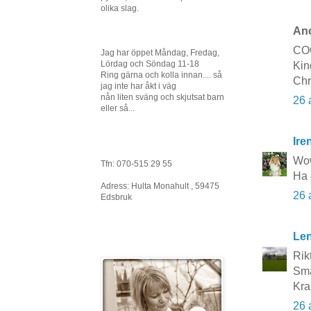
olika slag.
Ano
CO
Jag har öppet Måndag, Fredag,
Lördag och Söndag 11-18
Kin
Ring gärna och kolla innan.... så
Chr
jag inte har åkt i väg
nån liten sväng och skjutsat barn
26 
eller så...
Ire
Wow
Tfn: 070-515 29 55
Ha 
Adress: Hulta Monahult , 59475
26 
Edsbruk
Le
Rikt
Sma
Kra
26 