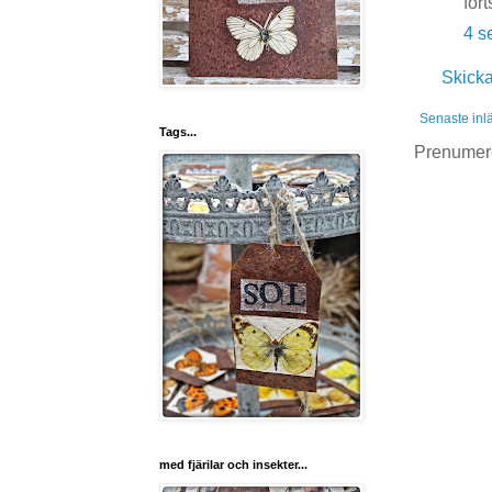
for
4 s
Skick
Senaste inl
Tags...
Prenumer
med fjärilar och insekter...