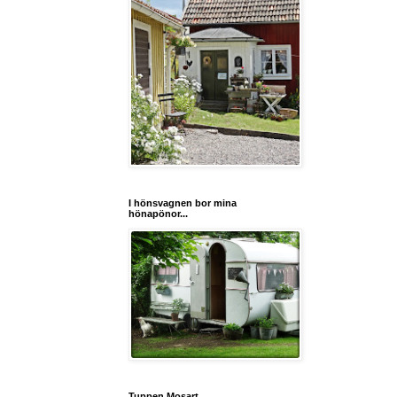
I hönsvagnen bor mina
hönapönor...
Tuppen Mosart