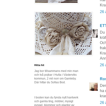
Kra
26 
ET
Du 
kräf
Och
frak
Kra
Ann
26 
Hitta hit
Jag bor tillsammans med min man
och två pojkar i Hulta i Västerviks
kommun, 2 mil norr om Gamleby.
Ros
Där hittar du Sofias Bod.
Den
ha 
kra
I boden kan du fynda nytt hantverk
och gamla ting, möbler, mysigt
26 
pyssel, blommor och plantor av