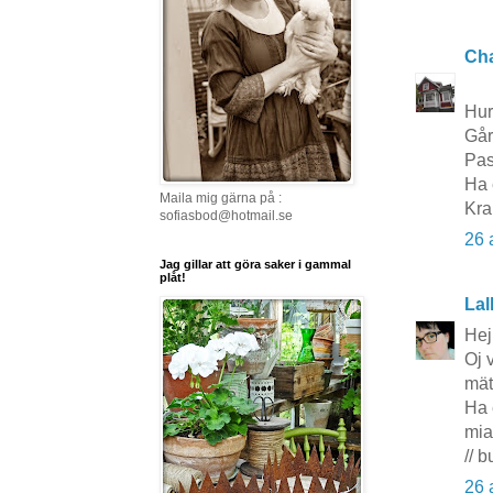
Cha
Hur
Går
Pas
Ha 
Maila mig gärna på :
Kra
sofiasbod@hotmail.se
26 
Jag gillar att göra saker i gammal
plåt!
Lal
Hej
Oj 
mät
Ha 
mia
// 
26 