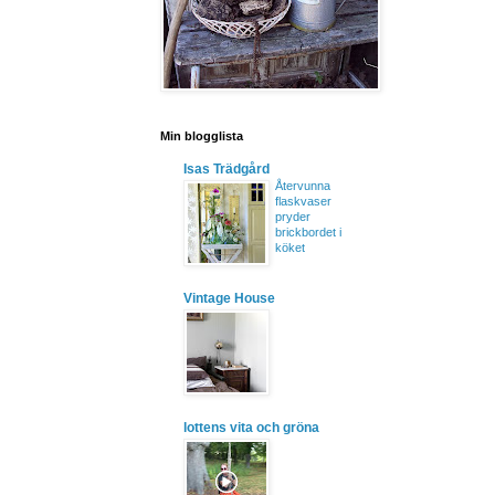
Min blogglista
Isas Trädgård
Återvunna
flaskvaser
pryder
brickbordet i
köket
Vintage House
lottens vita och gröna