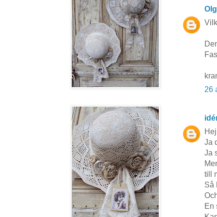
Ol
Vil
Den
Fas
kr
26 
idé
Hej
Ja 
Ja s
Men
till
Så h
Och
En 
Kan