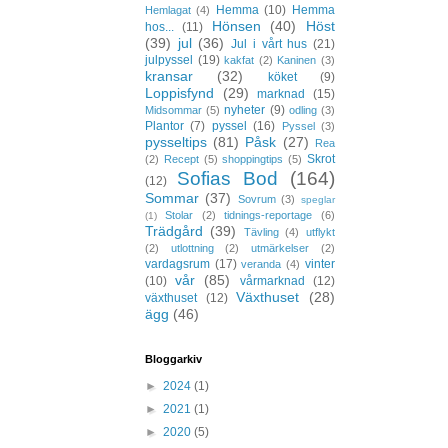
Hemma
(10)
Hemma
Hemlagat
(4)
Hönsen
(40)
Höst
hos...
(11)
(39)
jul
(36)
Jul i vårt hus
(21)
julpyssel
(19)
kakfat
(2)
Kaninen
(3)
kransar
(32)
köket
(9)
Loppisfynd
(29)
marknad
(15)
nyheter
(9)
Midsommar
(5)
odling
(3)
Plantor
(7)
pyssel
(16)
Pyssel
(3)
pysseltips
(81)
Påsk
(27)
Rea
Skrot
(2)
Recept
(5)
shoppingtips
(5)
Sofias Bod
(164)
(12)
Sommar
(37)
Sovrum
(3)
speglar
Stolar
(2)
tidnings-reportage
(6)
(1)
Trädgård
(39)
Tävling
(4)
utflykt
(2)
utlottning
(2)
utmärkelser
(2)
vardagsrum
(17)
vinter
veranda
(4)
vår
(85)
(10)
vårmarknad
(12)
Växthuset
(28)
växthuset
(12)
ägg
(46)
Bloggarkiv
►
2024
(1)
►
2021
(1)
►
2020
(5)