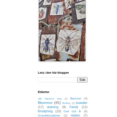
Leta i den här bloggen
Etiketter
Barnrum
(3)
alla hjärtans dag
(1)
Blommor
(85)
buketter
Bröllop
(1)
(17)
dukning
(9)
Familj
(12)
försäljning
(10)
Gott nytt år
(6)
Hallen
(7)
Gravdekorationer
(2)