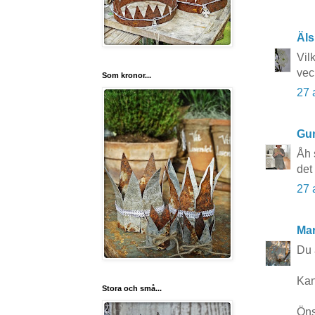
Äls
Vil
vec
Som kronor...
27 
Gun
Åh 
det
27 
Mar
Du ä
Kan
Stora och små...
Öns