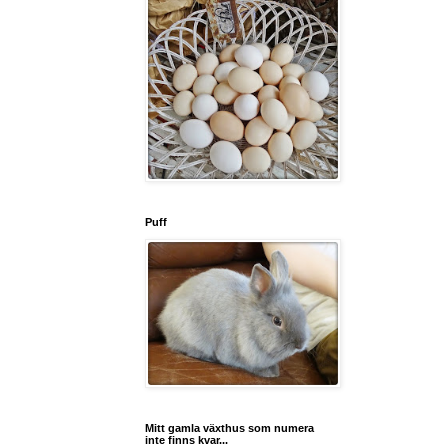
Puff
Mitt gamla växthus som numera
inte finns kvar...