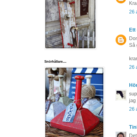
Kra
26 
Ett
Dom
Så g
kra
Snörhållare....
26 
Hö
sup
jag 
26 
Tin
Det