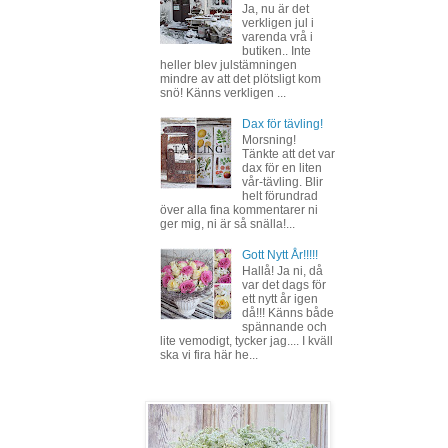
Ja, nu är det
verkligen jul i
varenda vrå i
butiken.. Inte
heller blev julstämningen
mindre av att det plötsligt kom
snö! Känns verkligen ...
Dax för tävling!
Morsning!
Tänkte att det var
dax för en liten
vår-tävling. Blir
helt förundrad
över alla fina kommentarer ni
ger mig, ni är så snälla!...
Gott Nytt År!!!!!
Hallå! Ja ni, då
var det dags för
ett nytt år igen
då!!! Känns både
spännande och
lite vemodigt, tycker jag.... I kväll
ska vi fira här he...