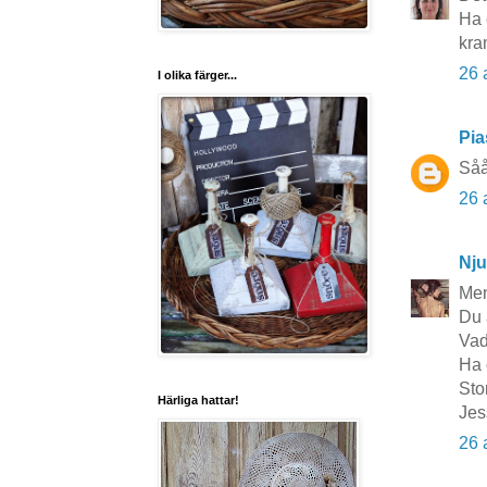
Ha 
kra
26 
I olika färger...
Pia
Såå
26 
Nju
Men
Du 
Vad
Ha 
Sto
Härliga hattar!
Jes
26 