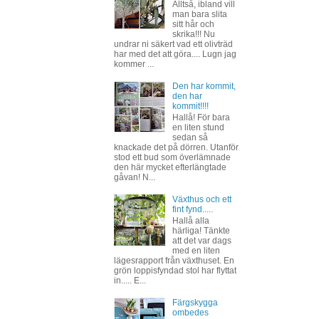
Alltså, ibland vill
man bara slita
sitt hår och
skrika!!! Nu
undrar ni säkert vad ett olivträd
har med det att göra.... Lugn jag
kommer ...
Den har kommit,
den har
kommit!!!!
Hallå! För bara
en liten stund
sedan så
knackade det på dörren. Utanför
stod ett bud som överlämnade
den här mycket efterlängtade
gåvan! N...
Växthus och ett
fint fynd.....
Hallå alla
härliga! Tänkte
att det var dags
med en liten
lägesrapport från växthuset. En
grön loppisfyndad stol har flyttat
in..... E...
Färgskygga
ombedes