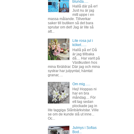
blunda.....
Hallå där på er!
Just nu är jag
mitt uppe i en
massa målande. Tillverkar
saker till butiken så det bara
sprutar om det! Jag är lite så
att...
Lite rosa jul i
köket......
Hallå på er! Då
är jag tillbaka
då.... Har varit på
Västkusten hos
mina föräldrar. Där jag och mina
systrar har julpyntat, hämtat
granar, ...
Om mig......
Hej! Hoppas ni
har en bra
måndag.... För
ett tag sedan
plockade jag in
lite taggiga Slånbärkvistar. Ville
se om de kunde slå ut inne...
Oc...
Julmys i Sofias
Bod...