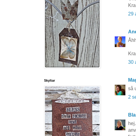
Kra
29 
Ane
Åhh
Kra
30 
Ma
Skyltar
så u
2 s
Bla
hej.
anv