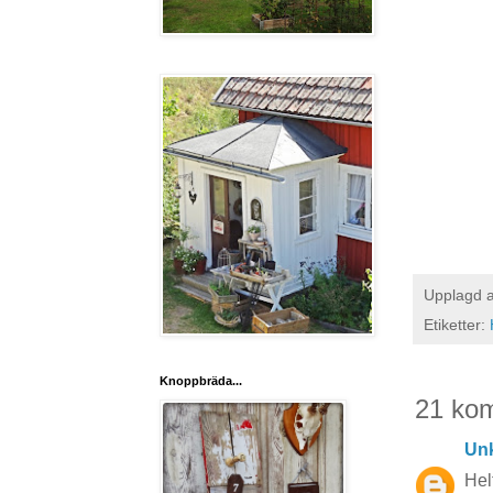
Upplagd 
Etiketter:
Knoppbräda...
21 ko
Un
Hel