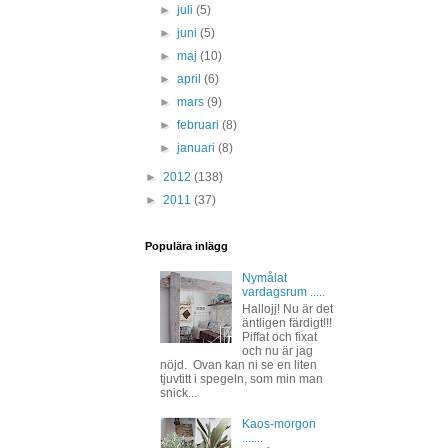
►
juli
(5)
►
juni
(5)
►
maj
(10)
►
april
(6)
►
mars
(9)
►
februari
(8)
►
januari
(8)
►
2012
(138)
►
2011
(37)
Populära inlägg
Nymålat
vardagsrum .....
Hallojj! Nu är det
äntligen färdigt!!!
Piffat och fixat
och nu är jag
nöjd. Ovan kan ni se en liten
tjuvtitt i spegeln, som min man
snick...
Kaos-morgon
.......