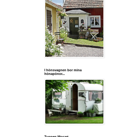
I hönsvagnen bor mina
hönapönor...
Tuppen Mosart