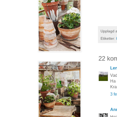
Upplagd 
Etiketter:
22 ko
Le
Vad
Ha 
Kra
3 f
An
Hej