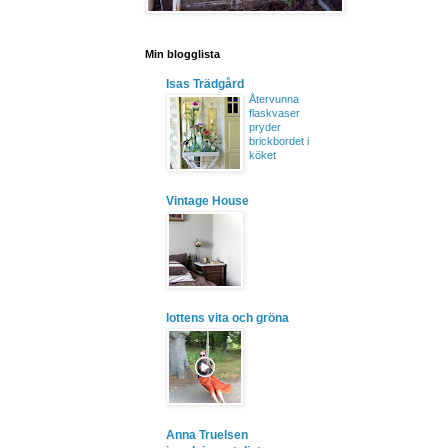
Min blogglista
Isas Trädgård
Återvunna
flaskvaser
pryder
brickbordet i
köket
Vintage House
lottens vita och gröna
Anna Truelsen