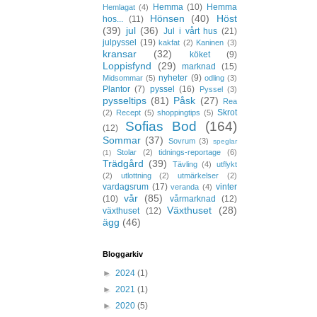
Hemma
(10)
Hemma
Hemlagat
(4)
Hönsen
(40)
Höst
hos...
(11)
(39)
jul
(36)
Jul i vårt hus
(21)
julpyssel
(19)
kakfat
(2)
Kaninen
(3)
kransar
(32)
köket
(9)
Loppisfynd
(29)
marknad
(15)
nyheter
(9)
Midsommar
(5)
odling
(3)
Plantor
(7)
pyssel
(16)
Pyssel
(3)
pysseltips
(81)
Påsk
(27)
Rea
Skrot
(2)
Recept
(5)
shoppingtips
(5)
Sofias Bod
(164)
(12)
Sommar
(37)
Sovrum
(3)
speglar
Stolar
(2)
tidnings-reportage
(6)
(1)
Trädgård
(39)
Tävling
(4)
utflykt
(2)
utlottning
(2)
utmärkelser
(2)
vardagsrum
(17)
vinter
veranda
(4)
vår
(85)
(10)
vårmarknad
(12)
Växthuset
(28)
växthuset
(12)
ägg
(46)
Bloggarkiv
►
2024
(1)
►
2021
(1)
►
2020
(5)