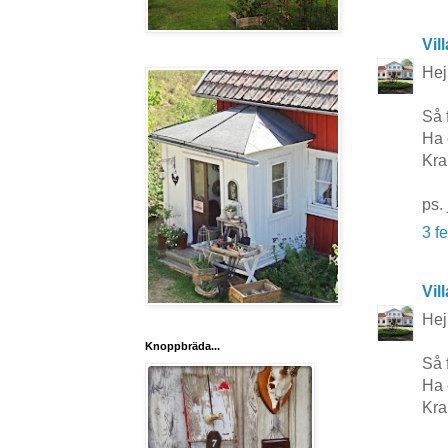
Vil
Hej
Så f
Ha 
Kr
ps.
3 f
Vil
Hej
Knoppbräda...
Så f
Ha 
Kr