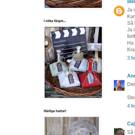
idé
Ja n
Kan
I olika färger...
Så 
Ja 
for
Ha 
Kra
3 f
Ane
Det
Sto
4 f
Härliga hattar!
Caj
Så 