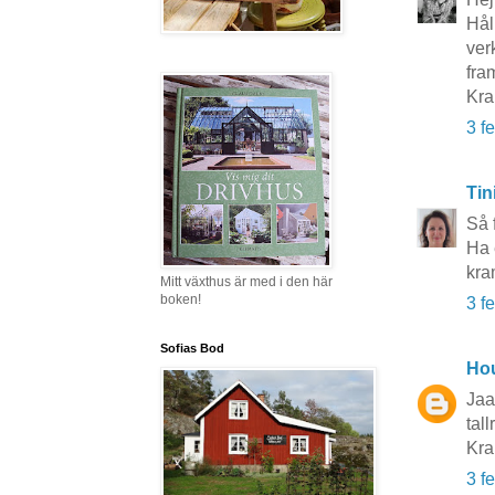
Hål
ver
fra
Kr
3 f
Tin
Så 
Ha 
kra
Mitt växthus är med i den här
boken!
3 f
Sofias Bod
Hou
Jaa
tall
Kra
3 f