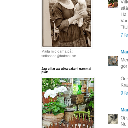
Vil
såå
Ha 
Var
Titti
7 f
Mar
Maila mig gärna på :
sofiasbod@hotmail.se
Men
gör
Jag gillar att göra saker i gammal
plåt!
Öns
Kra
9 f
Mar
Oj s
Nu 