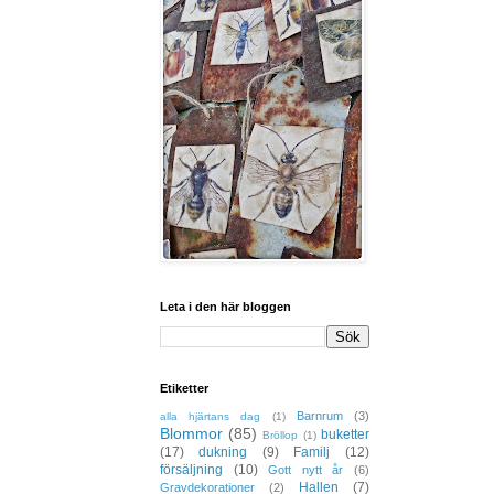
Leta i den här bloggen
Etiketter
Barnrum
(3)
alla hjärtans dag
(1)
Blommor
(85)
buketter
Bröllop
(1)
(17)
dukning
(9)
Familj
(12)
försäljning
(10)
Gott nytt år
(6)
Hallen
(7)
Gravdekorationer
(2)