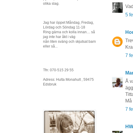
olika slag.
Vad
5 f
Jag har öppet Måndag, Fredag,
Lördag och Söndag 11-18
Hou
Ring gärna och kolla innan.... så
jag inte har åkt i väg
Trev
nån liten sväng och skjutsat barn
eller så...
Kra
7 f
Tfn: 070-515 29 55
Ma
Adress: Hulta Monahult , 59475
Å va
Edsbruk
ägg
Titt
Må 
7 f
HW