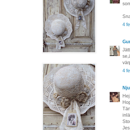
som
Sna
4 f
Gun
Jät
se,
vär
4 f
Nju
Hej
Hop
Tänk
inl
Stor
Jes