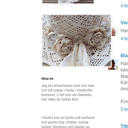
4 f
Vio
Här
4 f
Bla
Här
kän
Ida
Hitta hit
Kan
Jag bor tillsammans med min man
öns
och två pojkar i Hulta i Västerviks
kommun, 2 mil norr om Gamleby.
Där hittar du Sofias Bod.
Kra
5 f
I boden kan du fynda nytt hantverk
och gamla ting, möbler, mysigt
Titt
pyssel, blommor och plantor av