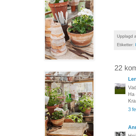
Upplagd 
Etiketter:
22 ko
Le
Vad
Ha 
Kra
3 f
An
Hej