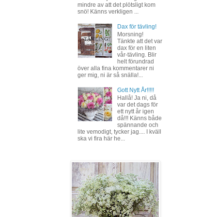
mindre av att det plötsligt kom
snö! Känns verkligen ...
Dax för tävling!
Morsning!
Tänkte att det var
dax för en liten
vår-tävling. Blir
helt förundrad
över alla fina kommentarer ni
ger mig, ni är så snälla!...
Gott Nytt År!!!!!
Hallå! Ja ni, då
var det dags för
ett nytt år igen
då!!! Känns både
spännande och
lite vemodigt, tycker jag.... I kväll
ska vi fira här he...