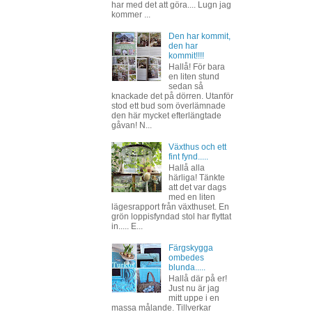
har med det att göra.... Lugn jag
kommer ...
Den har kommit,
den har
kommit!!!!
Hallå! För bara
en liten stund
sedan så
knackade det på dörren. Utanför
stod ett bud som överlämnade
den här mycket efterlängtade
gåvan! N...
Växthus och ett
fint fynd.....
Hallå alla
härliga! Tänkte
att det var dags
med en liten
lägesrapport från växthuset. En
grön loppisfyndad stol har flyttat
in..... E...
Färgskygga
ombedes
blunda.....
Hallå där på er!
Just nu är jag
mitt uppe i en
massa målande. Tillverkar