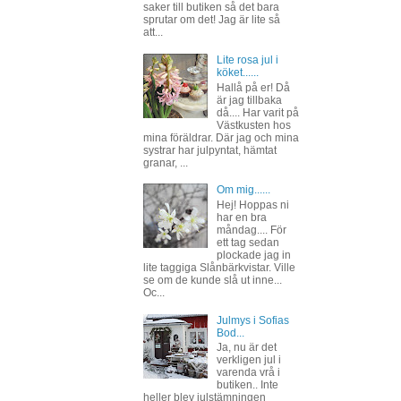
saker till butiken så det bara
sprutar om det! Jag är lite så
att...
Lite rosa jul i
köket......
Hallå på er! Då
är jag tillbaka
då.... Har varit på
Västkusten hos
mina föräldrar. Där jag och mina
systrar har julpyntat, hämtat
granar, ...
Om mig......
Hej! Hoppas ni
har en bra
måndag.... För
ett tag sedan
plockade jag in
lite taggiga Slånbärkvistar. Ville
se om de kunde slå ut inne...
Oc...
Julmys i Sofias
Bod...
Ja, nu är det
verkligen jul i
varenda vrå i
butiken.. Inte
heller blev julstämningen