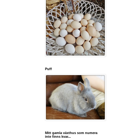
Puff
Mitt gamla växthus som numera
inte finns kvar...