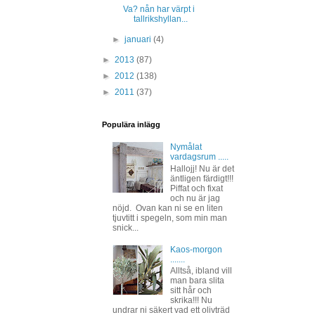
Va? nån har värpt i
tallrikshyllan...
►
januari
(4)
►
2013
(87)
►
2012
(138)
►
2011
(37)
Populära inlägg
Nymålat
vardagsrum .....
Hallojj! Nu är det
äntligen färdigt!!!
Piffat och fixat
och nu är jag
nöjd. Ovan kan ni se en liten
tjuvtitt i spegeln, som min man
snick...
Kaos-morgon
.......
Alltså, ibland vill
man bara slita
sitt hår och
skrika!!! Nu
undrar ni säkert vad ett olivträd