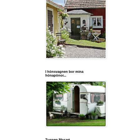
I hönsvagnen bor mina
hönapönor...
Tuppen Mosart