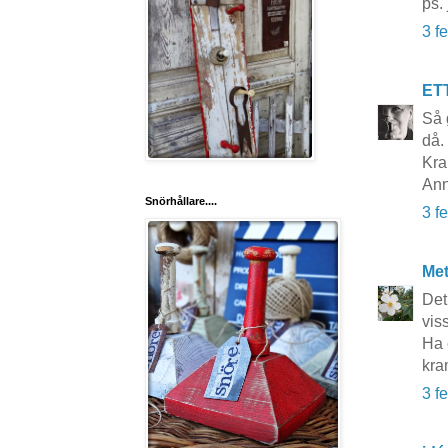
ps.
3 f
ET
Så 
då.
Kra
Ann
Snörhållare....
3 f
Me
Det
viss
Ha 
kra
3 f