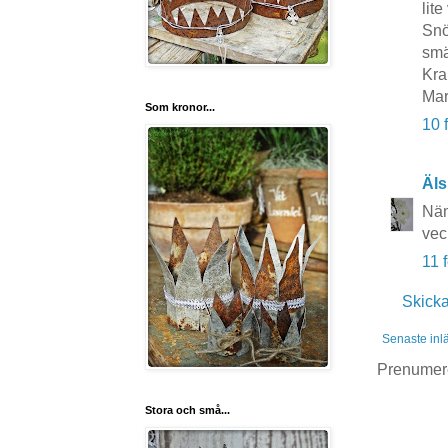
lit
Snö
smä
Kr
Mar
Som kronor...
10 
Äls
Näm
vec
11 
Skick
Senaste inl
Prenumer
Stora och små...