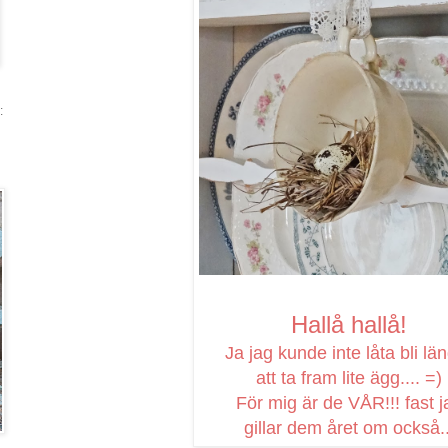
:
Hallå hallå!
Ja jag kunde inte låta bli lä
att ta fram lite ägg.... =)
För mig är de VÅR!!! fast j
gillar dem året om också..