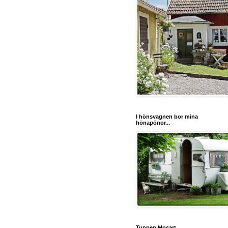
I hönsvagnen bor mina
hönapönor...
Tuppen Mosart