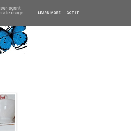
 user-agent
nerate usage
LEARN MORE
GOT IT