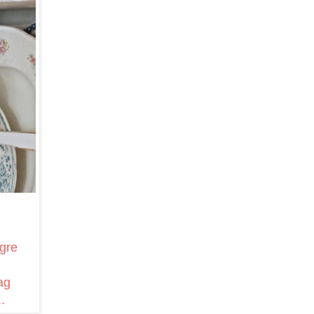
ngre
ag
.