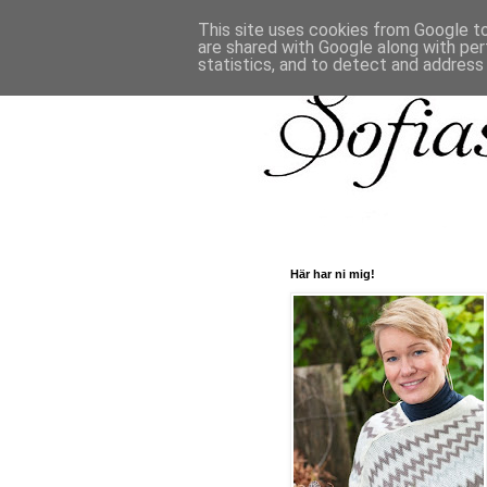
This site uses cookies from Google to 
are shared with Google along with per
statistics, and to detect and address
Här har ni mig!