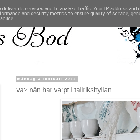
deliver its services and to analyze traffic. Your IP address and
formance and security metrics to ensure quality of service, ge
 abuse.
måndag 3 februari 2014
Va? nån har värpt i tallrikshyllan...