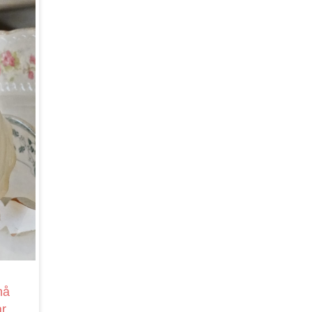
må
ar