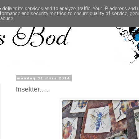
deliver its services and to analyze traffic. Your IP address and
formance and security metrics to ensure quality of service, ge
 abuse.
måndag 31 mars 2014
Insekter.....