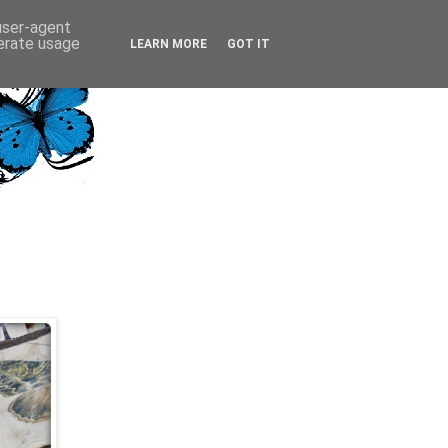
 user-agent
nerate usage
LEARN MORE
GOT IT