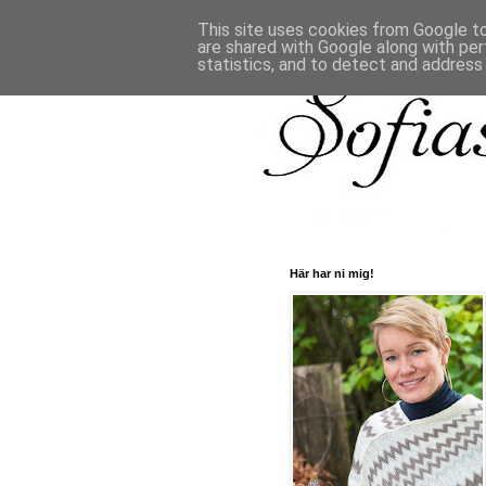
This site uses cookies from Google to 
are shared with Google along with per
statistics, and to detect and address
Här har ni mig!