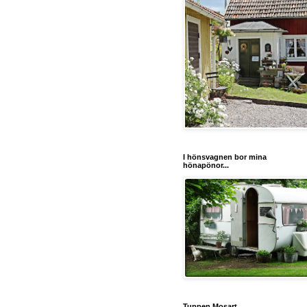
I hönsvagnen bor mina
hönapönor...
Tuppen Mosart