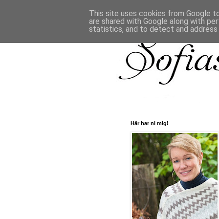
This site uses cookies from Google to 
are shared with Google along with per
statistics, and to detect and address
Här har ni mig!