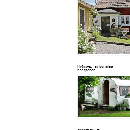
I hönsvagnen bor mina
hönapönor...
Tuppen Mosart