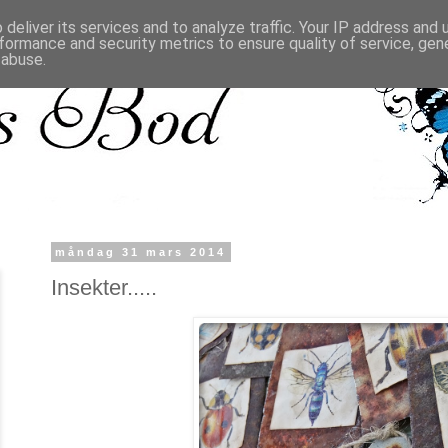
deliver its services and to analyze traffic. Your IP address and
formance and security metrics to ensure quality of service, ge
 abuse.
måndag 31 mars 2014
Insekter.....