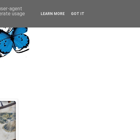
 user-agent
nerate usage
LEARN MORE
GOT IT