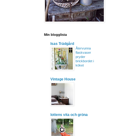
Min blogglista
Isas Trädgård
Återvunna
flaskvaser
pryder
brickbordet i
köket
Vintage House
lottens vita och gröna