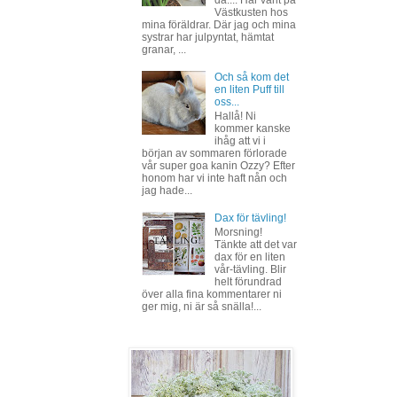
Västkusten hos
mina föräldrar. Där jag och mina
systrar har julpyntat, hämtat
granar, ...
Och så kom det
en liten Puff till
oss...
Hallå! Ni
kommer kanske
ihåg att vi i
början av sommaren förlorade
vår super goa kanin Ozzy? Efter
honom har vi inte haft nån och
jag hade...
Dax för tävling!
Morsning!
Tänkte att det var
dax för en liten
vår-tävling. Blir
helt förundrad
över alla fina kommentarer ni
ger mig, ni är så snälla!...