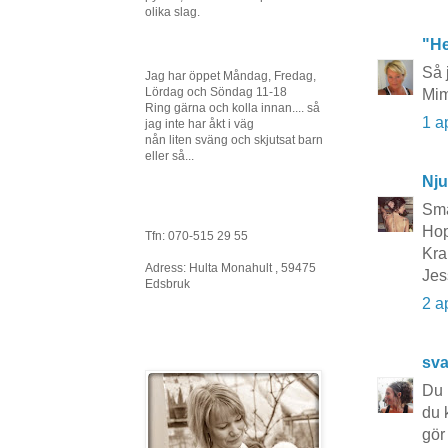
olika slag.
"He
Så 
Jag har öppet Måndag, Fredag,
Lördag och Söndag 11-18
Mi
Ring gärna och kolla innan.... så
1 a
jag inte har åkt i väg
nån liten sväng och skjutsat barn
eller så...
Nju
Små
Hop
Tfn: 070-515 29 55
Kra
Adress: Hulta Monahult , 59475
Jes
Edsbruk
2 a
sva
Du h
du 
gör 