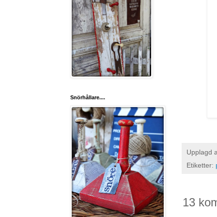
Snörhållare....
Upplagd 
Etiketter:
13 ko