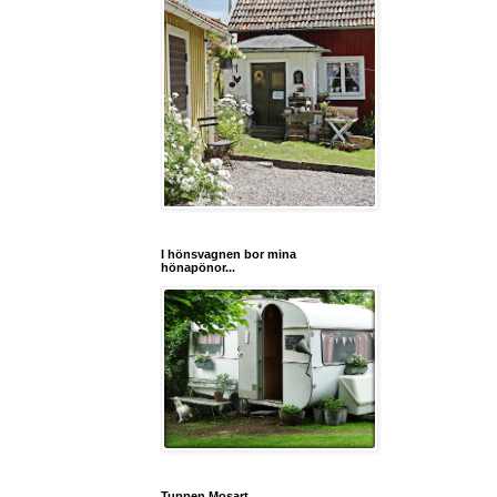
I hönsvagnen bor mina
hönapönor...
Tuppen Mosart