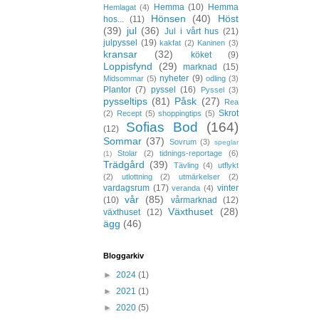
Hemma
(10)
Hemma
Hemlagat
(4)
Hönsen
(40)
Höst
hos...
(11)
(39)
jul
(36)
Jul i vårt hus
(21)
julpyssel
(19)
kakfat
(2)
Kaninen
(3)
kransar
(32)
köket
(9)
Loppisfynd
(29)
marknad
(15)
nyheter
(9)
Midsommar
(5)
odling
(3)
Plantor
(7)
pyssel
(16)
Pyssel
(3)
pysseltips
(81)
Påsk
(27)
Rea
Skrot
(2)
Recept
(5)
shoppingtips
(5)
Sofias Bod
(164)
(12)
Sommar
(37)
Sovrum
(3)
speglar
Stolar
(2)
tidnings-reportage
(6)
(1)
Trädgård
(39)
Tävling
(4)
utflykt
(2)
utlottning
(2)
utmärkelser
(2)
vardagsrum
(17)
vinter
veranda
(4)
vår
(85)
(10)
vårmarknad
(12)
Växthuset
(28)
växthuset
(12)
ägg
(46)
Bloggarkiv
►
2024
(1)
►
2021
(1)
►
2020
(5)