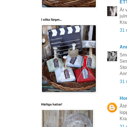
ET
Är 
jul
I olika färger...
Kr
31 
An
Små
Ses
Sto
An
31 
Hou
Härliga hattar!
Åhh
lopp
Kra
31 