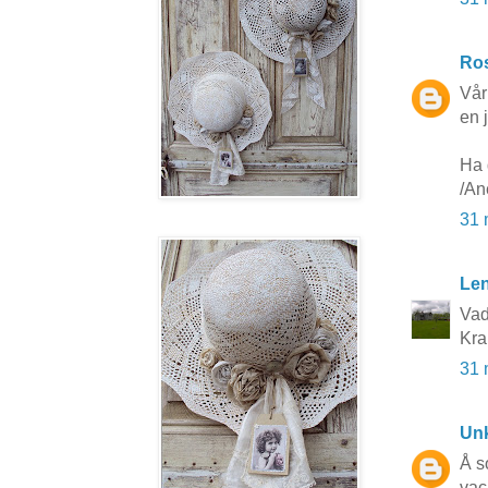
Ros
Vår
en 
Ha 
/An
31 
Le
Vad
Kra
31 
Un
Å s
vack