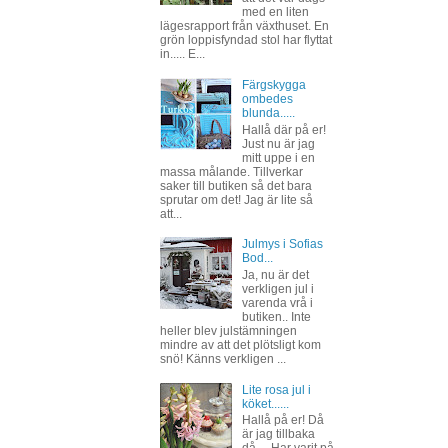
med en liten
lägesrapport från växthuset. En
grön loppisfyndad stol har flyttat
in..... E...
Färgskygga
ombedes
blunda.....
Hallå där på er!
Just nu är jag
mitt uppe i en
massa målande. Tillverkar
saker till butiken så det bara
sprutar om det! Jag är lite så
att...
Julmys i Sofias
Bod...
Ja, nu är det
verkligen jul i
varenda vrå i
butiken.. Inte
heller blev julstämningen
mindre av att det plötsligt kom
snö! Känns verkligen ...
Lite rosa jul i
köket......
Hallå på er! Då
är jag tillbaka
då.... Har varit på