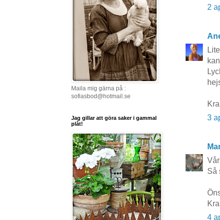
2 a
Ane
Lit
kan
Lyc
hej
Maila mig gärna på :
sofiasbod@hotmail.se
Kr
3 a
Jag gillar att göra saker i gammal
plåt!
Mar
Vår 
Så 
Öns
Kra
4 a