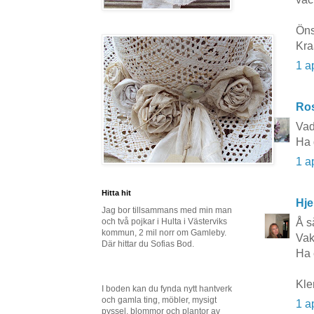
Öns
Kra
1 a
Ros
Vad
Ha 
1 a
Hitta hit
Hje
Jag bor tillsammans med min man
och två pojkar i Hulta i Västerviks
Å så
kommun, 2 mil norr om Gamleby.
Vak
Där hittar du Sofias Bod.
Ha 
Kle
I boden kan du fynda nytt hantverk
och gamla ting, möbler, mysigt
1 a
pyssel, blommor och plantor av