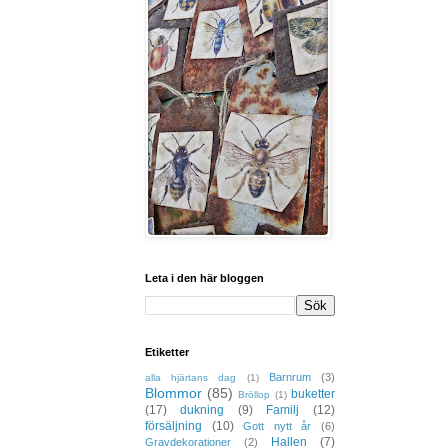
Leta i den här bloggen
Etiketter
Barnrum
(3)
alla hjärtans dag
(1)
Blommor
(85)
buketter
Bröllop
(1)
(17)
dukning
(9)
Familj
(12)
försäljning
(10)
Gott nytt år
(6)
Hallen
(7)
Gravdekorationer
(2)