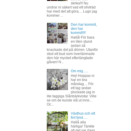
skrika!!! Nu
undrar ni säkert vad ett olivträd
har med det att göra.... Lugn jag
kommer ...
Den har kommit,
den har
kommit!!!!
Hallå! För bara
en liten stund
sedan så
knackade det på dörren. Utanför
stod ett bud som överlämnade
den här mycket efterlängtade
gåvan! N...
Om mig......
Hej! Hoppas ni
har en bra
måndag.... För
ett tag sedan
plockade jag in
lite taggiga Slånbärkvistar. Ville
se om de kunde slå ut inne...
Oc...
Växthus och ett
fint fynd.....
Hallå alla
härliga! Tänkte
att det var dags