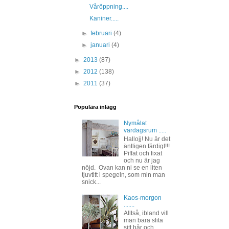
Våröppning....
Kaniner.....
►
februari
(4)
►
januari
(4)
►
2013
(87)
►
2012
(138)
►
2011
(37)
Populära inlägg
Nymålat
vardagsrum .....
Hallojj! Nu är det
äntligen färdigt!!!
Piffat och fixat
och nu är jag
nöjd. Ovan kan ni se en liten
tjuvtitt i spegeln, som min man
snick...
Kaos-morgon
.......
Alltså, ibland vill
man bara slita
sitt hår och