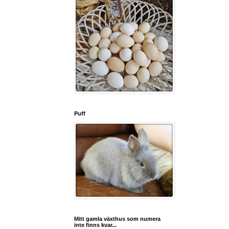
Puff
Mitt gamla växthus som numera
inte finns kvar...