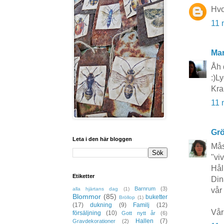
Hvor
11 
Mar
Åh 
:)Ly
Kra
11 
Grö
Leta i den här bloggen
Mås
"vi
Hål
Etiketter
Din
Barnrum
(3)
alla hjärtans dag
(1)
vår 
Blommor
(85)
buketter
Bröllop
(1)
(17)
dukning
(9)
Familj
(12)
Vår
försäljning
(10)
Gott nytt år
(6)
Hallen
(7)
Gravdekorationer
(2)