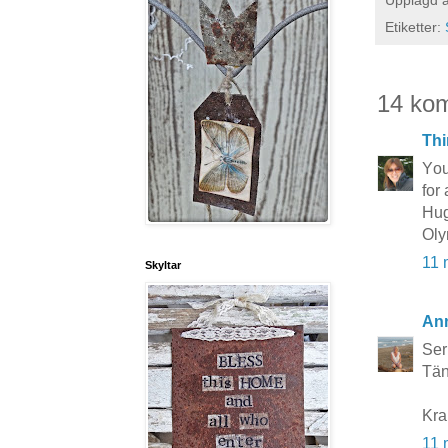
Etiketter:
14 ko
Thi
Υou
for
Hug
Oly
11 
Skyltar
Ann
Ser
Tänk
Kra
11 