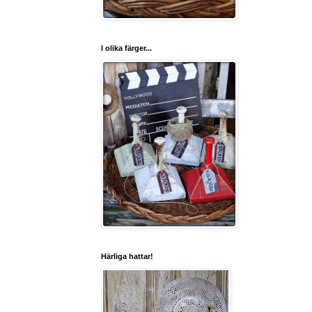
I olika färger...
Härliga hattar!