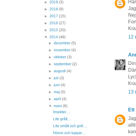
Här
►
2019
(3)
Jag
►
2018
(9)
Nej
►
2017
(15)
Fort
►
2016
(27)
Kra
►
2015
(20)
12 
▼
2014
(48)
►
december
(5)
►
november
(4)
An
►
oktober
(3)
Din
►
september
(2)
Där
►
augusti
(4)
Lyck
►
juli
(3)
Kr
►
juni
(4)
13 
►
maj
(5)
►
april
(4)
▼
mars
(6)
Ett
Insekter.....
Jag
Lite grått....
all
Lite smått och gott.....
kon
Hönor och tuppar....