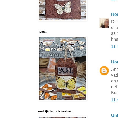
Ros
Du 
cha
Tags...
så 
kra
11 
Hou
Åhh
vad
en 
det
Kra
11 
med fjärilar och insekter...
Un