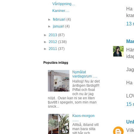
Våröppning....
Ha 
Kaniner.....
kra
►
februari
(4)
13 
►
januari
(4)
►
2013
(87)
Mar
►
2012
(138)
►
2011
(37)
Här
ida
Populära inlägg
Jag 
Nymålat
vardagsrum .....
Hallojj! Nu är det
Ha 
äntligen färdigt!!!
Piffat och fixat
och nu är jag
LOV
nöjd. Ovan kan ni se en liten
tjuvtitt i spegeln, som min man
15 
snick...
Kaos-morgon
.......
Un
Alltså, ibland vill
man bara slita
Vil
sitt hår och