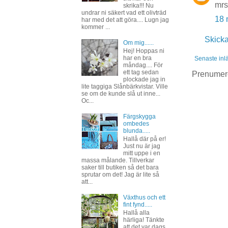
mrs
skrika!!! Nu
undrar ni säkert vad ett olivträd
18 
har med det att göra.... Lugn jag
kommer ...
Skick
Om mig......
Hej! Hoppas ni
har en bra
Senaste inl
måndag.... För
ett tag sedan
Prenumer
plockade jag in
lite taggiga Slånbärkvistar. Ville
se om de kunde slå ut inne...
Oc...
Färgskygga
ombedes
blunda.....
Hallå där på er!
Just nu är jag
mitt uppe i en
massa målande. Tillverkar
saker till butiken så det bara
sprutar om det! Jag är lite så
att...
Växthus och ett
fint fynd.....
Hallå alla
härliga! Tänkte
att det var dags