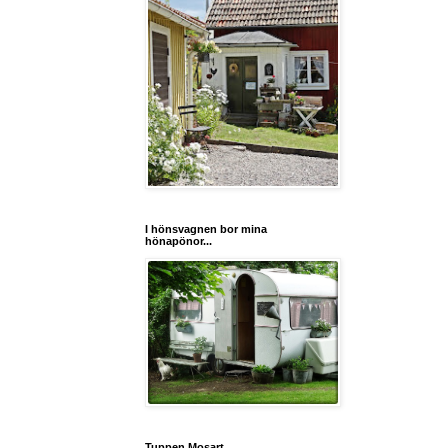
I hönsvagnen bor mina
hönapönor...
Tuppen Mosart