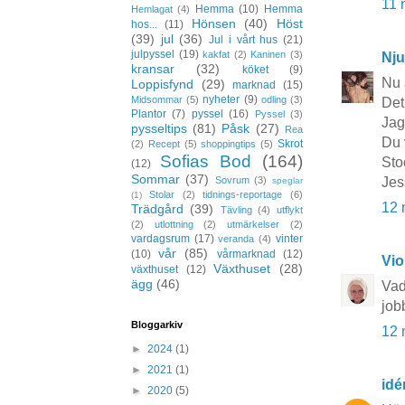
11 
Hemma
(10)
Hemma
Hemlagat
(4)
Hönsen
(40)
Höst
hos...
(11)
(39)
jul
(36)
Jul i vårt hus
(21)
julpyssel
(19)
kakfat
(2)
Kaninen
(3)
Nju
kransar
(32)
köket
(9)
Nu 
Loppisfynd
(29)
marknad
(15)
nyheter
(9)
Midsommar
(5)
odling
(3)
Det
Plantor
(7)
pyssel
(16)
Pyssel
(3)
Jag
pysseltips
(81)
Påsk
(27)
Rea
Du 
Skrot
(2)
Recept
(5)
shoppingtips
(5)
Sofias Bod
(164)
Sto
(12)
Sommar
(37)
Sovrum
(3)
Jes
speglar
Stolar
(2)
tidnings-reportage
(6)
(1)
12 
Trädgård
(39)
Tävling
(4)
utflykt
(2)
utlottning
(2)
utmärkelser
(2)
vardagsrum
(17)
vinter
veranda
(4)
vår
(85)
(10)
vårmarknad
(12)
Vio
Växthuset
(28)
växthuset
(12)
ägg
(46)
Vad
job
Bloggarkiv
12 
►
2024
(1)
►
2021
(1)
idé
►
2020
(5)