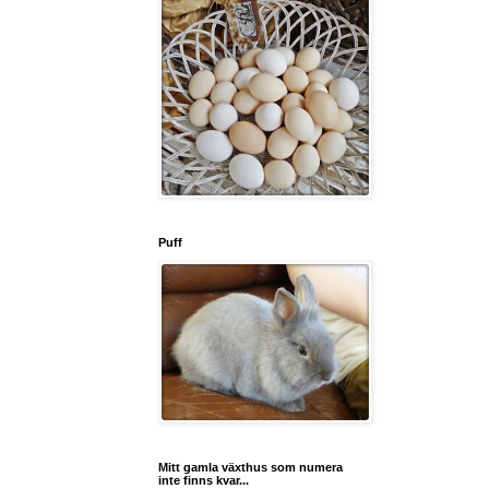
Puff
Mitt gamla växthus som numera
inte finns kvar...