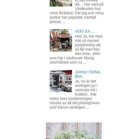
då.... Har varit på
Västkusten hos
mina föräldrar. Där jag och mina
systrar har julpyntat, hämtat
granar, ...
GOD JUL....
Hej! Ja, har man
inte så mycket
julstämning ute
så får man fixa
den inne...eller
som här i växthuset. Mysig
snörhållare som nu ...
Julmys i Sofias
Bod...
Ja, nu är det
verkligen jul i
varenda vrå i
butiken.. Inte
heller blev julstämningen
mindre av att det plötsligt kom
snö! Känns verkligen ...