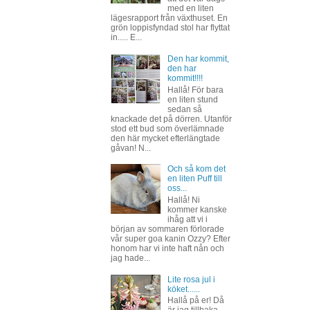
med en liten
lägesrapport från växthuset. En
grön loppisfyndad stol har flyttat
in..... E...
Den har kommit,
den har
kommit!!!!
Hallå! För bara
en liten stund
sedan så
knackade det på dörren. Utanför
stod ett bud som överlämnade
den här mycket efterlängtade
gåvan! N...
Och så kom det
en liten Puff till
oss...
Hallå! Ni
kommer kanske
ihåg att vi i
början av sommaren förlorade
vår super goa kanin Ozzy? Efter
honom har vi inte haft nån och
jag hade...
Lite rosa jul i
köket......
Hallå på er! Då
är jag tillbaka