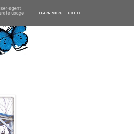
 user-agent
nerate usage
LEARN MORE
GOT IT