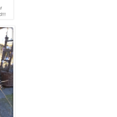
ar
!!!