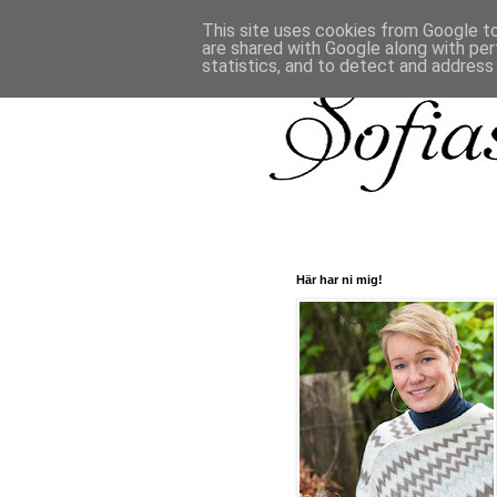
This site uses cookies from Google to 
are shared with Google along with per
statistics, and to detect and address
Här har ni mig!