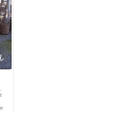
.
t
er