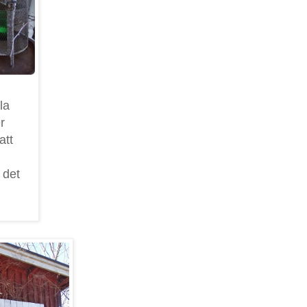
la
r
att
 det