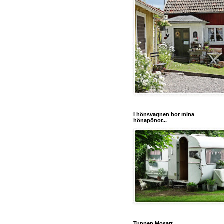
I hönsvagnen bor mina
hönapönor...
Tuppen Mosart