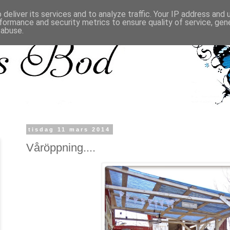
deliver its services and to analyze traffic. Your IP address and
formance and security metrics to ensure quality of service, ge
 abuse.
tisdag 11 mars 2014
Våröppning....