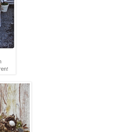
m
ren!