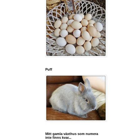
Puff
Mitt gamla växthus som numera
inte finns kvar...