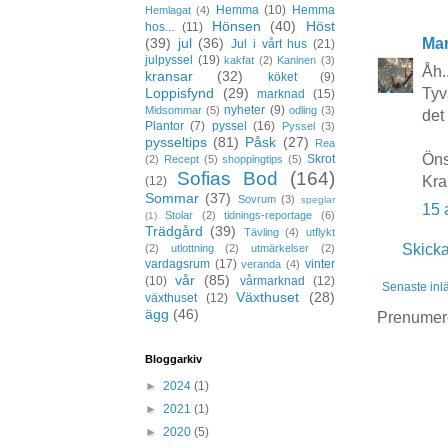
Hemma
(10)
Hemma
Hemlagat
(4)
Hönsen
(40)
Höst
hos...
(11)
(39)
jul
(36)
Mar
Jul i vårt hus
(21)
julpyssel
(19)
kakfat
(2)
Kaninen
(3)
Åh.
kransar
(32)
köket
(9)
Loppisfynd
(29)
Tyv
marknad
(15)
nyheter
(9)
Midsommar
(5)
odling
(3)
det 
Plantor
(7)
pyssel
(16)
Pyssel
(3)
pysseltips
(81)
Påsk
(27)
Rea
Öns
Skrot
(2)
Recept
(5)
shoppingtips
(5)
Sofias Bod
(164)
Kra
(12)
Sommar
(37)
Sovrum
(3)
speglar
15 
Stolar
(2)
tidnings-reportage
(6)
(1)
Trädgård
(39)
Tävling
(4)
utflykt
Skick
(2)
utlottning
(2)
utmärkelser
(2)
vardagsrum
(17)
vinter
veranda
(4)
vår
(85)
(10)
vårmarknad
(12)
Senaste inl
Växthuset
(28)
växthuset
(12)
ägg
(46)
Prenumer
Bloggarkiv
►
2024
(1)
►
2021
(1)
►
2020
(5)