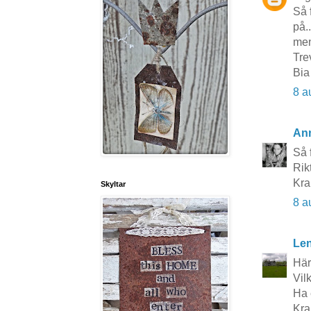
Så 
på.
men
Tre
Bia
8 a
An
Så 
Rik
Kr
Skyltar
8 a
Le
Härl
Vil
Ha 
Kra