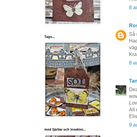
8 a
Ros
Så 
Tags...
Had
väg
Kra
8 a
Tan
Dea
wow
Lov
All
Eli
9 a
med fjärilar och insekter...