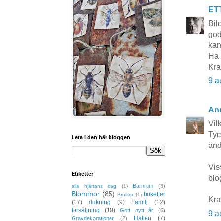
ET
Bil
god
kan
Ha 
Kr
9 a
Ann
Vil
Tyc
Leta i den här bloggen
änd
Vis
Etiketter
blog
Barnrum
(3)
alla hjärtans dag
(1)
Blommor
(85)
buketter
Bröllop
(1)
Kra
(17)
dukning
(9)
Familj
(12)
försäljning
(10)
Gott nytt år
(6)
9 a
Hallen
(7)
Gravdekorationer
(2)