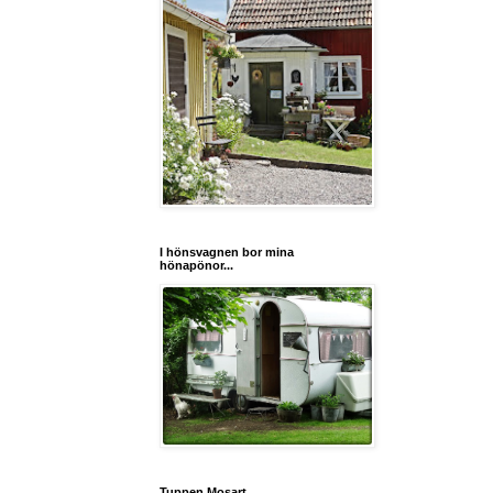
I hönsvagnen bor mina
hönapönor...
Tuppen Mosart