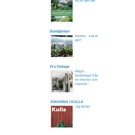
Nu er den her
…
Bondjäntan
Kardon - vad är
det?
Fru Vintage
Några
funderingar från
en mormor och
mamma.....
JOHANNA I KULLA
Jag flyttar!