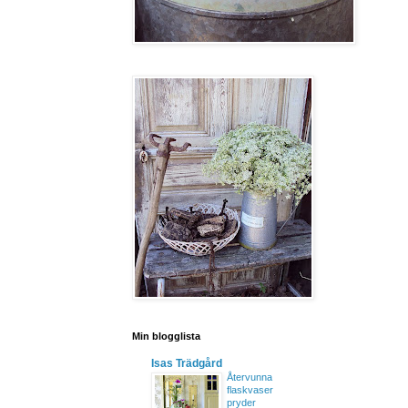
Min blogglista
Isas Trädgård
Återvunna
flaskvaser
pryder