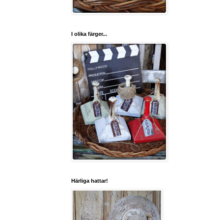
I olika färger...
Härliga hattar!