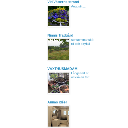
Vid Vätterns strand
Augusti.....
Ninnis Trädgård
sensommar,skö
rd och skyfall
VÄXTHUSMADAM
Långsamt är
också en fart!
Annas idéer