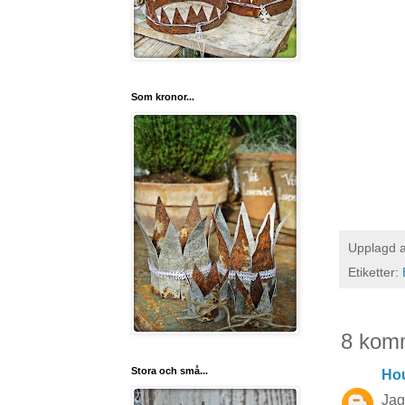
Som kronor...
Upplagd 
Etiketter:
8 kom
Stora och små...
Hou
Jag