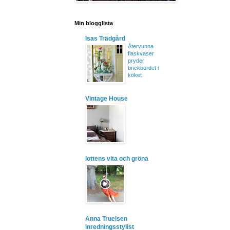
Min blogglista
Isas Trädgård
Återvunna
flaskvaser
pryder
brickbordet i
köket
Vintage House
lottens vita och gröna
Anna Truelsen
inredningsstylist