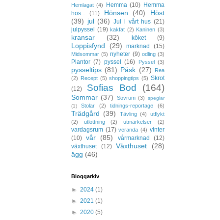
Hemma
(10)
Hemma
Hemlagat
(4)
Hönsen
(40)
Höst
hos...
(11)
(39)
jul
(36)
Jul i vårt hus
(21)
julpyssel
(19)
kakfat
(2)
Kaninen
(3)
kransar
(32)
köket
(9)
Loppisfynd
(29)
marknad
(15)
nyheter
(9)
Midsommar
(5)
odling
(3)
Plantor
(7)
pyssel
(16)
Pyssel
(3)
pysseltips
(81)
Påsk
(27)
Rea
Skrot
(2)
Recept
(5)
shoppingtips
(5)
Sofias Bod
(164)
(12)
Sommar
(37)
Sovrum
(3)
speglar
Stolar
(2)
tidnings-reportage
(6)
(1)
Trädgård
(39)
Tävling
(4)
utflykt
(2)
utlottning
(2)
utmärkelser
(2)
vardagsrum
(17)
vinter
veranda
(4)
vår
(85)
(10)
vårmarknad
(12)
Växthuset
(28)
växthuset
(12)
ägg
(46)
Bloggarkiv
►
2024
(1)
►
2021
(1)
►
2020
(5)