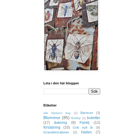
Leta i den här bloggen
Etiketter
Barnrum
(3)
alla hjärtans dag
(1)
Blommor
(85)
buketter
Bröllop
(1)
(17)
dukning
(9)
Familj
(12)
försäljning
(10)
Gott nytt år
(6)
Hallen
(7)
Gravdekorationer
(2)