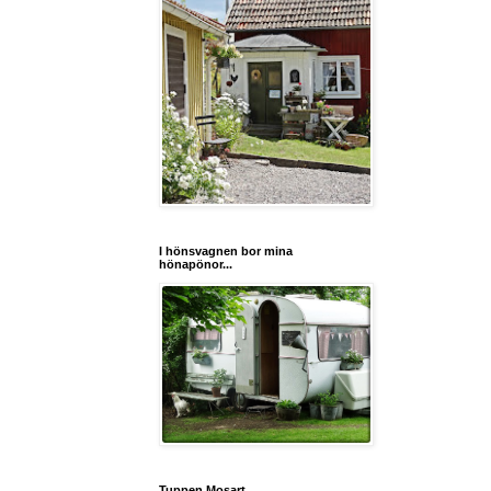
I hönsvagnen bor mina
hönapönor...
Tuppen Mosart