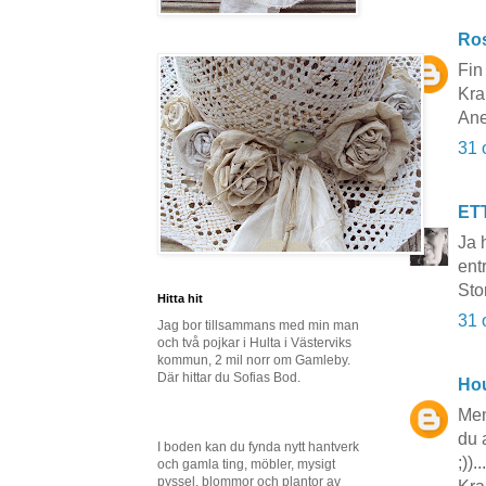
Ros
Fin
Kr
Ane
31 
ET
Ja 
ent
Sto
Hitta hit
31 
Jag bor tillsammans med min man
och två pojkar i Hulta i Västerviks
kommun, 2 mil norr om Gamleby.
Där hittar du Sofias Bod.
Hou
Men
du 
I boden kan du fynda nytt hantverk
;)).
och gamla ting, möbler, mysigt
pyssel, blommor och plantor av