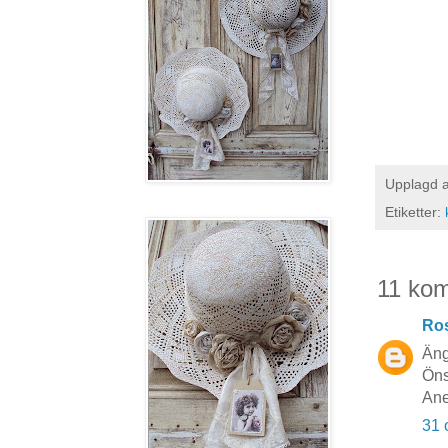
Upplagd 
Etiketter:
11 ko
Ros
Äng
Öns
Ane
31 