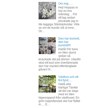
Om mig......
Hej! Hoppas ni
har en bra
måndag.... För
ett tag sedan
plockade jag in
lite taggiga Slånbärkvistar. Ville
se om de kunde slå ut inne...
Oc...
Den har kommit,
den har
kommit!!!!
Hallå! För bara
en liten stund
sedan så
knackade det på dörren. Utanför
stod ett bud som överlämnade
den här mycket efterlängtade
gåvan! N...
Växthus och ett
fint fynd.....
Hallå alla
härliga! Tänkte
att det var dags
med en liten
lägesrapport från växthuset. En
grön loppisfyndad stol har flyttat
in..... E...