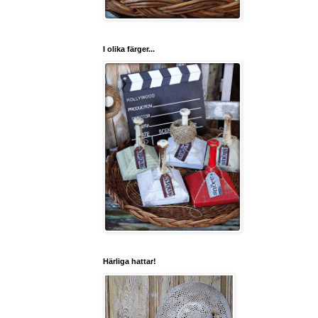
I olika färger...
Härliga hattar!