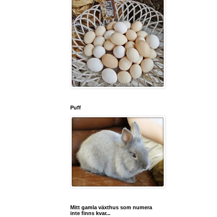
Puff
Mitt gamla växthus som numera
inte finns kvar...