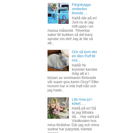
Färgskygga
ombedes
blunda.....
Hallå där på er!
Just nu är jag
mitt uppe i en
massa målande. Tillverkar
saker till butiken så det bara
sprutar om det! Jag är lite så
att...
Och så kom det
en liten Puff till
oss...
Hallå! Ni
kommer kanske
ihåg att vi i
början av sommaren förlorade
vår super goa kanin Ozzy? Efter
honom har vi inte haft nån och
jag hade...
Lite rosa jul i
köket......
Hallå på er! Då
är jag tillbaka
då.... Har varit på
Västkusten hos
mina föräldrar. Där jag och mina
systrar har julpyntat, hämtat