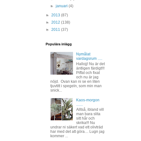
►
januari
(4)
►
2013
(87)
►
2012
(138)
►
2011
(37)
Populära inlägg
Nymålat
vardagsrum .....
Hallojj! Nu är det
äntligen färdigt!!!
Piffat och fixat
och nu är jag
nöjd. Ovan kan ni se en liten
tjuvtitt i spegeln, som min man
snick...
Kaos-morgon
.......
Alltså, ibland vill
man bara slita
sitt hår och
skrika!!! Nu
undrar ni säkert vad ett olivträd
har med det att göra.... Lugn jag
kommer ...