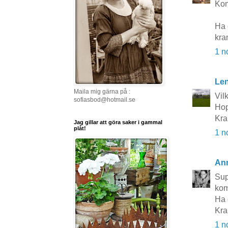
Kom
Ha e
kra
1 n
Le
Maila mig gärna på :
Vil
sofiasbod@hotmail.se
Hop
Kra
Jag gillar att göra saker i gammal
plåt!
1 n
An
Sup
kom
Ha 
Kr
1 n