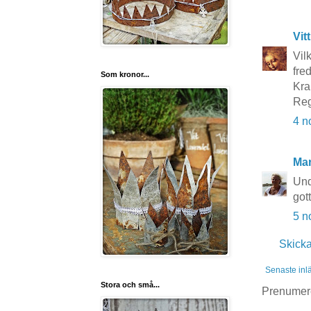
Vit
Vil
fre
Som kronor...
Kra
Reg
4 n
Ma
Und
got
5 n
Skick
Senaste inl
Stora och små...
Prenumer