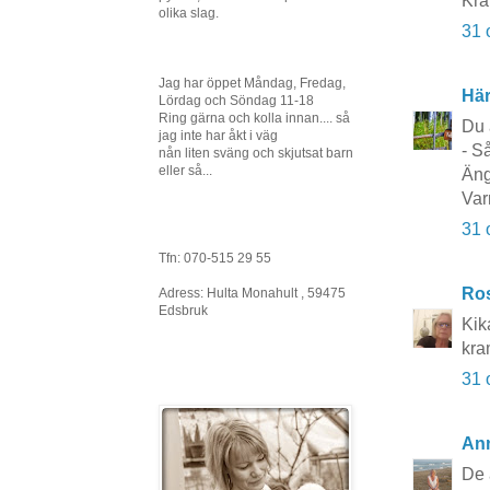
Kra
olika slag.
31 
Jag har öppet Måndag, Fredag,
Här
Lördag och Söndag 11-18
Ring gärna och kolla innan.... så
Du 
jag inte har åkt i väg
- S
nån liten sväng och skjutsat barn
eller så...
Äng
Var
31 
Tfn: 070-515 29 55
Ros
Adress: Hulta Monahult , 59475
Edsbruk
Kik
kra
31 
Ann
De 