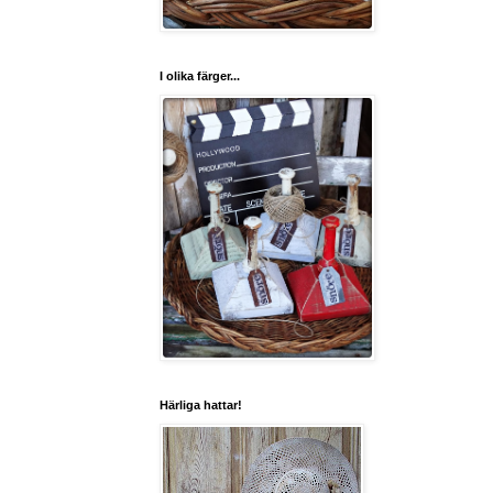
I olika färger...
Härliga hattar!