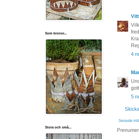
Vit
Vil
fre
Som kronor...
Kra
Reg
4 n
Ma
Und
got
5 n
Skick
Senaste inl
Stora och små...
Prenumer