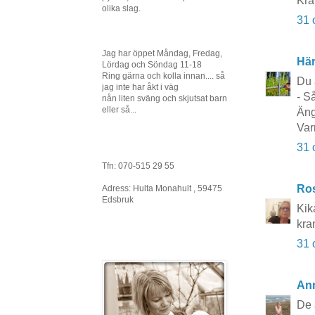
Kra
olika slag.
31 
Jag har öppet Måndag, Fredag,
Här
Lördag och Söndag 11-18
Ring gärna och kolla innan.... så
Du 
jag inte har åkt i väg
- S
nån liten sväng och skjutsat barn
eller så...
Äng
Var
31 
Tfn: 070-515 29 55
Ros
Adress: Hulta Monahult , 59475
Edsbruk
Kik
kra
31 
Ann
De 