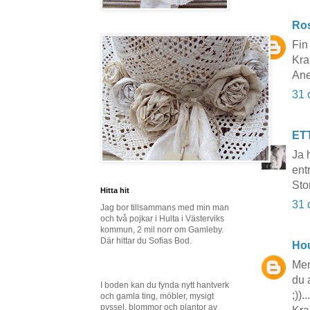
Ros
Fin
Kr
Ane
31 
ET
Ja 
ent
Sto
Hitta hit
31 
Jag bor tillsammans med min man
och två pojkar i Hulta i Västerviks
kommun, 2 mil norr om Gamleby.
Där hittar du Sofias Bod.
Hou
Men
du 
I boden kan du fynda nytt hantverk
;)).
och gamla ting, möbler, mysigt
pyssel, blommor och plantor av