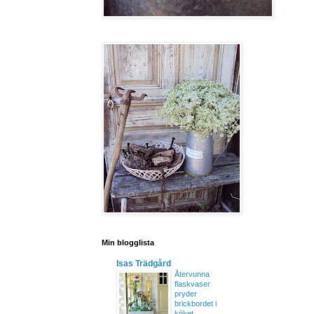
Min blogglista
Isas Trädgård
Återvunna
flaskvaser
pryder
brickbordet i
köket