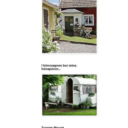
I hönsvagnen bor mina
hönapönor...
Tuppen Mosart