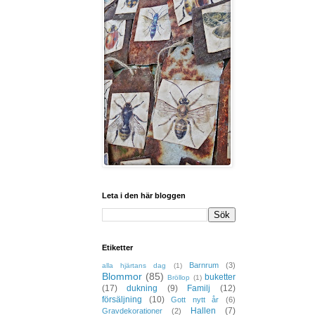
Leta i den här bloggen
Etiketter
Barnrum
(3)
alla hjärtans dag
(1)
Blommor
(85)
buketter
Bröllop
(1)
(17)
dukning
(9)
Familj
(12)
försäljning
(10)
Gott nytt år
(6)
Hallen
(7)
Gravdekorationer
(2)