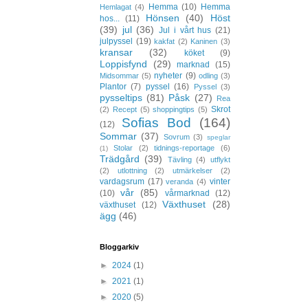
Hemma
(10)
Hemma
Hemlagat
(4)
Hönsen
(40)
Höst
hos...
(11)
(39)
jul
(36)
Jul i vårt hus
(21)
julpyssel
(19)
kakfat
(2)
Kaninen
(3)
kransar
(32)
köket
(9)
Loppisfynd
(29)
marknad
(15)
nyheter
(9)
Midsommar
(5)
odling
(3)
Plantor
(7)
pyssel
(16)
Pyssel
(3)
pysseltips
(81)
Påsk
(27)
Rea
Skrot
(2)
Recept
(5)
shoppingtips
(5)
Sofias Bod
(164)
(12)
Sommar
(37)
Sovrum
(3)
speglar
Stolar
(2)
tidnings-reportage
(6)
(1)
Trädgård
(39)
Tävling
(4)
utflykt
(2)
utlottning
(2)
utmärkelser
(2)
vardagsrum
(17)
vinter
veranda
(4)
vår
(85)
(10)
vårmarknad
(12)
Växthuset
(28)
växthuset
(12)
ägg
(46)
Bloggarkiv
►
2024
(1)
►
2021
(1)
►
2020
(5)