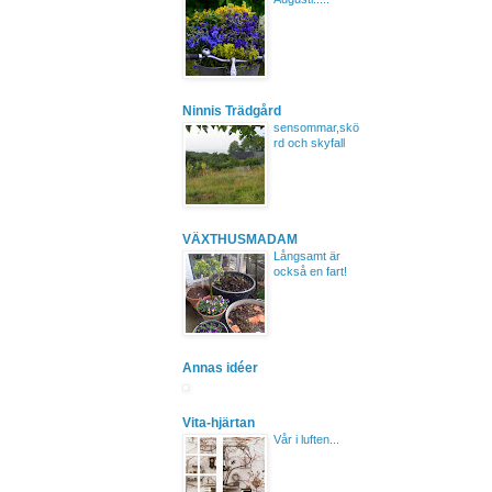
Ninnis Trädgård
sensommar,skö
rd och skyfall
VÄXTHUSMADAM
Långsamt är
också en fart!
Annas idéer
Vita-hjärtan
Vår i luften...