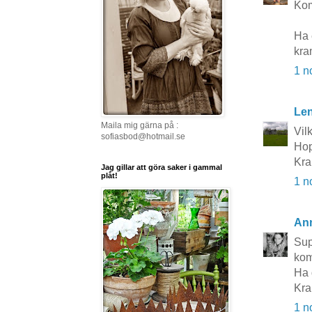
Kom
Ha e
kra
1 n
Le
Maila mig gärna på :
Vil
sofiasbod@hotmail.se
Hop
Kra
Jag gillar att göra saker i gammal
plåt!
1 n
An
Sup
kom
Ha 
Kr
1 n