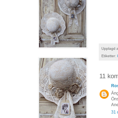
Upplagd 
Etiketter:
11 ko
Ros
Äng
Öns
Ane
31 