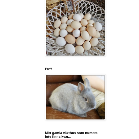
Puff
Mitt gamla växthus som numera
inte finns kvar...