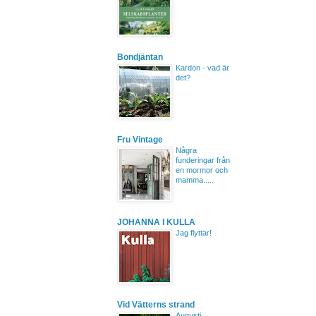
Bondjäntan
Kardon - vad är
det?
Fru Vintage
Några
funderingar från
en mormor och
mamma.....
JOHANNA I KULLA
Jag flyttar!
Vid Vätterns strand
Augusti.....