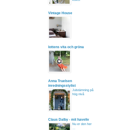
Vintage House
lottens vita och gröna
Anna Truelsen
inredningsstylist
Julstämning på
hög nivå
Claus Dalby - mit haveliv
Nu er den her
…