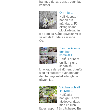
har med det att göra.... Lugn jag
kommer ...
Om mig......
Hej! Hoppas ni
har en bra
måndag.... För
ett tag sedan
plockade jag in
lite taggiga Slånbärkvistar. Ville
se om de kunde slå ut inne...
Oc...
Den har kommit,
den har
kommit!!!!
Hallå! För bara
en liten stund
sedan så
knackade det på dörren. Utanför
stod ett bud som överlämnade
den här mycket efterlängtade
gåvan! N...
Växthus och ett
fint fynd.....
Hallå alla
härliga! Tänkte
att det var dags
med en liten
lägesrapport från växthuset. En