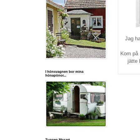
Jag ha
Kom på a
jätte
I hönsvagnen bor mina
hönapönor...
Tuppen Mosart