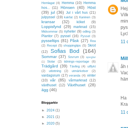
Mo
Hemma
(10)
Hemma
Hemlagat
(4)
Hönsen
(40)
Höst
hos...
(11)
Hej
(39)
jul
(36)
Jul i vårt hus
(21)
Vil
julpyssel
(19)
kakfat
(2)
Kaninen
(3)
min
kransar
(32)
köket
(9)
Loppisfynd
(29)
pyss
marknad
(15)
nyheter
(9)
Midsommar
(5)
odling
(3)
Lyc
Plantor
(7)
pyssel
(16)
Pyssel
(3)
pysseltips
(81)
Påsk
(27)
11 
Rea
Skrot
(2)
Recept
(5)
shoppingtips
(5)
Sofias Bod
(164)
(12)
Sommar
(37)
Sovrum
(3)
speglar
Mil
Stolar
(2)
tidnings-reportage
(6)
(1)
Trädgård
(39)
åh 
Tävling
(4)
utflykt
(2)
utlottning
(2)
utmärkelser
(2)
Vac
vardagsrum
(17)
vinter
veranda
(4)
hän
vår
(85)
(10)
vårmarknad
(12)
Växthuset
(28)
växthuset
(12)
ägg
(46)
Ha 
Bloggarkiv
Kra
►
2024
(1)
11 
►
2021
(1)
►
2020
(5)