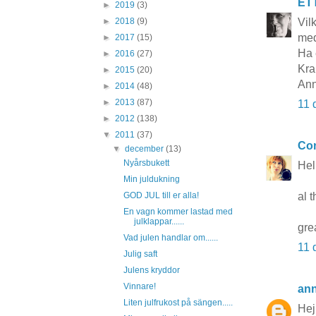
ET
►
2019
(3)
Vilk
►
2018
(9)
med
►
2017
(15)
Ha 
►
2016
(27)
Kra
►
2015
(20)
Ann
►
2014
(48)
►
2013
(87)
11 
►
2012
(138)
▼
2011
(37)
Co
▼
december
(13)
Nyårsbukett
Hel
Min juldukning
al t
GOD JUL till er alla!
En vagn kommer lastad med
julklappar......
gre
Vad julen handlar om......
11 
Julig saft
Julens kryddor
Vinnare!
an
Liten julfrukost på sängen.....
Hej