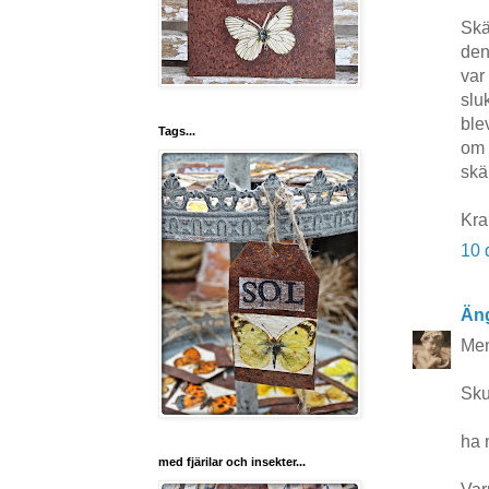
Skä
den
var
slu
blev
Tags...
om 
skä
Kra
10 
Äng
Men
Sku
ha 
med fjärilar och insekter...