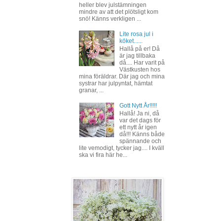
heller blev julstämningen
mindre av att det plötsligt kom
snö! Känns verkligen ...
Lite rosa jul i
köket......
Hallå på er! Då
är jag tillbaka
då.... Har varit på
Västkusten hos
mina föräldrar. Där jag och mina
systrar har julpyntat, hämtat
granar, ...
Gott Nytt År!!!!!
Hallå! Ja ni, då
var det dags för
ett nytt år igen
då!!! Känns både
spännande och
lite vemodigt, tycker jag.... I kväll
ska vi fira här he...