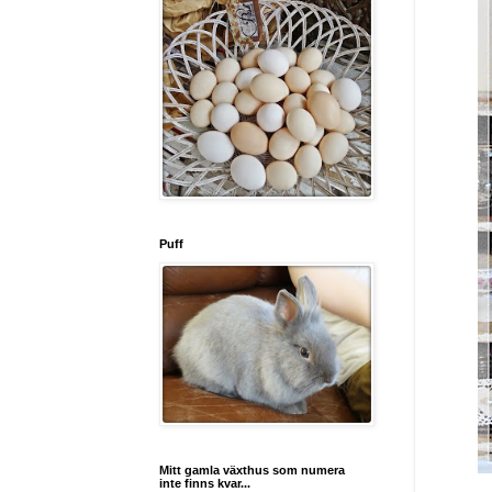
Puff
Mitt gamla växthus som numera
inte finns kvar...