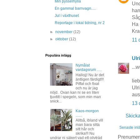
Min pysselhylla
Unde
En gammal barnvagn.....
hand
Jul i växthuset
Såg
Reportage i lokal tidning, nr 2
Ha 
Kra
►
november
(12)
►
oktober
(12)
11 
Populära inlägg
Ulr
Nymålat
...
vardagsrum .....
Hallojj! Nu är det
äntligen färdigt!!!
lie
Piffat och fixat
Ulr
och nu är jag
nöjd. Ovan kan ni se en liten
aus
tjuvtitt i spegeln, som min man
snick...
13 
Kaos-morgon
.......
Skick
Alltså, ibland vill
man bara slita
Senaste inl
sitt hår och
skrika!!! Nu
Prenumer
undrar ni säkert vad ett olivträd