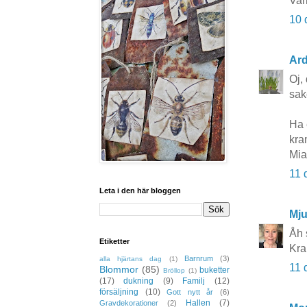
Var
10 
Ard
Oj,
sak
Ha 
kr
Mia
11 
Leta i den här bloggen
Mj
Åh 
Etiketter
Kra
Barnrum
(3)
alla hjärtans dag
(1)
11 
Blommor
(85)
buketter
Bröllop
(1)
(17)
dukning
(9)
Familj
(12)
försäljning
(10)
Gott nytt år
(6)
Hallen
(7)
Gravdekorationer
(2)