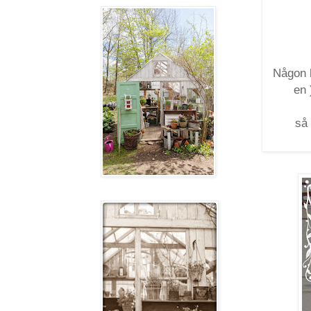
Någon h
en 
så 