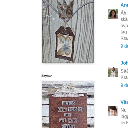
An
Åh,
skå
ova
tag
Kr
9 d
Joh
Såå
Skyltar
Kra
9 d
Vit
Nu 
läg
led