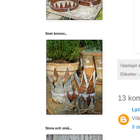
Som kronor...
Upplagd 
Etiketter:
13 ko
Lyc
Vil
9 d
Stora och små...