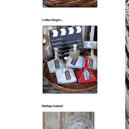
I olika färger...
Härliga hattar!