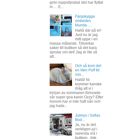
grön loppisfyndad stol har flyttat
in..... E...
Färgskygga
ombedes
blunda.....
Hallå där på er!
Just nu är jag
mitt uppe i en
massa målande. Tillverkar
saker till butiken så det bara
sprutar om det! Jag är lite så
att...
Och så kom det
en liten Puff till
oss...
Hallå! Ni
kommer kanske
ihåg att vi i
början av sommaren förlorade
vår super goa kanin Ozzy? Efter
honom har vi inte haft nån och
jag hade...
Julmys i Sofias
Bod...
Ja, nu är det
verkligen jul i
varenda vrå i
butiken.. Inte