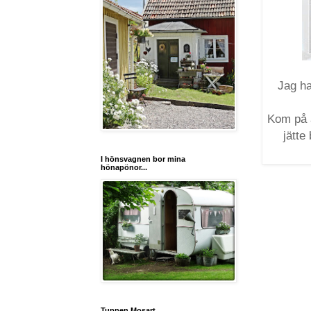
Jag ha
Kom på a
jätte
I hönsvagnen bor mina
hönapönor...
Tuppen Mosart