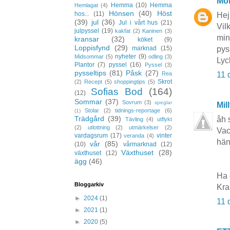
Mo
Hemma
(10)
Hemma
Hemlagat
(4)
Hönsen
(40)
Höst
hos...
(11)
Hej
(39)
jul
(36)
Jul i vårt hus
(21)
Vil
julpyssel
(19)
kakfat
(2)
Kaninen
(3)
min
kransar
(32)
köket
(9)
Loppisfynd
(29)
pyss
marknad
(15)
nyheter
(9)
Midsommar
(5)
odling
(3)
Lyc
Plantor
(7)
pyssel
(16)
Pyssel
(3)
pysseltips
(81)
Påsk
(27)
11 
Rea
Skrot
(2)
Recept
(5)
shoppingtips
(5)
Sofias Bod
(164)
(12)
Sommar
(37)
Sovrum
(3)
speglar
Mil
Stolar
(2)
tidnings-reportage
(6)
(1)
Trädgård
(39)
åh 
Tävling
(4)
utflykt
(2)
utlottning
(2)
utmärkelser
(2)
Vac
vardagsrum
(17)
vinter
veranda
(4)
hän
vår
(85)
(10)
vårmarknad
(12)
Växthuset
(28)
växthuset
(12)
ägg
(46)
Ha 
Bloggarkiv
Kra
►
2024
(1)
11 
►
2021
(1)
►
2020
(5)