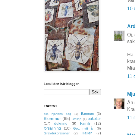
Var
10 
Ard
Oj,
sak
Ha 
kr
Mia
11 
Leta i den här bloggen
Mj
Åh 
Etiketter
Kra
Barnrum
(3)
alla hjärtans dag
(1)
11 
Blommor
(85)
buketter
Bröllop
(1)
(17)
dukning
(9)
Familj
(12)
försäljning
(10)
Gott nytt år
(6)
Hallen
(7)
Gravdekorationer
(2)