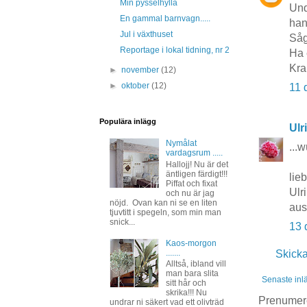
Min pysselhylla
Unde
En gammal barnvagn.....
hand
Jul i växthuset
Såg
Reportage i lokal tidning, nr 2
Ha 
Kra
►
november
(12)
►
oktober
(12)
11 
Populära inlägg
Ulr
Nymålat
...
vardagsrum .....
Hallojj! Nu är det
äntligen färdigt!!!
lie
Piffat och fixat
Ulr
och nu är jag
nöjd. Ovan kan ni se en liten
aus
tjuvtitt i spegeln, som min man
snick...
13 
Kaos-morgon
.......
Skick
Alltså, ibland vill
man bara slita
Senaste inl
sitt hår och
skrika!!! Nu
Prenumer
undrar ni säkert vad ett olivträd