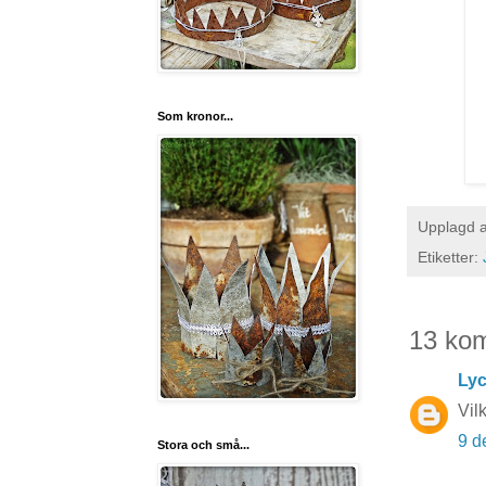
Som kronor...
Upplagd 
Etiketter:
13 ko
Lyc
Vil
9 d
Stora och små...