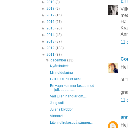
ET
►
2019
(3)
Vilk
►
2018
(9)
med
►
2017
(15)
Ha 
►
2016
(27)
Kra
►
2015
(20)
Ann
►
2014
(48)
►
2013
(87)
11 
►
2012
(138)
▼
2011
(37)
Co
▼
december
(13)
Nyårsbukett
Hel
Min juldukning
al t
GOD JUL till er alla!
En vagn kommer lastad med
julklappar......
gre
Vad julen handlar om......
11 
Julig saft
Julens kryddor
Vinnare!
an
Liten julfrukost på sängen.....
Hej