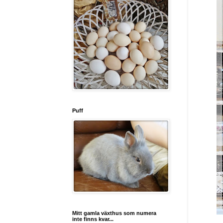
Puff
Mitt gamla växthus som numera
inte finns kvar...