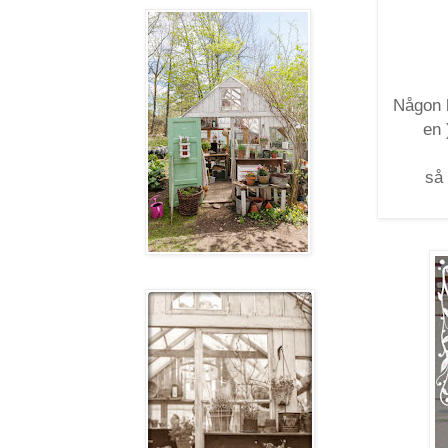
Någon h
en 
så 