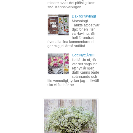
mindre av att det plötsligt kom
snö! Känns verkligen ...
Dax för tävling!
Morsning!
Tänkte att det var
dax för en liten
vår-tävling. Blir
helt förundrad
över alla fina kommentarer ni
ger mig, ni är så snälla!...
Gott Nytt År!!!!!
Hallå! Ja ni, då
var det dags för
ett nytt år igen
då!!! Känns både
spännande och
lite vemodigt, tycker jag.... I kväll
ska vi fira här he...