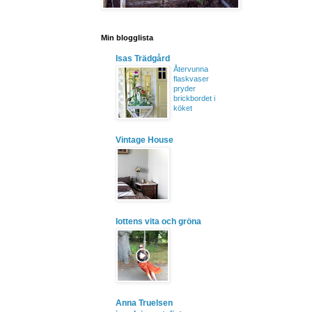
Min blogglista
Isas Trädgård
Återvunna
flaskvaser
pryder
brickbordet i
köket
Vintage House
lottens vita och gröna
Anna Truelsen