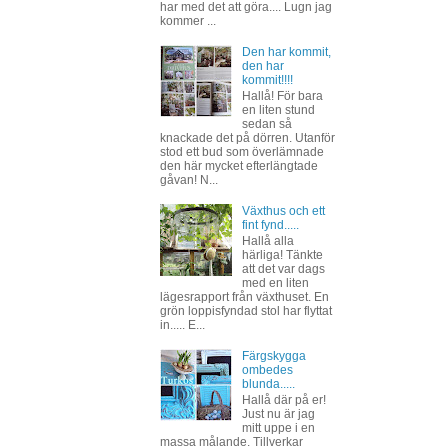
har med det att göra.... Lugn jag
kommer ...
Den har kommit,
den har
kommit!!!!
Hallå! För bara
en liten stund
sedan så
knackade det på dörren. Utanför
stod ett bud som överlämnade
den här mycket efterlängtade
gåvan! N...
Växthus och ett
fint fynd.....
Hallå alla
härliga! Tänkte
att det var dags
med en liten
lägesrapport från växthuset. En
grön loppisfyndad stol har flyttat
in..... E...
Färgskygga
ombedes
blunda.....
Hallå där på er!
Just nu är jag
mitt uppe i en
massa målande. Tillverkar