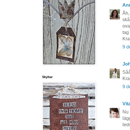
An
Åh,
skå
ova
tag
Kr
9 d
Joh
Såå
Skyltar
Kra
9 d
Vit
Nu 
läg
led