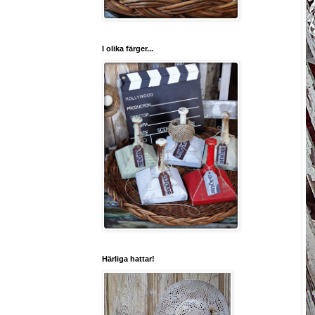
I olika färger...
Härliga hattar!