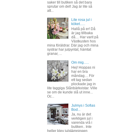
saker till butiken så det bara
sprutar om det! Jag är lite så
att...
Lite rosa jul i
köket......
Hallå på er! Då
är jag tillbaka
då.... Har varit på
Västkusten hos
mina föräldrar. Där jag och mina
systrar har julpyntat, hämtat
granar, ...
Om mig......
Hej! Hoppas ni
har en bra
måndag.... För
ett tag sedan
plockade jag in
lite taggiga Slånbärkvistar. Ville
se om de kunde slå ut inne...
Oc...
Julmys i Sofias
Bod...
Ja, nu är det
verkligen jul i
varenda vrå i
butiken.. Inte
heller blev julstämningen