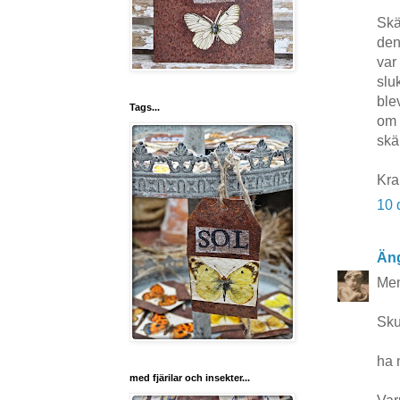
Skä
den
var
slu
blev
Tags...
om 
skä
Kra
10 
Äng
Men
Sku
ha 
med fjärilar och insekter...