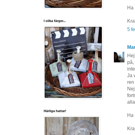
Ha 
Kra
I olika färger...
5 f
Mar
Hej 
på,
inte
Ja 
ren
Nej
for
all
Härliga hattar!
Ha d
Kra