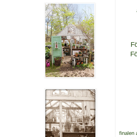
Fö
Fö
finalen