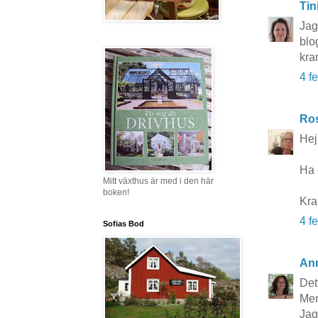
Tin
Jag
blog
kra
4 f
Ros
Hej 
Ha 
Mitt växthus är med i den här
boken!
Kr
4 f
Sofias Bod
An
Det
Men
Jag 