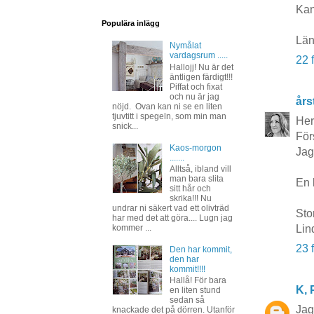
Kan
Populära inlägg
Län
Nymålat
vardagsrum .....
22 
Hallojj! Nu är det
äntligen färdigt!!!
Piffat och fixat
och nu är jag
års
nöjd. Ovan kan ni se en liten
tjuvtitt i spegeln, som min man
Her
snick...
För
Kaos-morgon
Jag
.......
Alltså, ibland vill
man bara slita
En l
sitt hår och
skrika!!! Nu
undrar ni säkert vad ett olivträd
Sto
har med det att göra.... Lugn jag
kommer ...
Lin
23 
Den har kommit,
den har
kommit!!!!
Hallå! För bara
K, P
en liten stund
sedan så
Jag
knackade det på dörren. Utanför