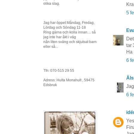
olika slag.
Kr
5 f
Jag har öppet Måndag, Fredag,
Lördag och Söndag 11-18
Ewa
Ring gärna och kolla innan.... så
jag inte har åkt i väg
Det
nån liten sväng och skjutsat barn
tar 
eller så...
Ha 
6 f
Tfn: 070-515 29 55
Äls
Adress: Hulta Monahult , 59475
Edsbruk
Jag
6 f
idé
Yes
Fina
Jag