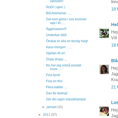
vårsolen!
tre
ÄGG! ( igen..)
18 
Blå Anemoner .....
Det som göms i snö kommer
upp i tö......
Hel
Ägginvasion!!!
Hej
Underbar bild!
Vil
Önskar er alla en trevlig helg!
18 
Kaos-morgon .......
Hjärtan till er!
Dripp dropp.....
Blå
Nu har jag också pysslat
Hej
rosor .....
Jag 
Fina fynd!
Kr
Fixa en fris!
21 
Flera kakfat .....
Dax för tävling!
Gör din egen industrilampa!
Lot
►
januari
(11)
Hej
►
2011
(37)
Jag