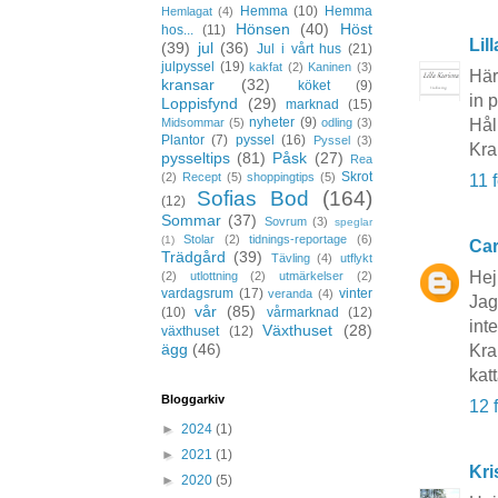
Hemma
(10)
Hemma
Hemlagat
(4)
Hönsen
(40)
Höst
hos...
(11)
Lil
(39)
jul
(36)
Jul i vårt hus
(21)
julpyssel
(19)
kakfat
(2)
Kaninen
(3)
Här
kransar
(32)
köket
(9)
in 
Loppisfynd
(29)
marknad
(15)
nyheter
(9)
Midsommar
(5)
odling
(3)
Hål
Plantor
(7)
pyssel
(16)
Pyssel
(3)
Kr
pysseltips
(81)
Påsk
(27)
Rea
Skrot
(2)
Recept
(5)
shoppingtips
(5)
11 
Sofias Bod
(164)
(12)
Sommar
(37)
Sovrum
(3)
speglar
Stolar
(2)
tidnings-reportage
(6)
(1)
Car
Trädgård
(39)
Tävling
(4)
utflykt
Hej
(2)
utlottning
(2)
utmärkelser
(2)
vardagsrum
(17)
vinter
veranda
(4)
Jag
vår
(85)
(10)
vårmarknad
(12)
inte
Växthuset
(28)
växthuset
(12)
ägg
(46)
Kra
kat
Bloggarkiv
12 
►
2024
(1)
►
2021
(1)
Kri
►
2020
(5)