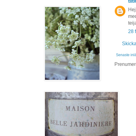
tiit
Hej
med 
teij
28 
Skick
Senaste inl
Prenumer