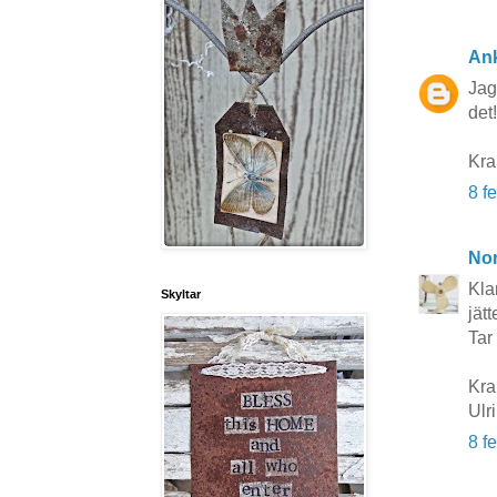
An
Jag
det!
Kra
8 f
No
Kla
Skyltar
jätt
Tar 
Kr
Ulr
8 f