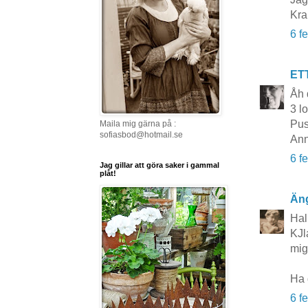
Kra
6 f
ET
Åh 
3 lo
Pus
Maila mig gärna på :
sofiasbod@hotmail.se
Ann
6 f
Jag gillar att göra saker i gammal
plåt!
Äng
Hal
KJla
mig 
Ha 
6 f