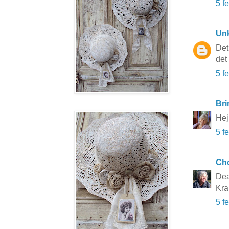
5 f
Un
Det
det
5 f
Bri
Hej
5 f
Cho
Dea
Kra
5 f