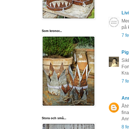
Li
Med
på 
Som kronor...
7 f
Pi
Sik
For
Kra
7 f
An
Åhh
fina
Stora och små...
An
8 f