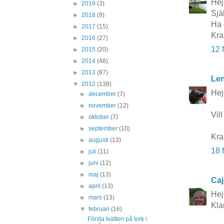
Hej
►
2019
(3)
Själ
►
2018
(9)
Ha d
►
2017
(15)
Kra
►
2016
(27)
12 
►
2015
(20)
►
2014
(48)
►
2013
(87)
Len
▼
2012
(138)
Hej
►
december
(7)
►
november
(12)
Vil
►
oktober
(7)
►
september
(10)
Kr
►
augusti
(13)
18 
►
juli
(11)
►
juni
(12)
►
maj
(13)
Caj
►
april
(13)
Hej
►
mars
(13)
Kla
▼
februari
(16)
Första tvätten på tork i