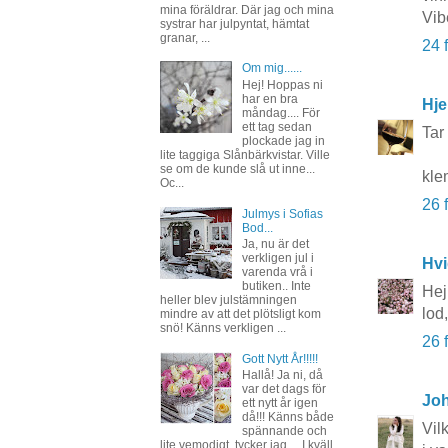
mina föräldrar. Där jag och mina
Vib
systrar har julpyntat, hämtat
granar, ...
24 
Om mig......
Hej! Hoppas ni
har en bra
Hje
måndag.... För
ett tag sedan
Tar 
plockade jag in
lite taggiga Slånbärkvistar. Ville
se om de kunde slå ut inne...
kle
Oc...
26 
Julmys i Sofias
Bod...
Ja, nu är det
verkligen jul i
Hvi
varenda vrå i
butiken.. Inte
Hej
heller blev julstämningen
lod
mindre av att det plötsligt kom
snö! Känns verkligen ...
26 
Gott Nytt År!!!!!
Hallå! Ja ni, då
var det dags för
Joh
ett nytt år igen
då!!! Känns både
Vil
spännande och
lite vemodigt, tycker jag.... I kväll