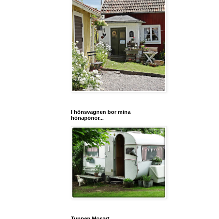
I hönsvagnen bor mina
hönapönor...
Tuppen Mosart