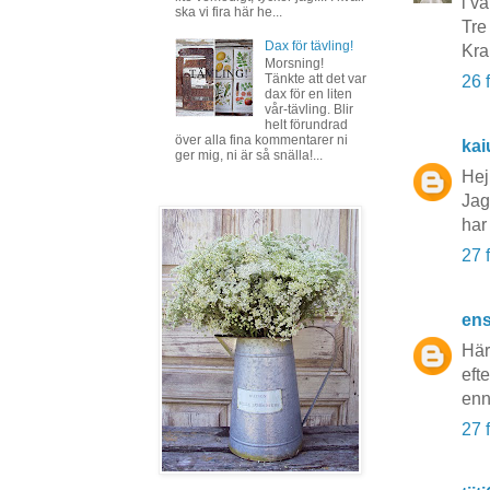
i v
ska vi fira här he...
Tre 
Dax för tävling!
Kr
Morsning!
Tänkte att det var
26 
dax för en liten
vår-tävling. Blir
helt förundrad
över alla fina kommentarer ni
kai
ger mig, ni är så snälla!...
Hej
Jag
har 
27 
en
Härl
efte
enn
27 