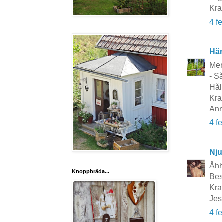
Kr
4 f
Här
Men 
- S
Håll
Kra
Ann
4 f
Nju
Åhh 
Knoppbräda...
Bes
Kra
Jes
4 f