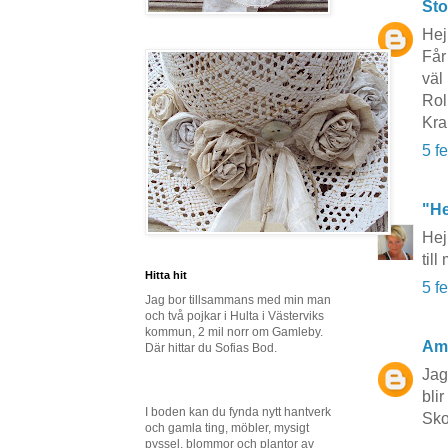
Sto
Hej
Får
väl 
Rol
Kr
5 f
"He
Hej
til
Hitta hit
5 f
Jag bor tillsammans med min man
och två pojkar i Hulta i Västerviks
kommun, 2 mil norr om Gamleby.
Am
Där hittar du Sofias Bod.
Jag
blir
I boden kan du fynda nytt hantverk
Sko
och gamla ting, möbler, mysigt
pyssel, blommor och plantor av