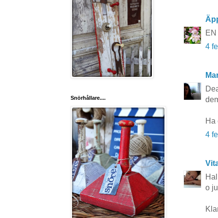
Äp
EN l
4 f
Mar
Dea
Snörhållare....
dem
Ha 
4 f
Vit
Hal
o j
Klar