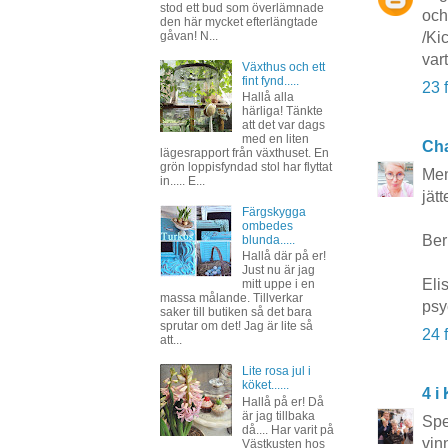
stod ett bud som överlämnade
och
den här mycket efterlängtade
gåvan! N...
/Kic
var
Växthus och ett
fint fynd.....
23 
Hallå alla
härliga! Tänkte
att det var dags
med en liten
Ch
lägesrapport från växthuset. En
grön loppisfyndad stol har flyttat
Men
in..... E...
jät
Färgskygga
ombedes
Ber 
blunda.....
Hallå där på er!
Just nu är jag
Eli
mitt uppe i en
massa målande. Tillverkar
psy
saker till butiken så det bara
sprutar om det! Jag är lite så
24 
att...
Lite rosa jul i
köket......
4 i
Hallå på er! Då
är jag tillbaka
Spe
då.... Har varit på
vin
Västkusten hos