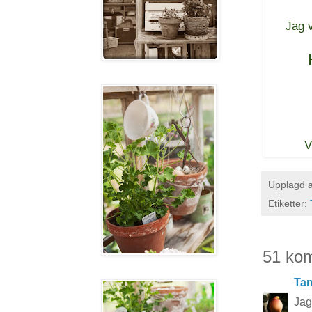
Jag v
V
Upplagd 
Etiketter:
51 ko
Tan
Jag