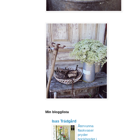
Min blogglista
Isas Trädgård
Återvunna
flaskvaser
pryder
brickbordet i