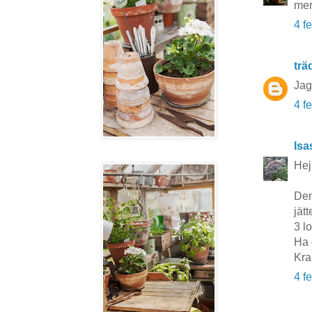
mer 
4 f
tr
Jag
4 f
Isa
Hej
Den
jätt
3 lo
Ha 
Kra
4 f