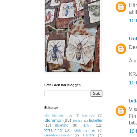
Härl
ahl
10 
Un
Dea
Å ut
KR
10 
Leta i den här bloggen
bit
Etiketter
Viss
Barnrum
(3)
Fin
alla hjärtans dag
(1)
Blommor
(85)
buketter
Bröllop
(1)
bit
(17)
dukning
(9)
Familj
(12)
försäljning
(10)
Gott nytt år
(6)
10 
Hallen
(7)
Gravdekorationer
(2)