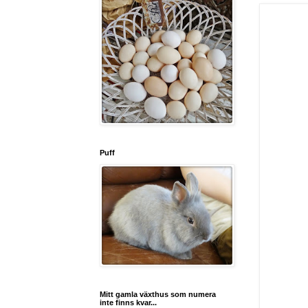
Puff
Mitt gamla växthus som numera
inte finns kvar...