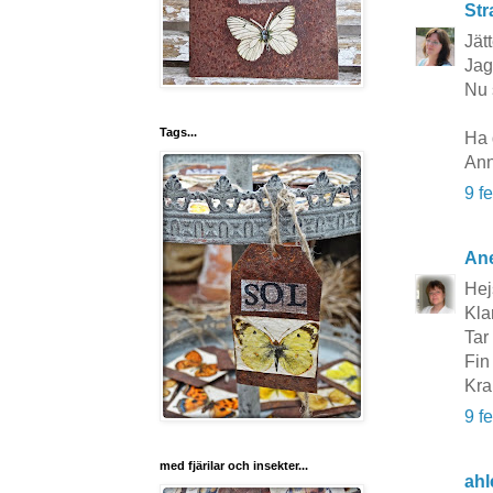
Str
Jätt
Jag
Nu 
Tags...
Ha 
Ann
9 f
Ane
Hej
Kla
Tar
Fin
Kra
9 f
med fjärilar och insekter...
ahl