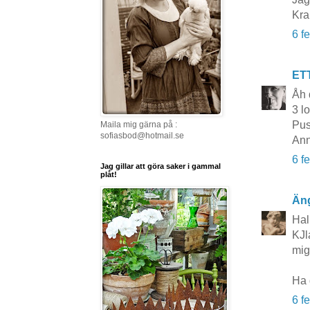
Kra
6 f
ET
Åh 
3 lo
Pus
Maila mig gärna på :
sofiasbod@hotmail.se
Ann
6 f
Jag gillar att göra saker i gammal
plåt!
Äng
Hal
KJla
mig 
Ha 
6 f