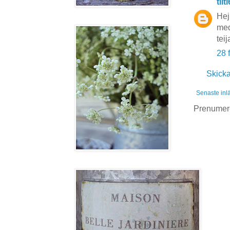
tiit
Hej
med 
teij
28 
Skick
Senaste inl
Prenumer