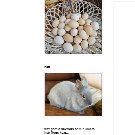
Puff
Mitt gamla växthus som numera
inte finns kvar...