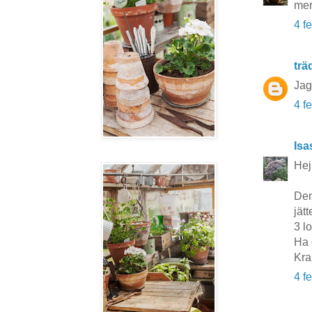
mer 
4 f
tr
Jag
4 f
Isa
Hej
Den
jätt
3 lo
Ha 
Kra
4 f