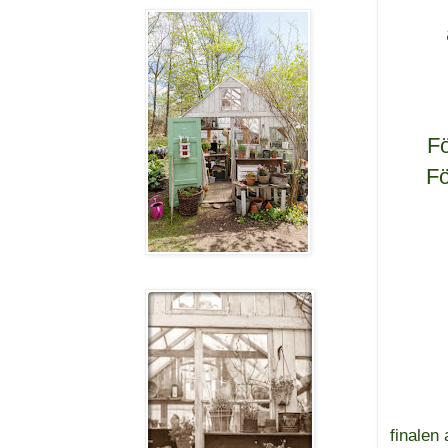
Fö
Fö
finalen