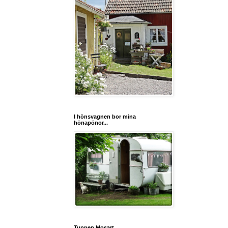
I hönsvagnen bor mina
hönapönor...
Tuppen Mosart