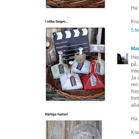
Ha 
Kra
I olika färger...
5 f
Mar
Hej 
på,
inte
Ja 
ren
Nej
for
all
Härliga hattar!
Ha d
Kra