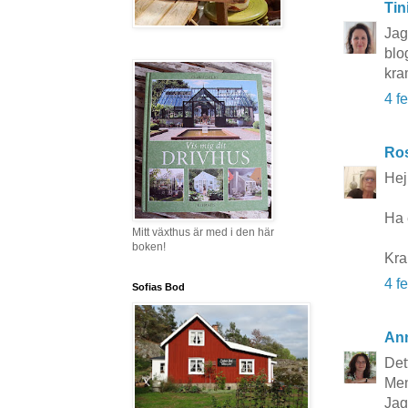
Tin
Jag
blog
kra
4 f
Ros
Hej 
Ha 
Mitt växthus är med i den här
boken!
Kr
4 f
Sofias Bod
An
Det
Men
Jag 