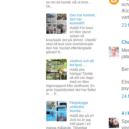
se om de kunde slå ut inne...
och
Oc...
/Kic
Den har kommit,
var
den har
kommit!!!!
23 
Hallå! För bara
en liten stund
sedan så
knackade det på dörren. Utanför
Ch
stod ett bud som överlämnade
den här mycket efterlängtade
Men
gåvan! N...
jät
Växthus och ett
fint fynd.....
Ber 
Hallå alla
härliga! Tänkte
att det var dags
Eli
med en liten
lägesrapport från växthuset. En
psy
grön loppisfyndad stol har flyttat
in..... E...
24 
Färgskygga
ombedes
blunda.....
4 i
Hallå där på er!
Just nu är jag
Spe
mitt uppe i en
vin
massa målande. Tillverkar