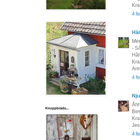
Kr
4 f
Här
Men 
- S
Håll
Kra
Ann
4 f
Nju
Åhh 
Knoppbräda...
Bes
Kra
Jes
4 f