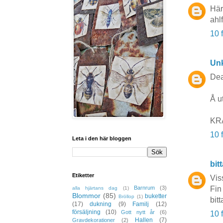
Härl
ahl
10 
Un
Dea
Å ut
KR
10 
Leta i den här bloggen
bit
Etiketter
Viss
Barnrum
(3)
Fin
alla hjärtans dag
(1)
Blommor
(85)
buketter
Bröllop
(1)
bit
(17)
dukning
(9)
Familj
(12)
försäljning
(10)
Gott nytt år
(6)
10 
Hallen
(7)
Gravdekorationer
(2)