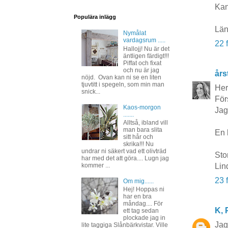
Kan
Populära inlägg
Län
Nymålat
vardagsrum .....
22 
Hallojj! Nu är det
äntligen färdigt!!!
Piffat och fixat
och nu är jag
års
nöjd. Ovan kan ni se en liten
tjuvtitt i spegeln, som min man
Her
snick...
För
Kaos-morgon
Jag
.......
Alltså, ibland vill
man bara slita
En l
sitt hår och
skrika!!! Nu
undrar ni säkert vad ett olivträd
Sto
har med det att göra.... Lugn jag
kommer ...
Lin
23 
Om mig......
Hej! Hoppas ni
har en bra
måndag.... För
K, P
ett tag sedan
plockade jag in
Jag
lite taggiga Slånbärkvistar. Ville