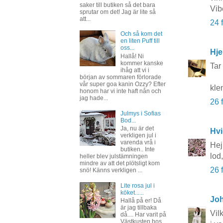
saker till butiken så det bara
Vib
sprutar om det! Jag är lite så
att...
24 
Och så kom det
en liten Puff till
oss...
Hje
Hallå! Ni
kommer kanske
Tar 
ihåg att vi i
början av sommaren förlorade
vår super goa kanin Ozzy? Efter
kle
honom har vi inte haft nån och
jag hade...
26 
Julmys i Sofias
Bod...
Ja, nu är det
Hvi
verkligen jul i
varenda vrå i
Hej
butiken.. Inte
lod
heller blev julstämningen
mindre av att det plötsligt kom
26 
snö! Känns verkligen ...
Lite rosa jul i
köket......
Joh
Hallå på er! Då
är jag tillbaka
Vil
då.... Har varit på
Västkusten hos