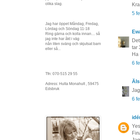
olika slag.
Kr
5 f
Jag har öppet Måndag, Fredag,
Lördag och Söndag 11-18
Ewa
Ring gärna och kolla innan.... så
jag inte har åkt i väg
Det
nån liten sväng och skjutsat barn
tar 
eller så...
Ha 
6 f
Tfn: 070-515 29 55
Äls
Adress: Hulta Monahult , 59475
Edsbruk
Jag
6 f
idé
Yes
Fina
Jag