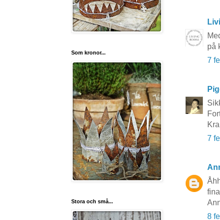
Li
Med
på 
Som kronor...
7 f
Pi
Sik
For
Kra
7 f
An
Åhh
fina
Stora och små...
An
8 f