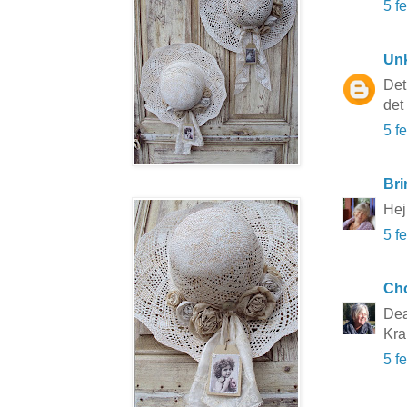
5 f
Un
Det
det
5 f
Bri
Hej
5 f
Cho
Dea
Kra
5 f