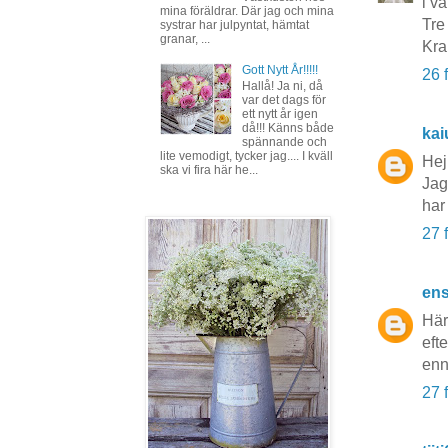
i v
mina föräldrar. Där jag och mina
Tre 
systrar har julpyntat, hämtat
granar, ...
Kr
Gott Nytt År!!!!!
26 
Hallå! Ja ni, då
var det dags för
ett nytt år igen
då!!! Känns både
kai
spännande och
lite vemodigt, tycker jag.... I kväll
Hej
ska vi fira här he...
Jag
har 
27 
en
Härl
efte
enn
27 