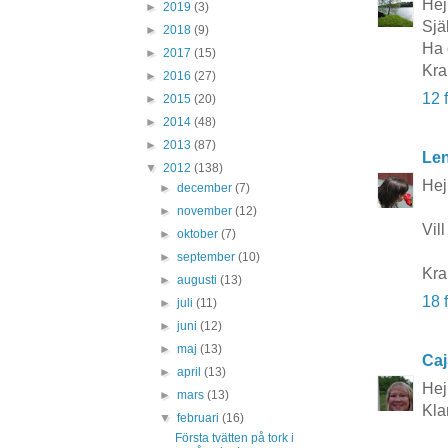
Hej
►
2019
(3)
Själ
►
2018
(9)
Ha d
►
2017
(15)
Kra
►
2016
(27)
12 
►
2015
(20)
►
2014
(48)
►
2013
(87)
Len
▼
2012
(138)
Hej
►
december
(7)
►
november
(12)
Vil
►
oktober
(7)
►
september
(10)
Kr
►
augusti
(13)
18 
►
juli
(11)
►
juni
(12)
►
maj
(13)
Caj
►
april
(13)
Hej
►
mars
(13)
Kla
▼
februari
(16)
Första tvätten på tork i