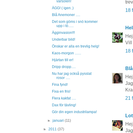
vårsolen!
tre
ÄGG! ( igen..)
18 
Blå Anemoner .....
Det som göms i snö kommer
upp i tö......
Hel
Ägginvasion!!!
Hej
Underbar bild!
Vil
Önskar er alla en trevlig helg!
18 
Kaos-morgon .......
Hjärtan till er!
Dripp dropp.....
Blå
Nu har jag också pysslat
Hej
rosor .....
Jag 
Fina fynd!
Kr
Fixa en fris!
21 
Flera kakfat .....
Dax för tävling!
Gör din egen industrilampa!
Lot
►
januari
(11)
Hej
►
2011
(37)
Jag