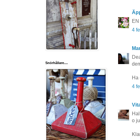
Äp
EN l
4 f
Mar
Dea
Snörhållare....
dem
Ha 
4 f
Vit
Hal
o j
Klar