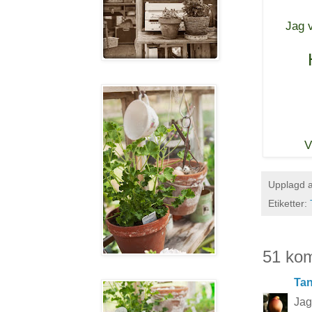
Jag v
V
Upplagd 
Etiketter:
51 ko
Tan
Jag