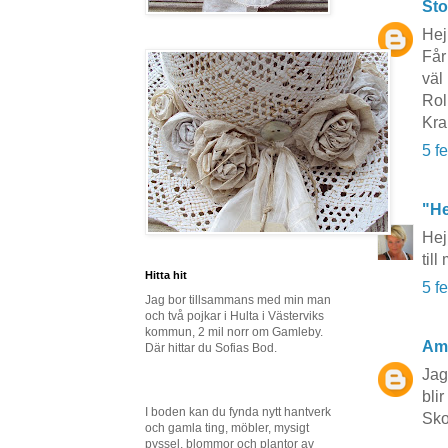
Sto
Hej
Får
väl 
Rol
Kr
5 f
"He
Hej
til
Hitta hit
5 f
Jag bor tillsammans med min man
och två pojkar i Hulta i Västerviks
kommun, 2 mil norr om Gamleby.
Am
Där hittar du Sofias Bod.
Jag
blir
I boden kan du fynda nytt hantverk
Sko
och gamla ting, möbler, mysigt
pyssel, blommor och plantor av