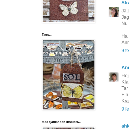
Str
Jätt
Jag
Nu 
Tags...
Ha 
Ann
9 f
Ane
Hej
Kla
Tar
Fin
Kra
9 f
med fjärilar och insekter...
ahl