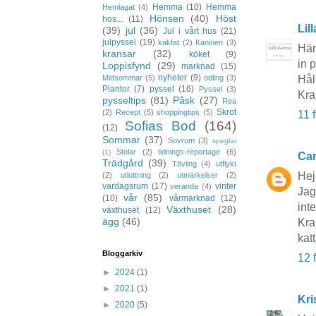
Hemma
(10)
Hemma
Hemlagat
(4)
Hönsen
(40)
Höst
hos...
(11)
Lil
(39)
jul
(36)
Jul i vårt hus
(21)
julpyssel
(19)
kakfat
(2)
Kaninen
(3)
Här
kransar
(32)
köket
(9)
in 
Loppisfynd
(29)
marknad
(15)
nyheter
(9)
Midsommar
(5)
odling
(3)
Hål
Plantor
(7)
pyssel
(16)
Pyssel
(3)
Kr
pysseltips
(81)
Påsk
(27)
Rea
Skrot
(2)
Recept
(5)
shoppingtips
(5)
11 
Sofias Bod
(164)
(12)
Sommar
(37)
Sovrum
(3)
speglar
Stolar
(2)
tidnings-reportage
(6)
(1)
Car
Trädgård
(39)
Tävling
(4)
utflykt
Hej
(2)
utlottning
(2)
utmärkelser
(2)
vardagsrum
(17)
vinter
veranda
(4)
Jag
vår
(85)
(10)
vårmarknad
(12)
inte
Växthuset
(28)
växthuset
(12)
ägg
(46)
Kra
kat
Bloggarkiv
12 
►
2024
(1)
►
2021
(1)
Kri
►
2020
(5)