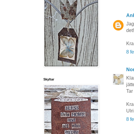
An
Jag
det!
Kra
8 f
No
Kla
Skyltar
jätt
Tar 
Kr
Ulr
8 f