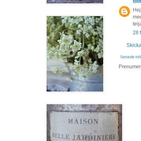
tiit
Hej
med 
teij
28 
Skick
Senaste inl
Prenumer