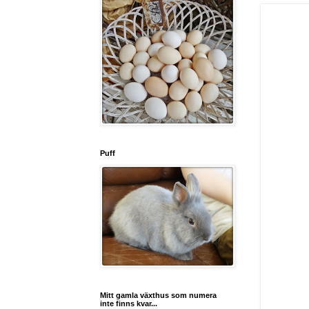
Puff
Mitt gamla växthus som numera
inte finns kvar...