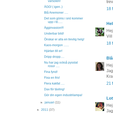
vårsolen!
tre
ÄGG! ( igen..)
18 
Blå Anemoner .....
Det som göms i snö kommer
upp i tö......
Hel
Ägginvasion!!!
Hej
Underbar bild!
Vil
Önskar er alla en trevlig helg!
18 
Kaos-morgon .......
Hjärtan till er!
Dripp dropp.....
Blå
Nu har jag också pysslat
Hej
rosor .....
Jag 
Fina fynd!
Kr
Fixa en fris!
21 
Flera kakfat .....
Dax för tävling!
Gör din egen industrilampa!
Lot
►
januari
(11)
Hej
►
2011
(37)
Jag