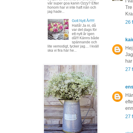
i v
vår super goa kanin Ozzy? Efter
Tre 
honom har vi inte haft nån och
jag hade...
Kr
Gott Nytt År!!!!!
26 
Hallå! Ja ni, då
var det dags för
ett nytt år igen
då!!! Känns både
kai
spännande och
lite vemodigt, tycker jag.... I kväll
Hej
ska vi fira här he...
Jag
har 
27 
en
Härl
efte
enn
27 