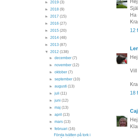
Hej
►
2019
(3)
Själ
►
2018
(9)
Ha d
►
2017
(15)
Kra
►
2016
(27)
12 
►
2015
(20)
►
2014
(48)
►
2013
(87)
Len
▼
2012
(138)
Hej
►
december
(7)
►
november
(12)
Vil
►
oktober
(7)
►
september
(10)
Kr
►
augusti
(13)
18 
►
juli
(11)
►
juni
(12)
►
maj
(13)
Caj
►
april
(13)
Hej
►
mars
(13)
Kla
▼
februari
(16)
Första tvätten på tork i