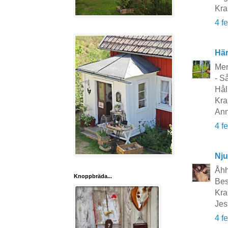
Kr
4 f
Här
Men 
- S
Håll
Kra
Ann
4 f
Nju
Åhh 
Knoppbräda...
Bes
Kra
Jes
4 f