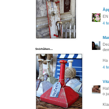
Äp
EN l
4 f
Mar
Dea
Snörhållare....
dem
Ha 
4 f
Vit
Hal
o j
Klar