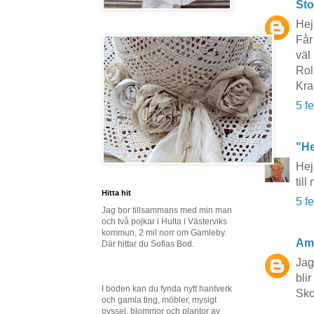
Sto
Hej
Får
väl 
Rol
Kr
5 f
"He
Hej
til
Hitta hit
5 f
Jag bor tillsammans med min man
och två pojkar i Hulta i Västerviks
kommun, 2 mil norr om Gamleby.
Am
Där hittar du Sofias Bod.
Jag
blir
I boden kan du fynda nytt hantverk
Sko
och gamla ting, möbler, mysigt
pyssel, blommor och plantor av