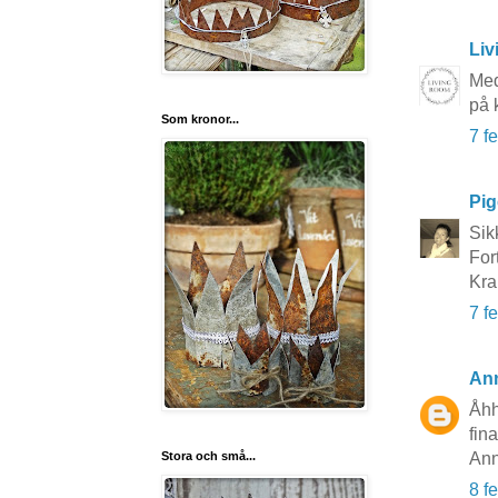
Li
Med
på 
Som kronor...
7 f
Pi
Sik
For
Kra
7 f
An
Åhh
fina
Stora och små...
An
8 f