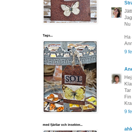
Str
Jätt
Jag
Nu 
Tags...
Ha 
Ann
9 f
Ane
Hej
Kla
Tar
Fin
Kra
9 f
med fjärilar och insekter...
ahl