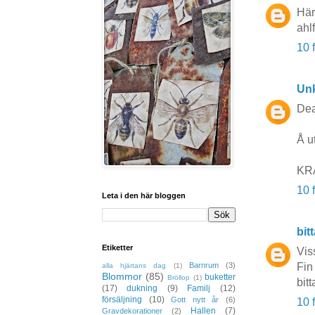
Härl
ahl
10 
Un
Dea
Å ut
KR
10 
Leta i den här bloggen
bit
Etiketter
Viss
Barnrum
(3)
Fin
alla hjärtans dag
(1)
Blommor
(85)
buketter
Bröllop
(1)
bit
(17)
dukning
(9)
Familj
(12)
försäljning
(10)
Gott nytt år
(6)
10 
Hallen
(7)
Gravdekorationer
(2)