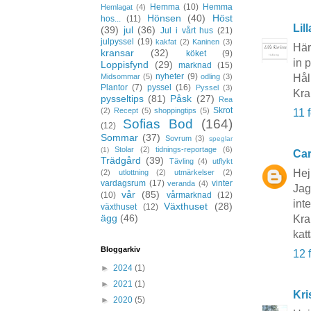
Hemma
(10)
Hemma
Hemlagat
(4)
Hönsen
(40)
Höst
hos...
(11)
Lil
(39)
jul
(36)
Jul i vårt hus
(21)
julpyssel
(19)
kakfat
(2)
Kaninen
(3)
Här
kransar
(32)
köket
(9)
in 
Loppisfynd
(29)
marknad
(15)
nyheter
(9)
Midsommar
(5)
odling
(3)
Hål
Plantor
(7)
pyssel
(16)
Pyssel
(3)
Kr
pysseltips
(81)
Påsk
(27)
Rea
Skrot
(2)
Recept
(5)
shoppingtips
(5)
11 
Sofias Bod
(164)
(12)
Sommar
(37)
Sovrum
(3)
speglar
Stolar
(2)
tidnings-reportage
(6)
(1)
Car
Trädgård
(39)
Tävling
(4)
utflykt
Hej
(2)
utlottning
(2)
utmärkelser
(2)
vardagsrum
(17)
vinter
veranda
(4)
Jag
vår
(85)
(10)
vårmarknad
(12)
inte
Växthuset
(28)
växthuset
(12)
ägg
(46)
Kra
kat
Bloggarkiv
12 
►
2024
(1)
►
2021
(1)
Kri
►
2020
(5)