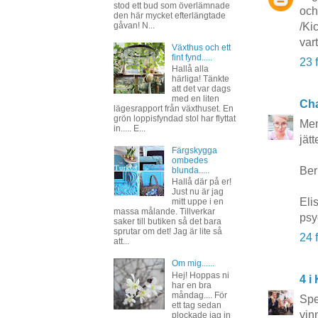
stod ett bud som överlämnade
och
den här mycket efterlängtade
gåvan! N...
/Kic
var
Växthus och ett
fint fynd.....
23 
Hallå alla
härliga! Tänkte
att det var dags
med en liten
Ch
lägesrapport från växthuset. En
grön loppisfyndad stol har flyttat
Men
in..... E...
jät
Färgskygga
ombedes
Ber 
blunda.....
Hallå där på er!
Just nu är jag
Eli
mitt uppe i en
massa målande. Tillverkar
psy
saker till butiken så det bara
sprutar om det! Jag är lite så
24 
att...
Om mig......
Hej! Hoppas ni
4 i
har en bra
måndag.... För
Spe
ett tag sedan
vin
plockade jag in