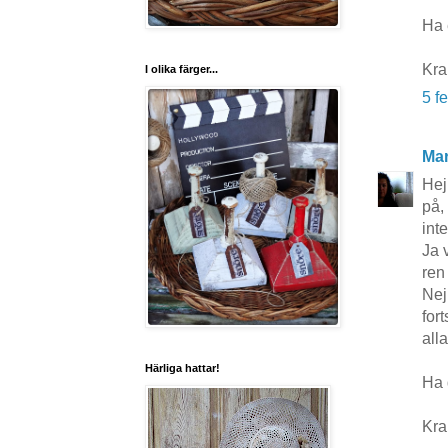
Ha 
Kra
I olika färger...
5 f
Mar
Hej 
på,
inte
Ja 
ren
Nej
for
all
Härliga hattar!
Ha d
Kra