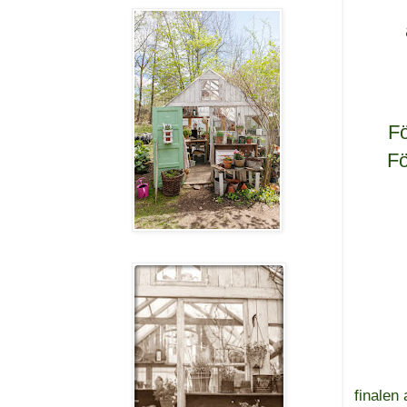
Fö
Fö
finalen