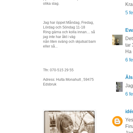
olika slag.
Kr
5 f
Jag har öppet Måndag, Fredag,
Lördag och Söndag 11-18
Ewa
Ring gärna och kolla innan.... så
jag inte har åkt i väg
Det
nån liten sväng och skjutsat barn
tar 
eller så...
Ha 
6 f
Tfn: 070-515 29 55
Äls
Adress: Hulta Monahult , 59475
Edsbruk
Jag
6 f
idé
Yes
Fina
Jag