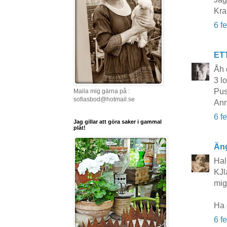
Kra
6 f
ET
Åh 
3 lo
Pus
Maila mig gärna på :
sofiasbod@hotmail.se
Ann
6 f
Jag gillar att göra saker i gammal
plåt!
Äng
Hal
KJla
mig 
Ha 
6 f