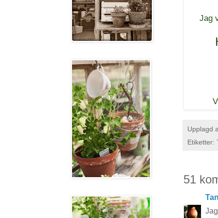
Jag v
V
Upplagd 
Etiketter:
51 ko
Tan
Jag