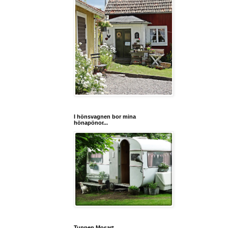
I hönsvagnen bor mina
hönapönor...
Tuppen Mosart