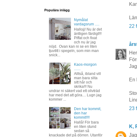
Kan
Populära inlägg
Län
Nymålat
vardagsrum .....
22 
Hallojj! Nu är det
äntligen färdigt!!!
Piffat och fixat
och nu är jag
års
nöjd. Ovan kan ni se en liten
tjuvtitt i spegeln, som min man
Her
snick...
För
Kaos-morgon
Jag
.......
Alltså, ibland vill
man bara slita
En l
sitt hår och
skrika!!! Nu
undrar ni säkert vad ett olivträd
Sto
har med det att göra.... Lugn jag
kommer ...
Lin
23 
Den har kommit,
den har
kommit!!!!
Hallå! För bara
K, P
en liten stund
sedan så
Jag
knackade det på dörren. Utanför