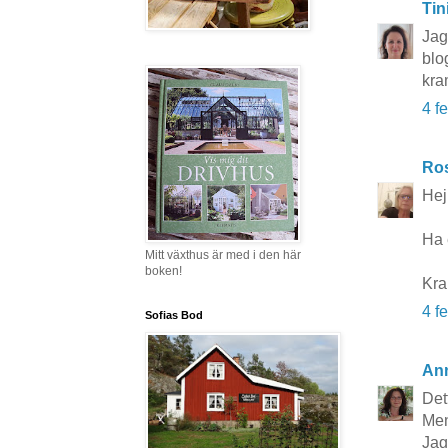
Tin
Jag
blog
kra
4 f
Ros
Hej 
Ha 
Mitt växthus är med i den här
boken!
Kr
4 f
Sofias Bod
An
Det
Men
Jag 