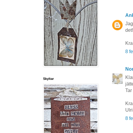
An
Jag
det!
Kra
8 f
No
Kla
Skyltar
jätt
Tar 
Kr
Ulr
8 f