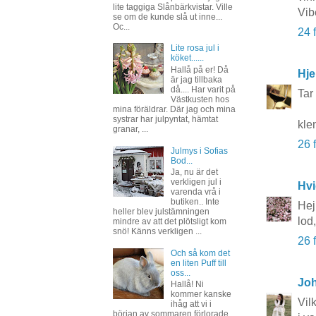
lite taggiga Slånbärkvistar. Ville
Vib
se om de kunde slå ut inne...
Oc...
24 
Lite rosa jul i
köket......
Hallå på er! Då
Hje
är jag tillbaka
då.... Har varit på
Tar 
Västkusten hos
mina föräldrar. Där jag och mina
systrar har julpyntat, hämtat
kle
granar, ...
26 
Julmys i Sofias
Bod...
Ja, nu är det
verkligen jul i
Hvi
varenda vrå i
butiken.. Inte
Hej
heller blev julstämningen
lod
mindre av att det plötsligt kom
snö! Känns verkligen ...
26 
Och så kom det
en liten Puff till
oss...
Joh
Hallå! Ni
kommer kanske
Vil
ihåg att vi i
början av sommaren förlorade