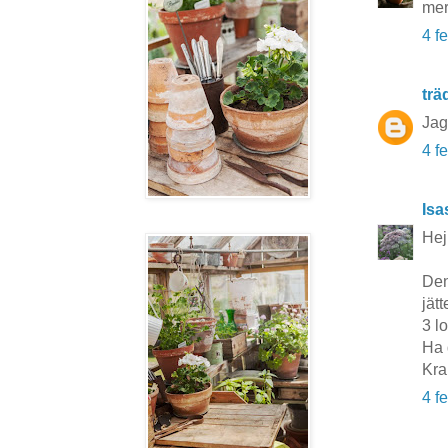
mer 
4 f
tr
Jag
4 f
Isa
Hej
Den
jätt
3 lo
Ha 
Kra
4 f