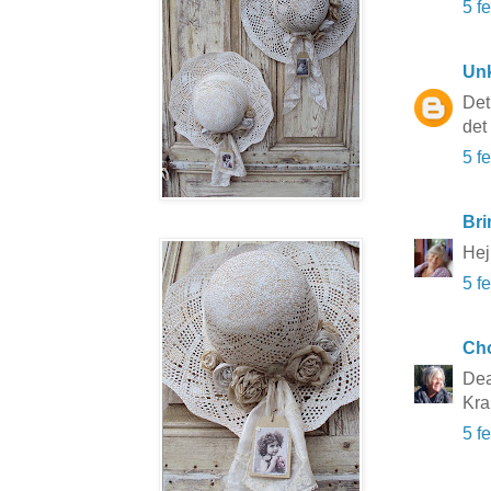
5 f
Un
Det
det
5 f
Bri
Hej
5 f
Cho
Dea
Kra
5 f