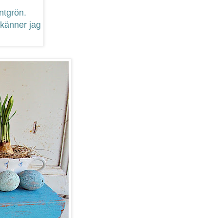
intgrön.
 känner jag