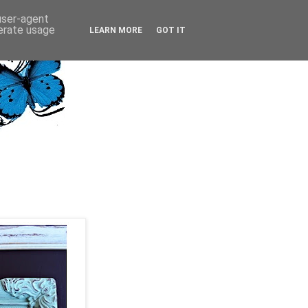
 user-agent
nerate usage
LEARN MORE
GOT IT