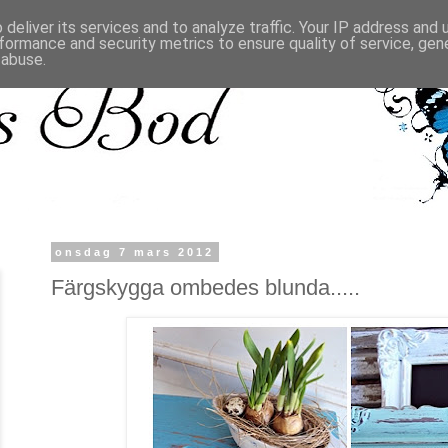
deliver its services and to analyze traffic. Your IP address and
formance and security metrics to ensure quality of service, ge
 abuse.
onsdag 7 mars 2012
Färgskygga ombedes blunda.....