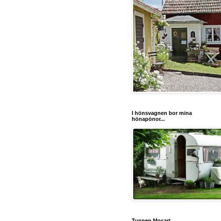
I hönsvagnen bor mina
hönapönor...
Tuppen Mosart