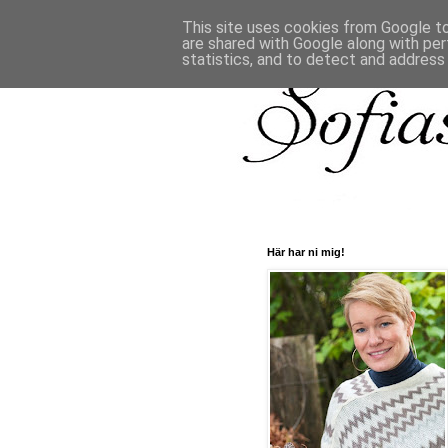
This site uses cookies from Google to 
are shared with Google along with per
statistics, and to detect and address
Här har ni mig!