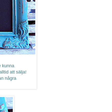
le kunna
ltid att sälja!
tan några