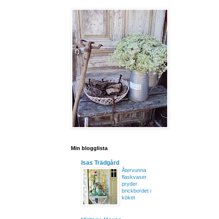
Min blogglista
Isas Trädgård
Återvunna
flaskvaser
pryder
brickbordet i
köket