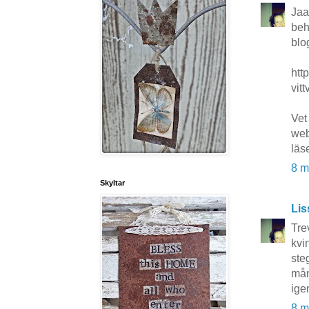
Jaa
beh
blo
htt
vitt
Vet
web
läs
8 m
Skyltar
Lis
Tre
kvi
ste
mån
ige
8 m