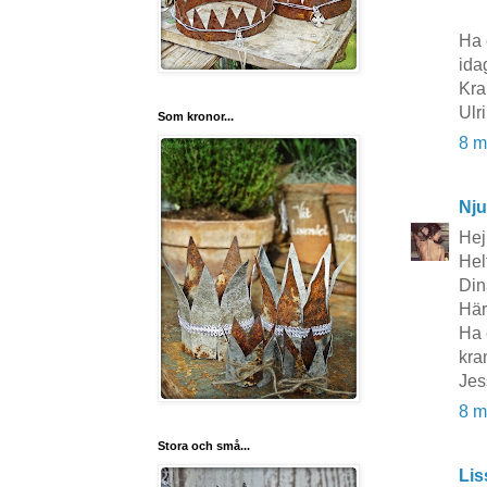
Ha 
ida
Kra
Ulr
Som kronor...
8 m
Nju
Hej 
Hel
Din
Här
Ha 
kra
Jes
8 m
Stora och små...
Lis