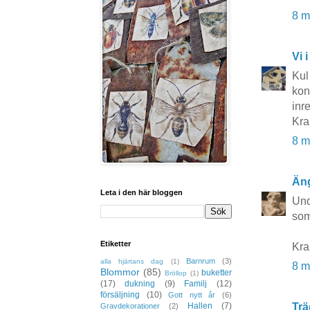
8 m
Vi i
Kul
kon
inr
Kra
8 m
Äng
Leta i den här bloggen
Und
som
Etiketter
Kra
Barnrum
(3)
alla hjärtans dag
(1)
8 m
Blommor
(85)
buketter
Bröllop
(1)
(17)
dukning
(9)
Familj
(12)
försäljning
(10)
Gott nytt år
(6)
Trä
Hallen
(7)
Gravdekorationer
(2)