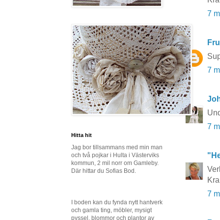
7 m
Fru
Sup
7 m
Joh
Und
7 m
Hitta hit
Jag bor tillsammans med min man
"He
och två pojkar i Hulta i Västerviks
kommun, 2 mil norr om Gamleby.
Ver
Där hittar du Sofias Bod.
Kr
7 m
I boden kan du fynda nytt hantverk
och gamla ting, möbler, mysigt
pyssel, blommor och plantor av