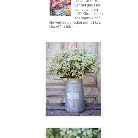
Hallå! Ja ni, då
var det dags för
ett nytt år igen
då!!! Känns både
spännande och
lite vemodigt, tycker jag.... I kväll
ska vi fira här he...