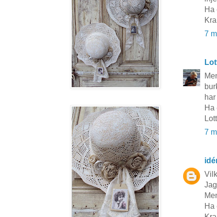
Ha 
Kra
7 m
Lot
Men
bur
har
Ha 
Lot
7 m
idé
Vilk
Jag
Men
Ha 
Kra