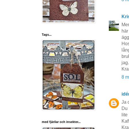
Kri
Men
här
Tags...
ägg
Hos
lån
bru
jag
Kra
8 m
idé
Ja 
Du 
lite
Kaf
med fjärilar och insekter...
Kra