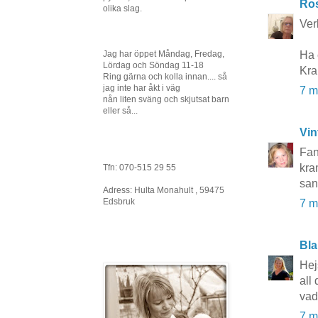
Ros
olika slag.
Verk
Ha 
Jag har öppet Måndag, Fredag,
Lördag och Söndag 11-18
Kr
Ring gärna och kolla innan.... så
jag inte har åkt i väg
7 m
nån liten sväng och skjutsat barn
eller så...
Vin
Fant
kr
Tfn: 070-515 29 55
san
Adress: Hulta Monahult , 59475
Edsbruk
7 m
Bla
Hejs
all
vad
7 m