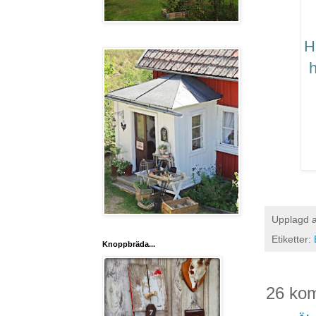
H
h
Upplagd 
Etiketter:
Knoppbräda...
26 ko