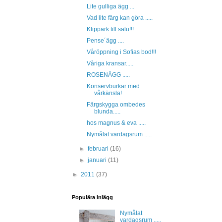
Lite gulliga ägg ...
Vad lite färg kan göra .....
Klippark till salu!!!
Pense´ägg ....
Våröppning i Sofias bod!!!
Våriga kransar.....
ROSENÄGG .....
Konservburkar med
vårkänsla!
Färgskygga ombedes
blunda.....
hos magnus & eva .....
Nymålat vardagsrum .....
►
februari
(16)
►
januari
(11)
►
2011
(37)
Populära inlägg
Nymålat
vardagsrum .....