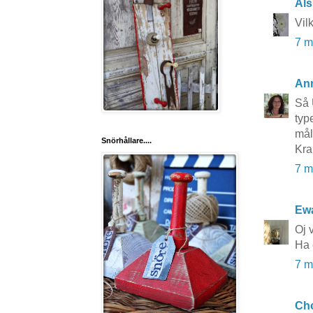
Äls
Vil
7 m
An
Så 
typ
mål
Snörhållare....
Kr
7 m
Ewa
Oj v
Ha 
7 m
Cho