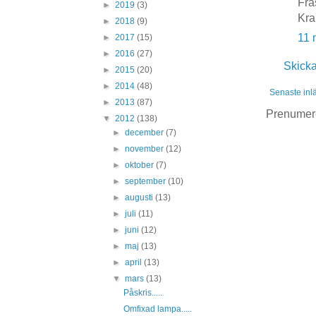
Frä
►
2019
(3)
Kr
►
2018
(9)
11 
►
2017
(15)
►
2016
(27)
Skick
►
2015
(20)
►
2014
(48)
Senaste inl
►
2013
(87)
Prenumer
▼
2012
(138)
►
december
(7)
►
november
(12)
►
oktober
(7)
►
september
(10)
►
augusti
(13)
►
juli
(11)
►
juni
(12)
►
maj
(13)
►
april
(13)
▼
mars
(13)
Påskris.....
Omfixad lampa.....