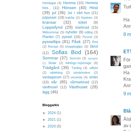
Hemma
(10)
Hemma
Hemlagat
(4)
Tur
Hönsen
(40)
Höst
hos...
(11)
(39)
jul
(36)
Jul i vårt hus
(21)
julpyssel
(19)
kakfat
(2)
Kaninen
(3)
Ha 
kransar
(32)
köket
(9)
Ann
Loppisfynd
(29)
marknad
(15)
nyheter
(9)
Midsommar
(5)
odling
(3)
8 m
Plantor
(7)
pyssel
(16)
Pyssel
(3)
pysseltips
(81)
Påsk
(27)
Rea
Skrot
(2)
Recept
(5)
shoppingtips
(5)
ET
Sofias Bod
(164)
(12)
Sommar
(37)
Sovrum
(3)
speglar
För
Stolar
(2)
tidnings-reportage
(6)
(1)
gaml
Trädgård
(39)
Tävling
(4)
utflykt
Ha 
(2)
utlottning
(2)
utmärkelser
(2)
vardagsrum
(17)
vinter
veranda
(4)
Kra
vår
(85)
(10)
vårmarknad
(12)
Ann
Växthuset
(28)
växthuset
(12)
ägg
(46)
9 m
Bloggarkiv
Blå
►
2024
(1)
Äls
►
2021
(1)
av 
►
2020
(5)