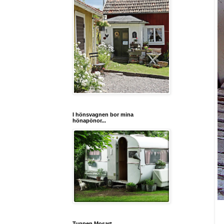
I hönsvagnen bor mina
hönapönor...
Tuppen Mosart