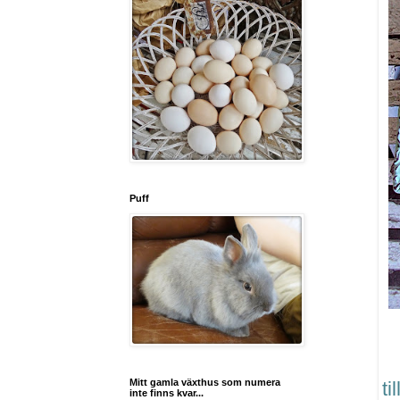
Puff
Mitt gamla växthus som numera
ti
inte finns kvar...