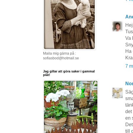
Ane
Hej
Tus
Va 
Sny
Ha 
Maila mig gärna på :
Kra
sofiasbod@hotmail.se
7 m
Jag gillar att göra saker i gammal
plåt!
No
Säg
sma
tän
det
en 
Det 
till