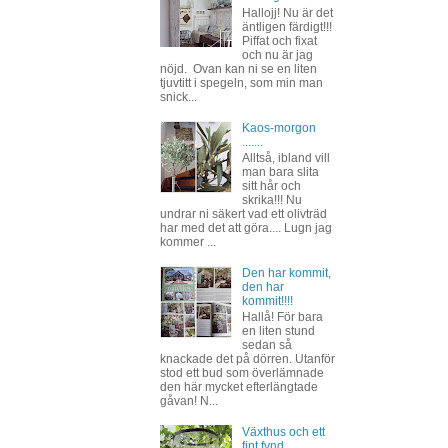
Hallojj! Nu är det
äntligen färdigt!!!
Piffat och fixat
och nu är jag
nöjd. Ovan kan ni se en liten
tjuvtitt i spegeln, som min man
snick...
Kaos-morgon
.......
Alltså, ibland vill
man bara slita
sitt hår och
skrika!!! Nu
undrar ni säkert vad ett olivträd
har med det att göra.... Lugn jag
kommer ...
Den har kommit,
den har
kommit!!!!
Hallå! För bara
en liten stund
sedan så
knackade det på dörren. Utanför
stod ett bud som överlämnade
den här mycket efterlängtade
gåvan! N...
Växthus och ett
fint fynd.....