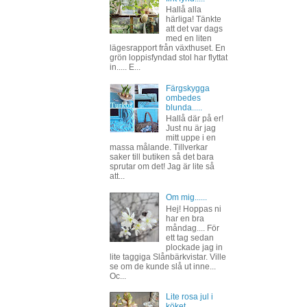
Hallå alla
härliga! Tänkte
att det var dags
med en liten
lägesrapport från växthuset. En
grön loppisfyndad stol har flyttat
in..... E...
Färgskygga
ombedes
blunda.....
Hallå där på er!
Just nu är jag
mitt uppe i en
massa målande. Tillverkar
saker till butiken så det bara
sprutar om det! Jag är lite så
att...
Om mig......
Hej! Hoppas ni
har en bra
måndag.... För
ett tag sedan
plockade jag in
lite taggiga Slånbärkvistar. Ville
se om de kunde slå ut inne...
Oc...
Lite rosa jul i
köket......