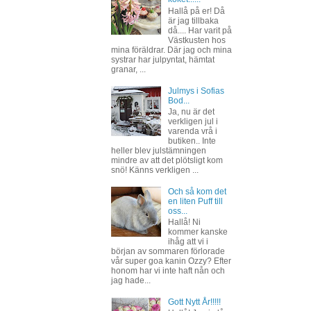
Hallå på er! Då
är jag tillbaka
då.... Har varit på
Västkusten hos
mina föräldrar. Där jag och mina
systrar har julpyntat, hämtat
granar, ...
Julmys i Sofias
Bod...
Ja, nu är det
verkligen jul i
varenda vrå i
butiken.. Inte
heller blev julstämningen
mindre av att det plötsligt kom
snö! Känns verkligen ...
Och så kom det
en liten Puff till
oss...
Hallå! Ni
kommer kanske
ihåg att vi i
början av sommaren förlorade
vår super goa kanin Ozzy? Efter
honom har vi inte haft nån och
jag hade...
Gott Nytt År!!!!!