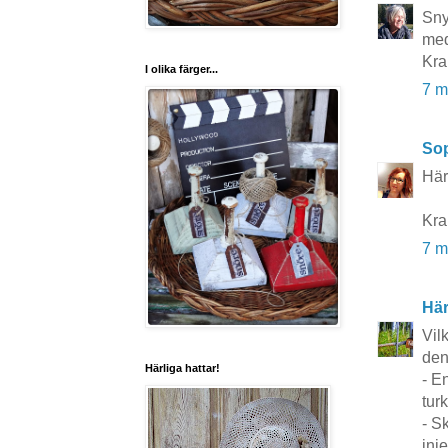
Sny
med
Kra
I olika färger...
7 m
So
Härl
Kra
7 m
Här
Vil
den
Härliga hattar!
- E
tur
- S
inje