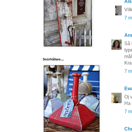
Äls
Vil
7 m
An
Så 
typ
mål
Snörhållare....
Kr
7 m
Ewa
Oj v
Ha 
7 m
Cho