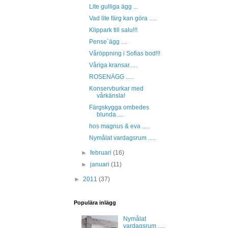
Lite gulliga ägg ...
Vad lite färg kan göra .....
Klippark till salu!!!
Pense´ägg ....
Våröppning i Sofias bod!!!
Våriga kransar.....
ROSENÄGG .....
Konservburkar med
vårkänsla!
Färgskygga ombedes
blunda.....
hos magnus & eva .....
Nymålat vardagsrum .....
►
februari
(16)
►
januari
(11)
►
2011
(37)
Populära inlägg
Nymålat
vardagsrum .....