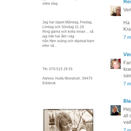
Ros
olika slag.
Verk
Ha 
Jag har öppet Måndag, Fredag,
Lördag och Söndag 11-18
Kr
Ring gärna och kolla innan.... så
jag inte har åkt i väg
7 m
nån liten sväng och skjutsat barn
eller så...
Vin
Fant
kr
Tfn: 070-515 29 55
san
Adress: Hulta Monahult , 59475
Edsbruk
7 m
Bla
Hejs
all
vad
7 m