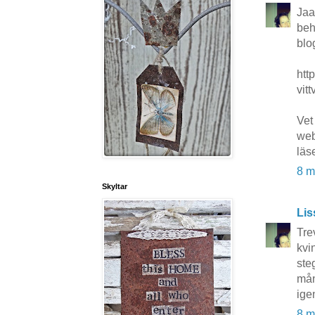
Jaa
beh
blo
htt
vitt
Vet
web
läs
8 m
Skyltar
Lis
Tre
kvi
ste
mån
ige
8 m