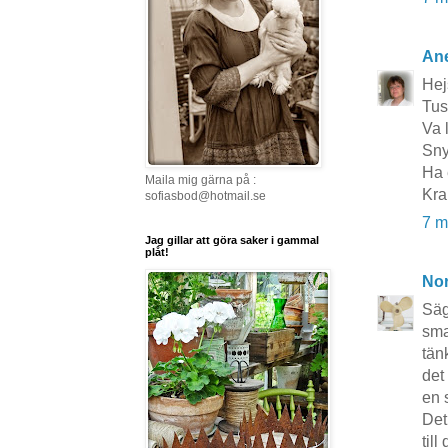
Ane
Hej
Tus
Va 
Sny
Ha 
Maila mig gärna på :
Kra
sofiasbod@hotmail.se
7 m
Jag gillar att göra saker i gammal
plåt!
No
Säg
sma
tän
det
en 
Det 
till