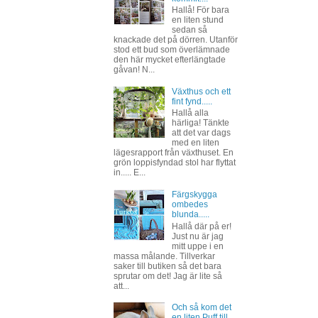
Hallå! För bara
en liten stund
sedan så
knackade det på dörren. Utanför
stod ett bud som överlämnade
den här mycket efterlängtade
gåvan! N...
Växthus och ett
fint fynd.....
Hallå alla
härliga! Tänkte
att det var dags
med en liten
lägesrapport från växthuset. En
grön loppisfyndad stol har flyttat
in..... E...
Färgskygga
ombedes
blunda.....
Hallå där på er!
Just nu är jag
mitt uppe i en
massa målande. Tillverkar
saker till butiken så det bara
sprutar om det! Jag är lite så
att...
Och så kom det
en liten Puff till