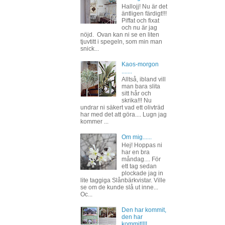
Hallojj! Nu är det
äntligen färdigt!!!
Piffat och fixat
och nu är jag
nöjd. Ovan kan ni se en liten
tjuvtitt i spegeln, som min man
snick...
Kaos-morgon
.......
Alltså, ibland vill
man bara slita
sitt hår och
skrika!!! Nu
undrar ni säkert vad ett olivträd
har med det att göra.... Lugn jag
kommer ...
Om mig......
Hej! Hoppas ni
har en bra
måndag.... För
ett tag sedan
plockade jag in
lite taggiga Slånbärkvistar. Ville
se om de kunde slå ut inne...
Oc...
Den har kommit,
den har
kommit!!!!