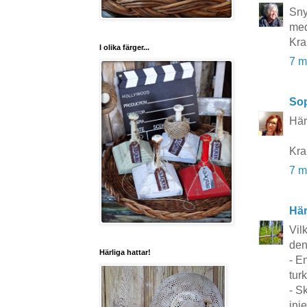
Sny
med
Kra
I olika färger...
7 m
So
Härl
Kra
7 m
Här
Vil
den
Härliga hattar!
- E
tur
- S
inje