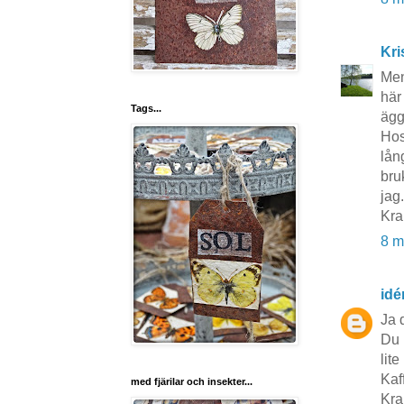
Kri
Men
här
Tags...
ägg
Hos
lån
bru
jag
Kra
8 m
idé
Ja 
Du 
lite
Kaf
med fjärilar och insekter...
Kra