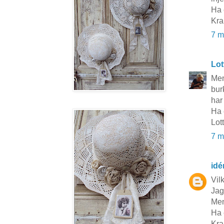
Ha 
Kra
7 m
Lot
Men
bur
har
Ha 
Lot
7 m
idé
Vilk
Jag
Men
Ha 
Kra