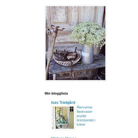
Min blogglista
Isas Trädgård
Återvunna
flaskvaser
pryder
brickbordet i
köket