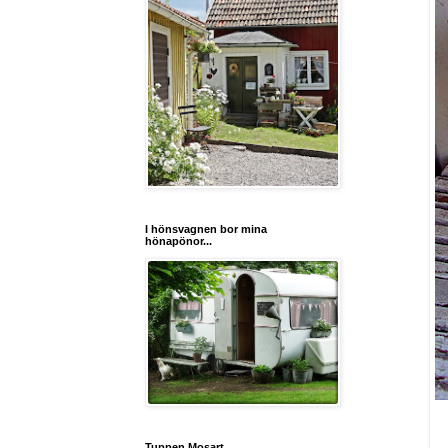
I hönsvagnen bor mina
hönapönor...
Tuppen Mosart