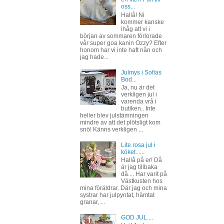
oss...
Hallå! Ni
kommer kanske
ihåg att vi i
början av sommaren förlorade
vår super goa kanin Ozzy? Efter
honom har vi inte haft nån och
jag hade...
Julmys i Sofias
Bod...
Ja, nu är det
verkligen jul i
varenda vrå i
butiken.. Inte
heller blev julstämningen
mindre av att det plötsligt kom
snö! Känns verkligen ...
Lite rosa jul i
köket......
Hallå på er! Då
är jag tillbaka
då.... Har varit på
Västkusten hos
mina föräldrar. Där jag och mina
systrar har julpyntat, hämtat
granar, ...
GOD JUL....