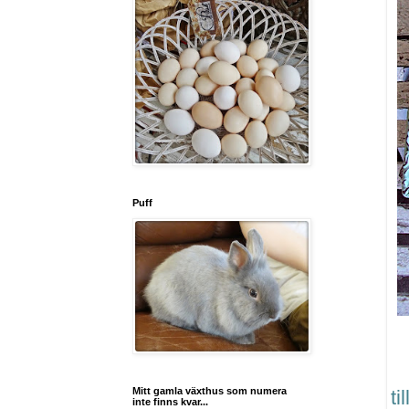
Puff
Mitt gamla växthus som numera
ti
inte finns kvar...