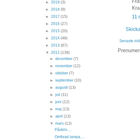
Frä
►
2019
(3)
Kr
►
2018
(9)
11 
►
2017
(15)
►
2016
(27)
Skick
►
2015
(20)
►
2014
(48)
Senaste inl
►
2013
(87)
Prenumer
▼
2012
(138)
►
december
(7)
►
november
(12)
►
oktober
(7)
►
september
(10)
►
augusti
(13)
►
juli
(11)
►
juni
(12)
►
maj
(13)
►
april
(13)
▼
mars
(13)
Påskris.....
Omfixad lampa.....