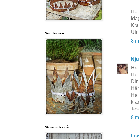
Ha 
ida
Kra
Ulr
Som kronor...
8 m
Nju
Hej 
Hel
Din
Här
Ha 
kra
Jes
8 m
Stora och små...
Lis