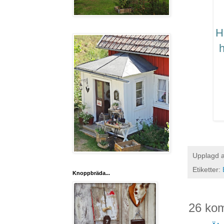
H
h
Upplagd 
Etiketter:
Knoppbräda...
26 ko