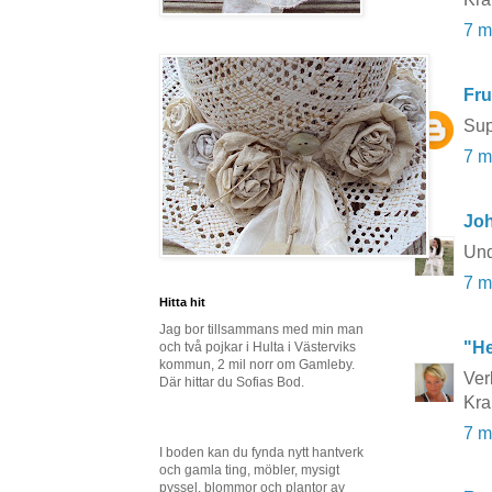
7 m
Fru
Sup
7 m
Joh
Und
7 m
Hitta hit
Jag bor tillsammans med min man
"He
och två pojkar i Hulta i Västerviks
kommun, 2 mil norr om Gamleby.
Ver
Där hittar du Sofias Bod.
Kr
7 m
I boden kan du fynda nytt hantverk
och gamla ting, möbler, mysigt
pyssel, blommor och plantor av