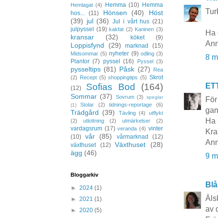
Hemma
(10)
Hemma
Hemlagat
(4)
Tur
Hönsen
(40)
Höst
hos...
(11)
(39)
jul
(36)
Jul i vårt hus
(21)
julpyssel
(19)
kakfat
(2)
Kaninen
(3)
Ha 
kransar
(32)
köket
(9)
Ann
Loppisfynd
(29)
marknad
(15)
nyheter
(9)
Midsommar
(5)
odling
(3)
8 m
Plantor
(7)
pyssel
(16)
Pyssel
(3)
pysseltips
(81)
Påsk
(27)
Rea
Skrot
(2)
Recept
(5)
shoppingtips
(5)
ET
Sofias Bod
(164)
(12)
Sommar
(37)
Sovrum
(3)
speglar
För
Stolar
(2)
tidnings-reportage
(6)
(1)
gaml
Trädgård
(39)
Tävling
(4)
utflykt
Ha 
(2)
utlottning
(2)
utmärkelser
(2)
vardagsrum
(17)
vinter
veranda
(4)
Kra
vår
(85)
(10)
vårmarknad
(12)
Ann
Växthuset
(28)
växthuset
(12)
ägg
(46)
9 m
Bloggarkiv
Blå
►
2024
(1)
Äls
►
2021
(1)
av 
►
2020
(5)