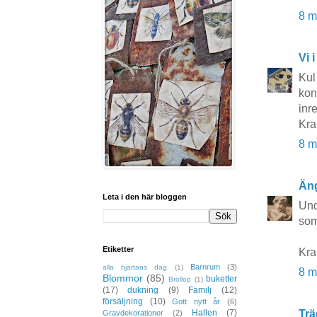
8 m
Vi i
Kul
kon
inr
Kra
8 m
Äng
Leta i den här bloggen
Und
som
Etiketter
Kra
Barnrum
(3)
alla hjärtans dag
(1)
8 m
Blommor
(85)
buketter
Bröllop
(1)
(17)
dukning
(9)
Familj
(12)
försäljning
(10)
Gott nytt år
(6)
Trä
Hallen
(7)
Gravdekorationer
(2)