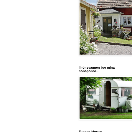
I hönsvagnen bor mina
hönapönor...
Tuppen Mosart