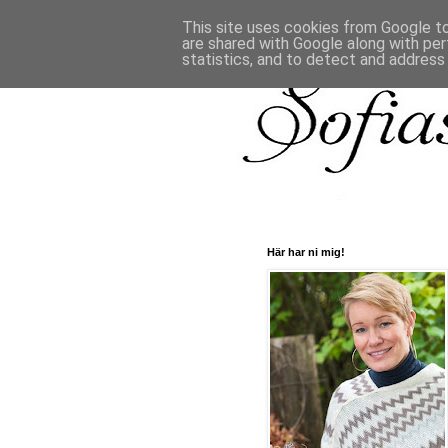
This site uses cookies from Google to 
are shared with Google along with per
statistics, and to detect and address
Här har ni mig!