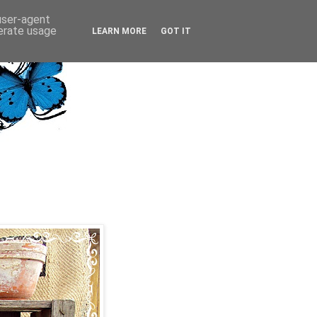
 user-agent
nerate usage
LEARN MORE
GOT IT