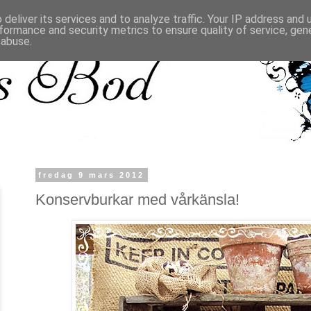
deliver its services and to analyze traffic. Your IP address and
formance and security metrics to ensure quality of service, ge
 abuse.
fredag 9 mars 2012
Konservburkar med vårkänsla!