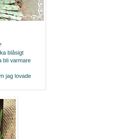
?
ska blåsigt
a bli varmare
om jag lovade