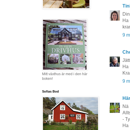
Tin
Din
Ha 
kra
9 m
Cho
Jätt
Ha 
Kra
Mitt växthus är med i den här
boken!
9 m
Sofias Bod
Här
Nä 
Allt
- T
Ha 