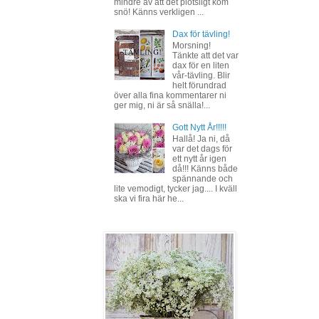
mindre av att det plötsligt kom
snö! Känns verkligen ...
Dax för tävling!
Morsning!
Tänkte att det var
dax för en liten
vår-tävling. Blir
helt förundrad
över alla fina kommentarer ni
ger mig, ni är så snälla!...
Gott Nytt År!!!!!
Hallå! Ja ni, då
var det dags för
ett nytt år igen
då!!! Känns både
spännande och
lite vemodigt, tycker jag.... I kväll
ska vi fira här he...