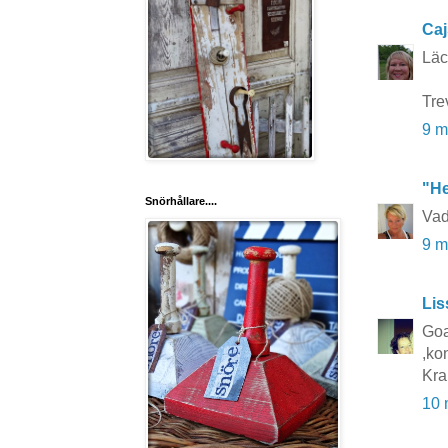
Caj
Läc
Tre
9 m
"He
Snörhållare....
Vad
9 m
Lis
Goa
,ko
Kra
10 