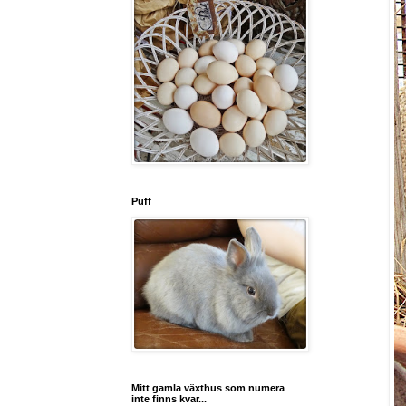
Puff
Mitt gamla växthus som numera
inte finns kvar...