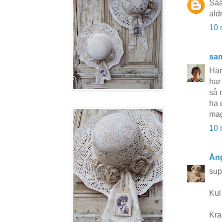
Såå
ald
10 
sa
Här
har 
så r
ha 
ma
10 
Äng
sup
Kul 
Kr