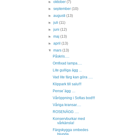
►
oktober
(7)
►
september
(10)
►
augusti
(13)
►
juli
(11)
►
juni
(12)
►
maj
(13)
►
april
(13)
▼
mars
(13)
Påskris.....
Omfixad lampa.....
Lite gulliga ägg ...
Vad lite färg kan göra .....
Klippark till salu!!!
Pense´ägg ....
Våröppning i Sofias bod!!!
Våriga kransar.....
ROSENÄGG .....
Konservburkar med
vårkänsla!
Färgskygga ombedes
blunda.....