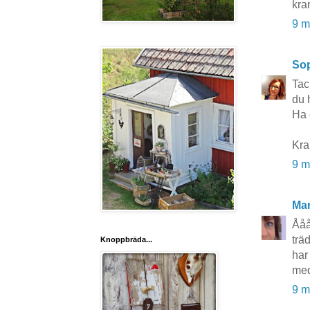
kra
9 m
So
Tac
du h
Ha 
Kra
9 m
Mar
Ååå
trä
Knoppbräda...
har
med
9 m