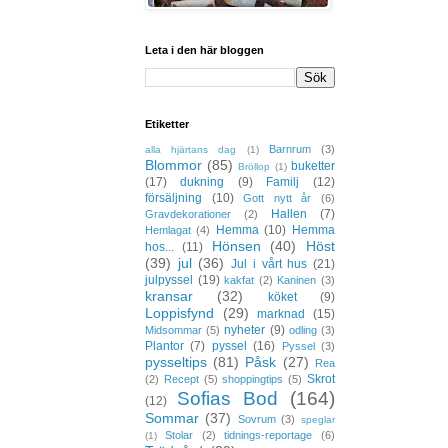
Leta i den här bloggen
Etiketter
Barnrum
(3)
alla hjärtans dag
(1)
Blommor
(85)
buketter
Bröllop
(1)
(17)
dukning
(9)
Familj
(12)
försäljning
(10)
Gott nytt år
(6)
Hallen
(7)
Gravdekorationer
(2)
Hemma
(10)
Hemma
Hemlagat
(4)
Hönsen
(40)
Höst
hos...
(11)
(39)
jul
(36)
Jul i vårt hus
(21)
julpyssel
(19)
kakfat
(2)
Kaninen
(3)
kransar
(32)
köket
(9)
Loppisfynd
(29)
marknad
(15)
nyheter
(9)
Midsommar
(5)
odling
(3)
Plantor
(7)
pyssel
(16)
Pyssel
(3)
pysseltips
(81)
Påsk
(27)
Rea
Skrot
(2)
Recept
(5)
shoppingtips
(5)
Sofias Bod
(164)
(12)
Sommar
(37)
Sovrum
(3)
speglar
Stolar
(2)
tidnings-reportage
(6)
(1)