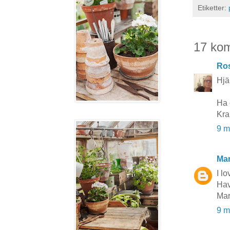
Etiketter:
17 ko
Ros
Hjä
Ha 
Kra
9 m
Mar
I l
Hav
Mar
9 m