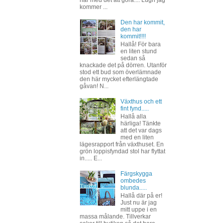
kommer ...
Den har kommit,
den har
kommit!!!!
Hallå! För bara
en liten stund
sedan så
knackade det på dörren. Utanför
stod ett bud som överlämnade
den här mycket efterlängtade
gåvan! N...
Växthus och ett
fint fynd.....
Hallå alla
härliga! Tänkte
att det var dags
med en liten
lägesrapport från växthuset. En
grön loppisfyndad stol har flyttat
in..... E...
Färgskygga
ombedes
blunda.....
Hallå där på er!
Just nu är jag
mitt uppe i en
massa målande. Tillverkar