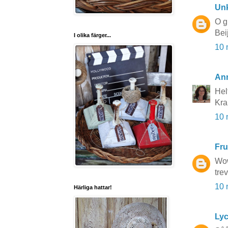
Un
O g
Bei
I olika färger...
10 
An
Hel
Kr
10 
Fru
Wow
trev
10 
Härliga hattar!
Lyc