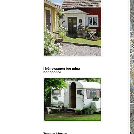
I hönsvagnen bor mina
hönapönor...
Tuppen Mosart