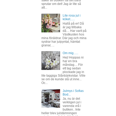
saker till butiken så det bara
sprutar om det! Jag är lite så
att...
Lite rosa jul i
köket......
Hallå på er! Då
är jag tillbaka
då.... Har varit på
Västkusten hos
mina föräldrar. Där jag och mina
systrar har julpyntat, hämtat
granar, ...
Om mig......
Hej! Hoppas ni
har en bra
måndag.... För
ett tag sedan
plockade jag in
lite taggiga Slånbärkvistar. Ville
se om de kunde slå ut inne...
Oc...
Julmys i Sofias
Bod...
Ja, nu är det
verkligen jul i
varenda vrå i
butiken.. Inte
heller blev julstämningen