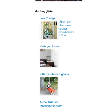
Min blogglista
Isas Trädgård
Återvunna
flaskvaser
pryder
brickbordet i
köket
Vintage House
lottens vita och gröna
Anna Truelsen
inredningsstylist