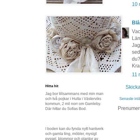
10 
Blå
Vack
Län
Jag
sed
du?
Kr
11 
Hitta hit
Skick
Jag bor tillsammans med min man
och två pojkar i Hulta i Västerviks
Senaste inl
kommun, 2 mil norr om Gamleby.
Prenumer
Där hittar du Sofias Bod.
I boden kan du fynda nytt hantverk
och gamla ting, möbler, mysigt
pyssel, blommor och plantor av