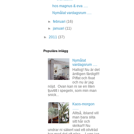
hos magnus & eva .....
Nymålat vardagsrum .....
►
februari
(16)
►
januari
(11)
►
2011
(37)
Populära inlägg
Nymålat
vardagsrum .....
Hallojj! Nu är det
äntligen färdigt!!!
Piffat och fixat
och nu är jag
nöjd. Ovan kan ni se en liten
tjuvtitt i spegeln, som min man
snick...
Kaos-morgon
.......
Alltså, ibland vill
man bara slita
sitt hår och
skrika!!! Nu
undrar ni säkert vad ett olivträd
har med det att göra.... Lugn jag