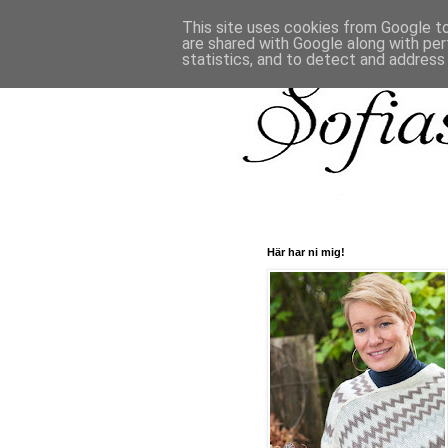
This site uses cookies from Google to 
are shared with Google along with per
statistics, and to detect and address
Här har ni mig!