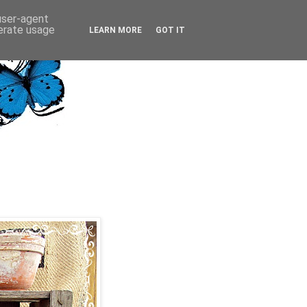
 user-agent
nerate usage
LEARN MORE
GOT IT