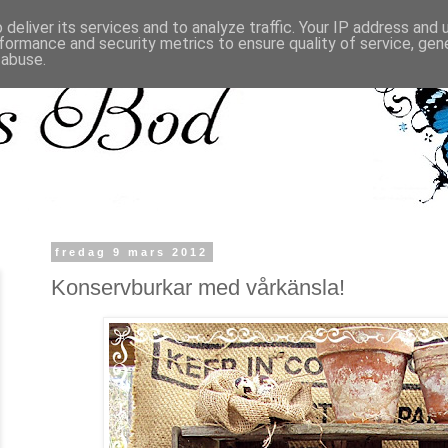
deliver its services and to analyze traffic. Your IP address and
formance and security metrics to ensure quality of service, ge
 abuse.
fredag 9 mars 2012
Konservburkar med vårkänsla!