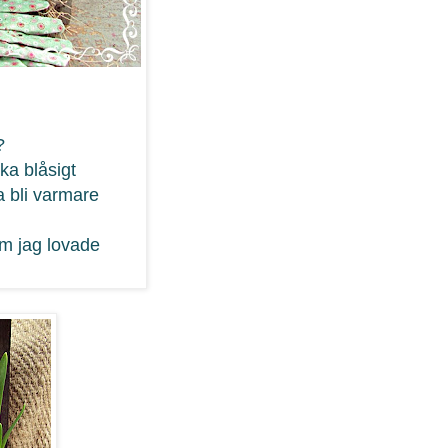
?
ska blåsigt
a bli varmare
om jag lovade