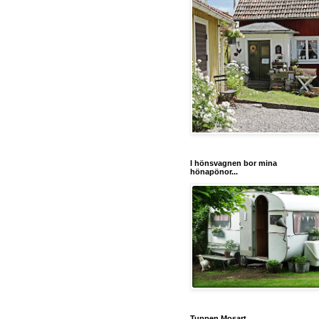
I hönsvagnen bor mina
hönapönor...
Tuppen Mosart